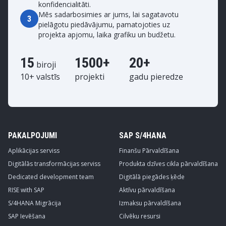
konfidencialitāti.
Mēs sadarbosimies ar jums, lai sagatavotu
3
pielāgotu piedāvājumu, pamatojoties uz
projekta apjomu, laika grafiku un budžetu.
15
1500+
20+
biroji
10+ valstīs
projekti
gadu pieredze
PAKALPOJUMI
SAP S/4HANA
Aplikācijas serviss
Finanšu Pārvaldīšana
Digitālās transformācijas serviss
Produkta dzīves cikla pārvaldīšana
Dedicated development team
Digitālā piegādes ķēde
RISE with SAP
Aktīvu pārvaldīšana
S/4HANA Migrācija
Izmaksu pārvaldīšana
SAP Ievēšana
Cilvēku resursi