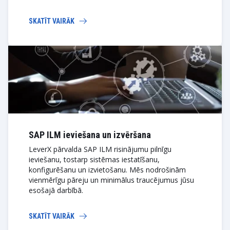
SKATĪT VAIRĀK
SAP ILM ieviešana un izvēršana
LeverX pārvalda SAP ILM risinājumu pilnīgu
ieviešanu, tostarp sistēmas iestatīšanu,
konfigurēšanu un izvietošanu. Mēs nodrošinām
vienmērīgu pāreju un minimālus traucējumus jūsu
esošajā darbībā.
SKATĪT VAIRĀK