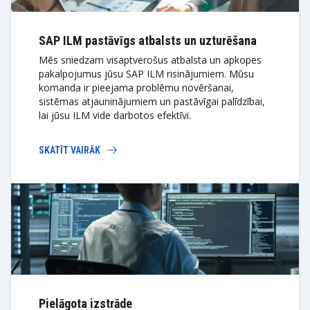
SAP ILM pastāvīgs atbalsts un uzturēšana
Mēs sniedzam visaptverošus atbalsta un apkopes
pakalpojumus jūsu SAP ILM risinājumiem. Mūsu
komanda ir pieejama problēmu novēršanai,
sistēmas atjauninājumiem un pastāvīgai palīdzībai,
lai jūsu ILM vide darbotos efektīvi.
SKATĪT VAIRĀK
Pielāgota izstrāde