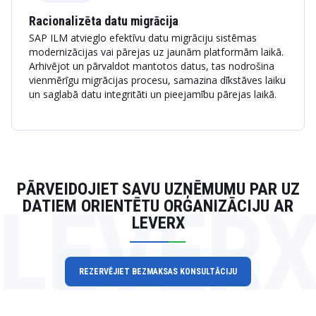
Racionalizēta datu migrācija
SAP ILM atvieglo efektīvu datu migrāciju sistēmas
modernizācijas vai pārejas uz jaunām platformām laikā.
Arhivējot un pārvaldot mantotos datus, tas nodrošina
vienmērīgu migrācijas procesu, samazina dīkstāves laiku
un saglabā datu integritāti un pieejamību pārejas laikā.
PĀRVEIDOJIET SAVU UZŅĒMUMU PAR UZ
LEVER
DATIEM ORIENTĒTU ORGANIZĀCIJU AR
LEVERX
REZERVĒJIET BEZMAKSAS KONSULTĀCIJU