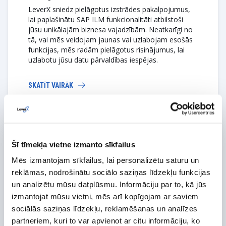
LeverX sniedz pielāgotus izstrādes pakalpojumus,
lai paplašinātu SAP ILM funkcionalitāti atbilstoši
jūsu unikālajām biznesa vajadzībām. Neatkarīgi no
tā, vai mēs veidojam jaunas vai uzlabojam esošās
funkcijas, mēs radām pielāgotus risinājumus, lai
uzlabotu jūsu datu pārvaldības iespējas.
SKATĪT VAIRĀK
Šī tīmekļa vietne izmanto sīkfailus
Mēs izmantojam sīkfailus, lai personalizētu saturu un
Vai esat iecerējis konkrētus
reklāmas, nodrošinātu sociālo saziņas līdzekļu funkcijas
mērķus? Mums ir pieredze, lai
un analizētu mūsu datplūsmu. Informāciju par to, kā jūs
palīdzētu jums tos sasniegt!
izmantojat mūsu vietni, mēs arī kopīgojam ar saviem
sociālās saziņas līdzekļu, reklamēšanas un analīzes
partneriem, kuri to var apvienot ar citu informāciju, ko