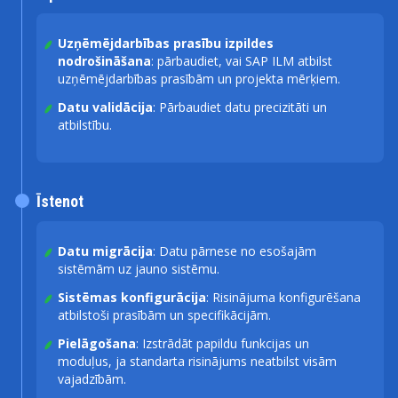
Uzņēmējdarbības prasību izpildes
nodrošināšana
: pārbaudiet, vai SAP ILM atbilst
uzņēmējdarbības prasībām un projekta mērķiem.
Datu validācija
: Pārbaudiet datu precizitāti un
atbilstību.
Īstenot
Datu migrācija
: Datu pārnese no esošajām
sistēmām uz jauno sistēmu.
Sistēmas konfigurācija
: Risinājuma konfigurēšana
atbilstoši prasībām un specifikācijām.
Pielāgošana
: Izstrādāt papildu funkcijas un
moduļus, ja standarta risinājums neatbilst visām
vajadzībām.