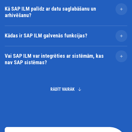
Kā SAP ILM palīdz ar datu saglabāšanu un
arhivēšanu?
SAP ILM automatizē datu saglabāšanas un arhivēšanas
procesus, ļaujot organizācijām droši uzglabāt datus,
Kādas ir SAP ILM galvenās funkcijas?
pārvaldīt saglabāšanas periodus un nodrošināt
savlaicīgu un atbilstošu datu iznīcināšanu.
Galvenās funkcijas ietver datu arhivēšanu,
saglabāšanas pārvaldību, datu iznīcināšanu un pārskatu
Vai SAP ILM var integrēties ar sistēmām, kas
sniegšanu par atbilstību.
nav SAP sistēmas?
Jā, SAP ILM var integrēties gan ar SAP, gan citām
sistēmām, nodrošinot vienotu pieeju informācijas
dzīves cikla pārvaldībai visā organizācijā.
RĀDĪT VAIRĀK