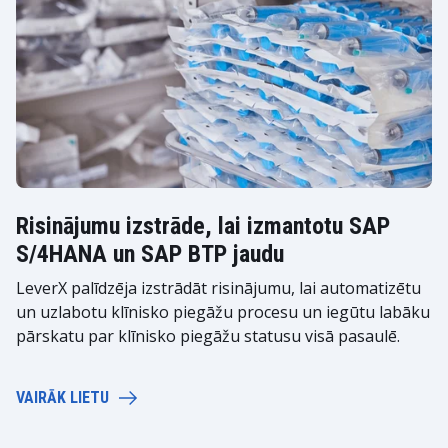
Risinājumu izstrāde, lai izmantotu SAP
S/4HANA un SAP BTP jaudu
LeverX palīdzēja izstrādāt risinājumu, lai automatizētu
un uzlabotu klīnisko piegāžu procesu un iegūtu labāku
pārskatu par klīnisko piegāžu statusu visā pasaulē.
VAIRĀK LIETU