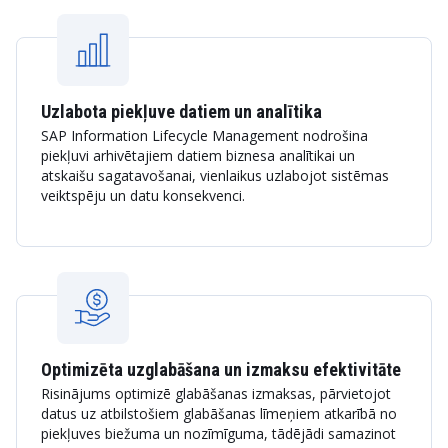
Uzlabota piekļuve datiem un analītika
SAP Information Lifecycle Management nodrošina
piekļuvi arhivētajiem datiem biznesa analītikai un
atskaišu sagatavošanai, vienlaikus uzlabojot sistēmas
veiktspēju un datu konsekvenci.
Optimizēta uzglabāšana un izmaksu efektivitāte
Risinājums optimizē glabāšanas izmaksas, pārvietojot
datus uz atbilstošiem glabāšanas līmeņiem atkarībā no
piekļuves biežuma un nozīmīguma, tādējādi samazinot