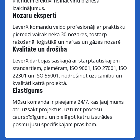
klientiem efektīvi risināt viņu biznesa
izaicinājumus.
Nozaru eksperti
LeverX komandu veido profesionāļi ar praktisku
pieredzi vairāk nekā 30 nozarēs, tostarp
ražošanā, loģistikā un naftas un gāzes nozarē.
Kvalitāte un drošība
LeverX darbojas saskaņā ar starptautiskajiem
standartiem, piemēram, ISO 9001, ISO 27001, ISO
22301 un ISO 55001, nodrošinot uzticamību un
kvalitāti katrā projektā.
Elastīgums
Mūsu komanda ir pieejama 24/7, kas ļauj mums
ātri uzsākt projektus, uzturēt procesu
caurspīdīgumu un pielāgot katru izstrādes
posmu jūsu specifiskajām prasībām.