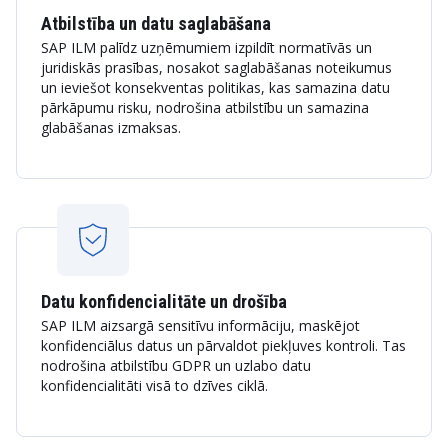
Atbilstība un datu saglabāšana
SAP ILM palīdz uzņēmumiem izpildīt normatīvās un
juridiskās prasības, nosakot saglabāšanas noteikumus
un ieviešot konsekventas politikas, kas samazina datu
pārkāpumu risku, nodrošina atbilstību un samazina
glabāšanas izmaksas.
Datu konfidencialitāte un drošība
SAP ILM aizsargā sensitīvu informāciju, maskējot
konfidenciālus datus un pārvaldot piekļuves kontroli. Tas
nodrošina atbilstību GDPR un uzlabo datu
konfidencialitāti visā to dzīves ciklā.