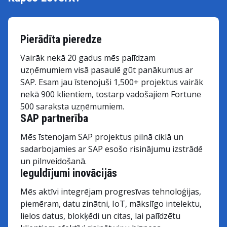
Pierādīta pieredze
Vairāk nekā 20 gadus mēs palīdzam
uzņēmumiem visā pasaulē gūt panākumus ar
SAP. Esam jau īstenojuši 1,500+ projektus vairāk
nekā 900 klientiem, tostarp vadošajiem Fortune
500 saraksta uzņēmumiem.
SAP partnerība
Mēs īstenojam SAP projektus pilnā ciklā un
sadarbojamies ar SAP esošo risinājumu izstrādē
un pilnveidošanā.
Ieguldījumi inovācijās
Mēs aktīvi integrējam progresīvas tehnoloģijas,
piemēram, datu zinātni, IoT, mākslīgo intelektu,
lielos datus, blokķēdi un citas, lai palīdzētu