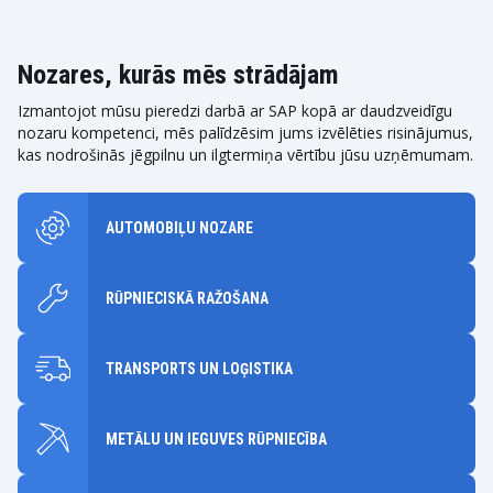
Nozares, kurās mēs strādājam
Izmantojot mūsu pieredzi darbā ar SAP kopā ar daudzveidīgu
nozaru kompetenci, mēs palīdzēsim jums izvēlēties risinājumus,
kas nodrošinās jēgpilnu un ilgtermiņa vērtību jūsu uzņēmumam.
AUTOMOBIĻU NOZARE
RŪPNIECISKĀ RAŽOŠANA
TRANSPORTS UN LOĢISTIKA
METĀLU UN IEGUVES RŪPNIECĪBA