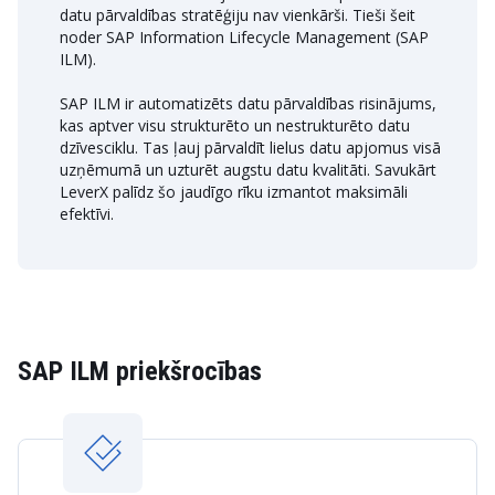
datu pārvaldības stratēģiju nav vienkārši. Tieši šeit
noder SAP Information Lifecycle Management (SAP
ILM).
SAP ILM ir automatizēts datu pārvaldības risinājums,
kas aptver visu strukturēto un nestrukturēto datu
dzīvesciklu. Tas ļauj pārvaldīt lielus datu apjomus visā
uzņēmumā un uzturēt augstu datu kvalitāti. Savukārt
LeverX palīdz šo jaudīgo rīku izmantot maksimāli
efektīvi.
SAP ILM priekšrocības