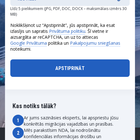
Līdz 5 pielikumiem (JPG, PDF, DOC, DOCX – maksimālais izmērs 30
MB)
Noklikšķinot uz “Apstiprināt”, jūs apstiprināt, ka esat
izlasījis un sapratis
Privātuma politiku
. Šī vietne ir
aizsargāta ar reCAPTCHA, un uz to attiecas
Google Privātuma
politika un
Pakalpojumu sniegšanas
noteikumi.
Kas notiks tālāk?
Ar jums sazināsies eksperts, lai apspriestu jūsu
1
konkrētās migrācijas vajadzības un prasības.
Mēs parakstīsim NDA, lai nodrošinātu
2
konfidenciālas informācijas drošību un