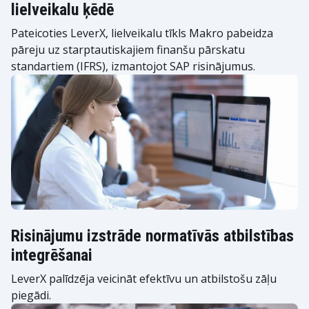
lielveikalu ķēdē
Pateicoties LeverX, lielveikalu tīkls Makro pabeidza
pāreju uz starptautiskajiem finanšu pārskatu
standartiem (IFRS), izmantojot SAP risinājumus.
Risinājumu izstrāde normatīvās atbilstības
integrēšanai
LeverX palīdzēja veicināt efektīvu un atbilstošu zāļu
piegādi.