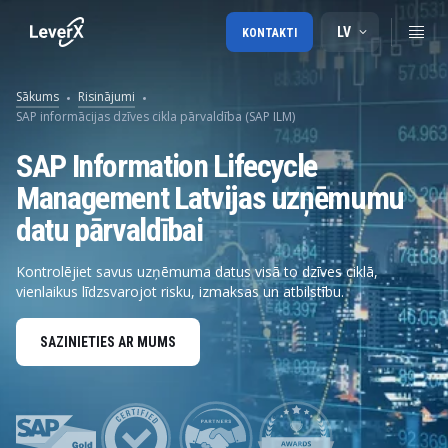
LV
KONTAKTI
Sākums
Risinājumi
SAP informācijas dzīves cikla pārvaldība (SAP ILM)
SAP Information Lifecycle
Management Latvijas uzņēmumu
datu pārvaldībai
Kontrolējiet savus uzņēmuma datus visā to dzīves ciklā,
vienlaikus līdzsvarojot risku, izmaksas un atbilstību.
SAZINIETIES AR MUMS