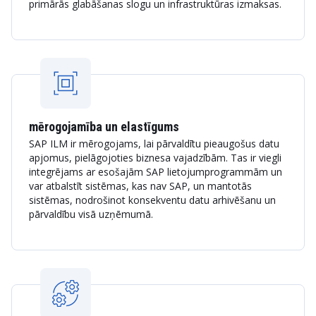
primārās glabāšanas slogu un infrastruktūras izmaksas.
mērogojamība un elastīgums
SAP ILM ir mērogojams, lai pārvaldītu pieaugošus datu
apjomus, pielāgojoties biznesa vajadzībām. Tas ir viegli
integrējams ar esošajām SAP lietojumprogrammām un
var atbalstīt sistēmas, kas nav SAP, un mantotās
sistēmas, nodrošinot konsekventu datu arhivēšanu un
pārvaldību visā uzņēmumā.