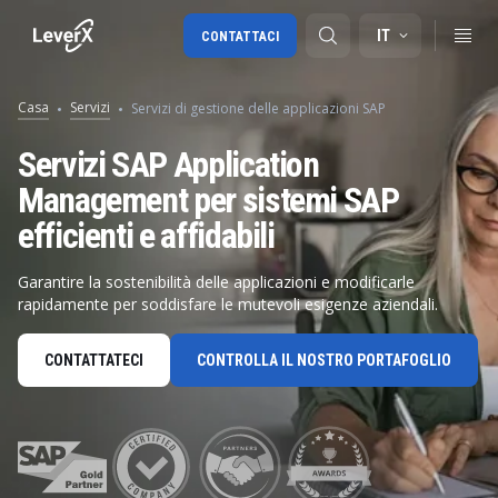
IT
CONTATTACI
Casa
Servizi
Servizi di gestione delle applicazioni SAP
Migrazione a SAP S/4HANA
Servizi SAP Application
Management per sistemi SAP
RISE with SAP
efficienti e affidabili
SAP Ariba
Digital Supply Chain
Garantire la sostenibilità delle applicazioni e modificarle
rapidamente per soddisfare le mutevoli esigenze aziendali.
CONTATTATECI
CONTROLLA IL NOSTRO PORTAFOGLIO