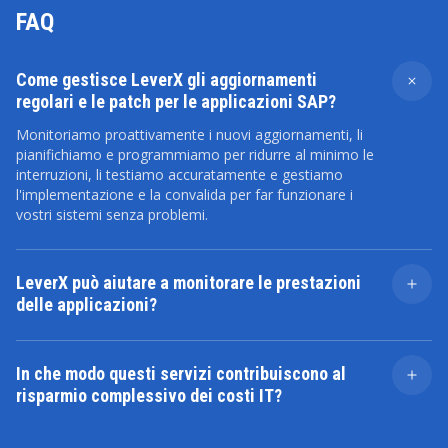
FAQ
Come gestisce LeverX gli aggiornamenti
regolari e le patch per le applicazioni SAP?
Monitoriamo proattivamente i nuovi aggiornamenti, li
pianifichiamo e programmiamo per ridurre al minimo le
interruzioni, li testiamo accuratamente e gestiamo
l'implementazione e la convalida per far funzionare i
vostri sistemi senza problemi.
LeverX può aiutare a monitorare le prestazioni
delle applicazioni?
Sì, offriamo un monitoraggio completo delle
prestazioni delle applicazioni, che comprende il
In che modo questi servizi contribuiscono al
monitoraggio in tempo reale, l'analisi delle prestazioni
risparmio complessivo dei costi IT?
e gli avvisi per garantire il funzionamento ottimale dei
vostri sistemi.
Questi servizi riducono i tempi di inattività, ottimizzano