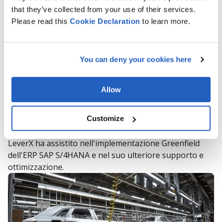
that they’ve collected from your use of their services.
Please read this
Cookie
Declaration
to learn more.
You can deny your cookies here
Allow
Implementazione e assistenza SAP
S/4HANA per un gruppo di imprese di
Customize
costruzione
LeverX ha assistito nell'implementazione Greenfield
dell'ERP SAP S/4HANA e nel suo ulteriore supporto e
ottimizzazione.