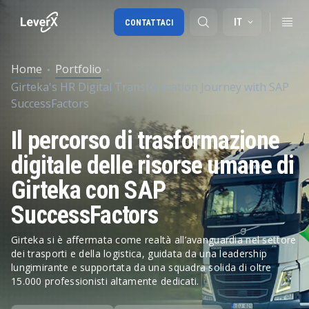
IT
CONTATTACI
Home
Portfolio
Girteka's HR Digital Transformation Journey with SAP
Migrazione a SAP S/4HANA
SuccessFactors
RISE with SAP
Il percorso di trasformazione
SAP Ariba
digitale delle risorse umane di
Digital Supply Chain
Girteka con SAP
SuccessFactors
Girteka si è affermata come realtà all’avanguardia nel settore
dei trasporti e della logistica, guidata da una leadership
lungimirante e supportata da una squadra solida di oltre
15.000 professionisti altamente dedicati.