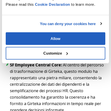
Please read this
Cookie
Declaration
to learn more.
La scelta di SAP SF è stata una decisione strategica
basata sulla notevole capacità della piattaforma di
affrontare in modo olistico le molteplici problematiche
You can deny your cookies here
di Girteka. La selezione di moduli specifici per
l'implementazione era mirata e mirava ad affrontare
Allow
direttamente i punti dolenti dell'organizzazione,
spingendo al contempo la sua efficienza operativa
Customize
verso nuove vette.
SF Employee Central Core:
Al centro del percorso
di trasformazione di Girteka, questo modulo ha
rappresentato una pietra miliare, consentendo la
centralizzazione dei dati dei dipendenti e la
semplificazione dei processi HR. Questo
consolidamento ha garantito la coerenza e ha
fornito a Girteka informazioni in tempo reale per
prendere decisioni informate.