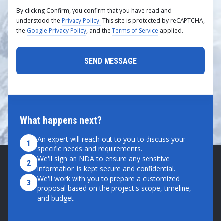
By clicking Confirm, you confirm that you have read and
understood the
Privacy Policy.
This site is protected by reCAPTCHA,
the
Google Privacy Policy
, and the
Terms of Service
applied.
What happens next?
An expert will reach out to you to discuss your
1
specific needs and requirements.
We'll sign an NDA to ensure any sensitive
2
information is kept secure and confidential.
We'll work with you to prepare a customized
3
proposal based on the project's scope, timeline,
and budget.