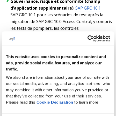
Gouvernance, risque et conformité (champ
d'application supplémentaire)
:
SAP GRC 10.1
SAP GRC 10.1 pour les scénarios de test après la
migration de SAP GRC 10.0 Access Control, y compris
les tests de pompiers, les contrôles
compensatoires, l'analyse des risques et les tickets
du service d'assistance.
This website uses cookies to personalize content and
Résultats
ads, provide social media features, and analyze our
traffic.
LeverX a fourni un écosystème unifié basé sur SAP qui
We also share information about your use of our site with
a renforcé la cohérence des processus entre les
our social media, advertising, and analytics partners, who
départements et amélioré l'exécution quotidienne des
may combine it with other information you’ve provided or
ventes, de la logistique, des opérations sur le terrain et
that they’ve collected from your use of their services.
de la conformité.
Please read this
Cookie
Declaration
to learn more.
Principaux résultats :