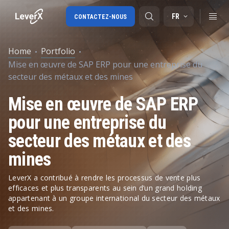
FR
CONTACTEZ-NOUS
Home
Portfolio
Mise en œuvre de SAP ERP pour une entreprise du
SAP S/4HANA migration
secteur des métaux et des mines
SAP Ariba
Mise en œuvre de SAP ERP
Digital Supply Chain
pour une entreprise du
secteur des métaux et des
mines
LeverX a contribué à rendre les processus de vente plus
efficaces et plus transparents au sein d’un grand holding
appartenant à un groupe international du secteur des métaux
et des mines.