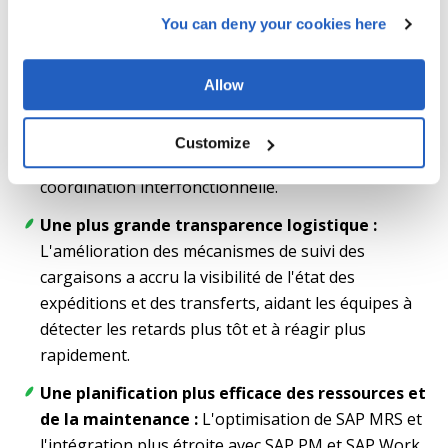
You can deny your cookies here
Opérations unifiées et cohérence des données :
Les équipes chargées des achats, de la logistique,
du transport, des ventes, des finances, de la
Allow
budgétisation et des ressources humaines
travaillent désormais dans un environnement ERP
Customize
unique, ce qui réduit la fragmentation et améliore la
coordination interfonctionnelle.
Une plus grande transparence logistique :
L'amélioration des mécanismes de suivi des
cargaisons a accru la visibilité de l'état des
expéditions et des transferts, aidant les équipes à
détecter les retards plus tôt et à réagir plus
rapidement.
Une planification plus efficace des ressources et
de la maintenance :
L'optimisation de SAP MRS et
l'intégration plus étroite avec SAP PM et SAP Work