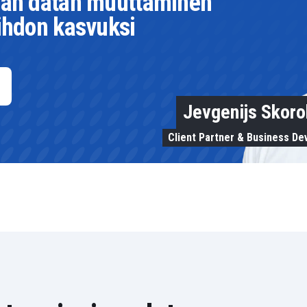
upan datan muuttaminen
aihdon kasvuksi
Jevgenijs Skor
Client Partner & Business D