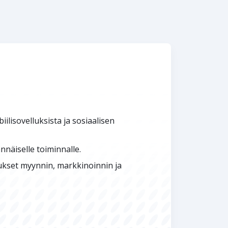
ilisovelluksista ja sosiaalisen
ännäiselle toiminnalle.
lukset myynnin, markkinoinnin ja