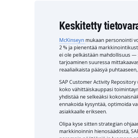
Keskitetty tietovar
McKinseyn
mukaan personointi voi
2 % ja pienentää markkinointikus
ei ole pelkästään mahdollisuus — s
tarjoaminen suuressa mittakaavass
reaaliaikaista pääsyä puhtaaseen,
SAP Customer Activity Repository 
koko vähittäiskauppasi toimintaymp
yhdistää ne selkeäksi kokonaisnäk
ennakoida kysyntää, optimoida var
asiakkaalle erikseen.
Olipa kyse sitten strategian ohjaa
markkinoinnin hienosäädöstä, S