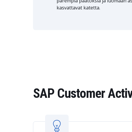
parempia päätöksiä ja luomaan as
kasvattavat katetta.
SAP Customer Activi