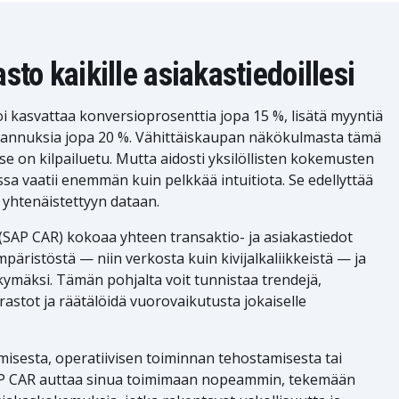
asto kaikille asiakastiedoillesi
 kasvattaa konversioprosenttia jopa 15 %, lisätä myyntiä
tannuksia jopa 20 %. Vähittäiskaupan näkökulmasta tämä
e on kilpailuetu. Mutta aidosti yksilöllisten kokemusten
a vaatii enemmän kuin pelkkää intuitiota. Se edellyttää
 yhtenäistettyyn dataan.
(SAP CAR) kokoaa yhteen transaktio- ja asiakastiedot
äristöstä — niin verkosta kuin kivijalkaliikkeistä — ja
ymäksi. Tämän pohjalta voit tunnistaa trendejä,
astot ja räätälöidä vuorovaikutusta jokaiselle
misesta, operatiivisen toiminnan tehostamisesta tai
AP CAR auttaa sinua toimimaan nopeammin, tekemään