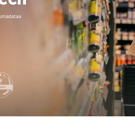
LeverX:n Fiori-palvelut
TEKOÄLY
htumadataa
SAP AI Services
SAP AI Core & AI Launchpad