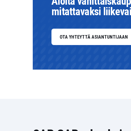
Aloita vähittäiska
mitattavaksi liikev
OTA YHTEYTTÄ ASIANTUNTIJAAN