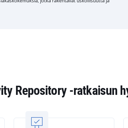
iakaskokemuksia, jotka rakentavat uskollisuutta ja
ty Repository -ratkaisun h