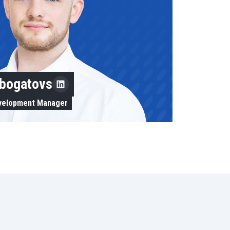
obogatovs
evelopment Manager