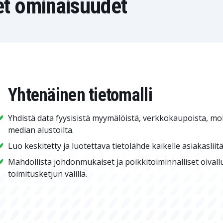
t ominaisuudet
Yhtenäinen tietomalli
Yhdistä data fyysisistä myymälöistä, verkkokaupoista, mobi
median alustoilta.
Luo keskitetty ja luotettava tietolähde kaikelle asiakasliit
Mahdollista johdonmukaiset ja poikkitoiminnalliset oival
toimitusketjun välillä.