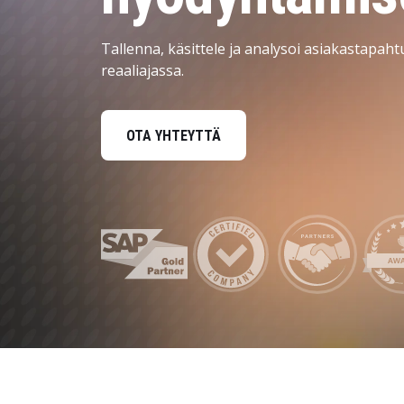
Henkilöstöhallinto
Data ja analytiikka
Tallenna, käsittele ja analysoi asiakastapa
reaaliajassa.
Kestävän kehityksen ratkaisut
Turvallisuus ja identiteetinhallinta
OTA YHTEYTTÄ