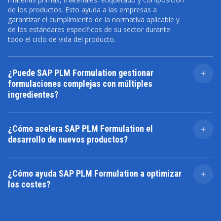
de los productos. Esto ayuda a las empresas a
garantizar el cumplimiento de la normativa aplicable y
de los estándares específicos de su sector durante
todo el ciclo de vida del producto.
¿Puede SAP PLM Formulation gestionar
formulaciones complejas con múltiples
ingredientes?
Sí. SAP PLM Formulation permite gestionar
formulaciones complejas con múltiples ingredientes y
¿Cómo acelera SAP PLM Formulation el
componentes, así como modificar recetas, ajustar
desarrollo de nuevos productos?
proporciones y adaptar las formulaciones a diferentes
requisitos de producción de forma eficiente.
Al centralizar la información de las formulaciones e
integrar los procesos de gestión del cumplimiento
¿Cómo ayuda SAP PLM Formulation a optimizar
normativo, SAP PLM Formulation agiliza el desarrollo
los costes?
de nuevos productos, mejora la colaboración entre
equipos y reduce el time-to-market.
SAP PLM Formulation proporciona visibilidad sobre los
costes de ingredientes y materias primas, permitiendo
analizar distintas alternativas de formulación, optimizar