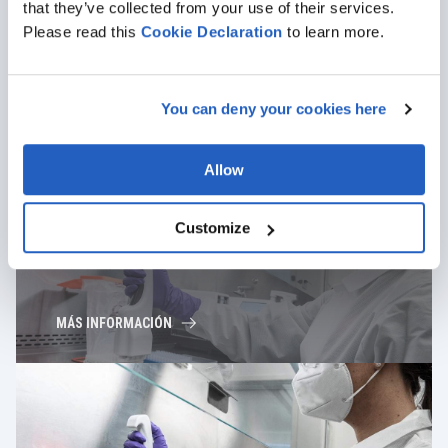
that they’ve collected from your use of their services.
Please read this
Cookie
Declaration
to learn more.
You can deny your cookies here
Allow
Customize
CIENCIAS DE LA VIDA
MÁS INFORMACIÓN