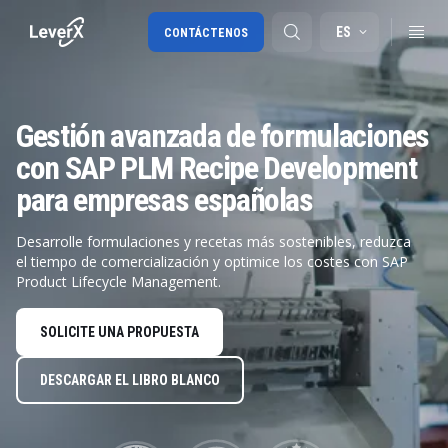
ES
CONTÁCTENOS
Gestión avanzada de formulaciones
Migración a SAP S/4HANA
con SAP PLM Recipe Development
RISE with SAP
para empresas españolas
SAP Ariba
Desarrolle formulaciones y recetas más sostenibles, reduzca
Cadena de Suministro Digital
el tiempo de comercialización y optimice los costes con SAP
Product Lifecycle Management.
SOLICITE UNA PROPUESTA
DESCARGAR EL LIBRO BLANCO