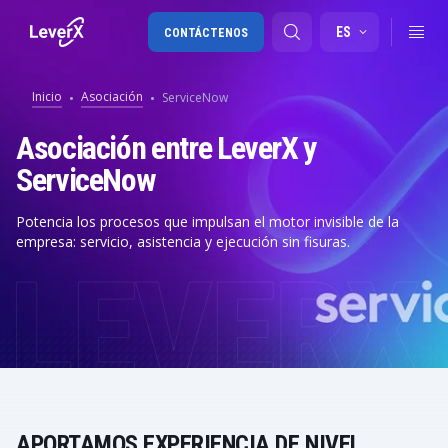
ES
CONTÁCTENOS
Inicio
Asociación
ServiceNow
Migración a SAP S/4HANA
Asociación entre LeverX y
ServiceNow
RISE with SAP
SAP Ariba
Potencia los procesos que impulsan el motor invisible de la
empresa: servicio, asistencia y ejecución sin fisuras.
Cadena de Suministro Digital
APORTAMOS EXPERIENCIA DE NIVEL