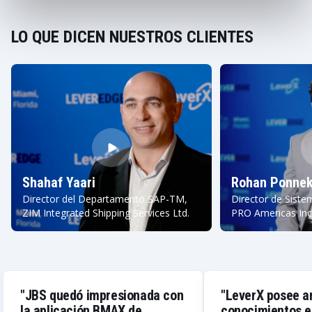
LO QUE DICEN NUESTROS CLIENTES
Shahaf Yaari
Rohan Ponnek
Director del Departamento SAP-TM,
Director de Siste
ZIM Integrated Shipping Services Ltd.
PRO Americas Inc
"JBS quedó impresionada con
"LeverX posee a
la aplicación BMAX de
conocimientos e