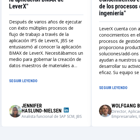
LeverX"
de los procesos 
ingeniería"
Después de varios años de ejecutar
con éxito múltiples procesos de
LeverX cuenta con 
flujo de trabajo a través de la
conocimientos en el
aplicación IPS de LeverX, JBS se
procesos de gestión 
entusiasmó al conocer la aplicación
proporciona producto
BMAX de LeverX. Necesitábamos un
soluciones/add-ons
medio para gobernar la creación de
ayudan a nuestros u
datos maestros de materiales a
desarrollar su activ
escala global, y LeverX desempeñó
eficaz. Su equipo se
un papel decisivo en el diseño, la
la solución adecuad
SEGUIR LEYENDO
construcción y el despliegue de un
colabora estrecham
SEGUIR LEYENDO
proceso de creación de datos
nosotros para comp
maestros IPS y BMAX integrado y
necesidades y prop
adaptable globalmente. No
que satisfagan nuest
JENNIFER
WOLFGANG B
podríamos estar más
HASLUND-NIELSEN
Director, Aplica
impresionados con el resultado de
Analista funcional de SAP SCM, JBS
Empresariales, 
esta aplicación, su adopción por
parte de los usuarios y sus
capacidades.