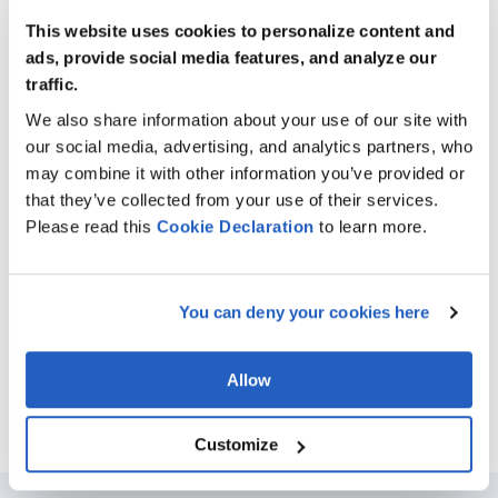
This website uses cookies to personalize content and
ads, provide social media features, and analyze our
traffic.
We also share information about your use of our site with
Sincronización de ServiceNow y SAP
our social media, advertising, and analytics partners, who
mediante la plataforma de gestión de datos
may combine it with other information you’ve provided or
de LeverX
that they’ve collected from your use of their services.
Los sistemas desconectados suponían trabajo
Please read this
Cookie
Declaration
to learn more.
duplicado e informes poco fiables. Con la plataforma
de gestión de datos de LeverX, establecimos un
puente de datos limpio y automatizado hacia SAP.
El resultado:
ahora los informes se elaboran en
You can deny your cookies here
tiempo real, sin esfuerzo manual ni retrasos en la
conciliación.
Allow
Customize