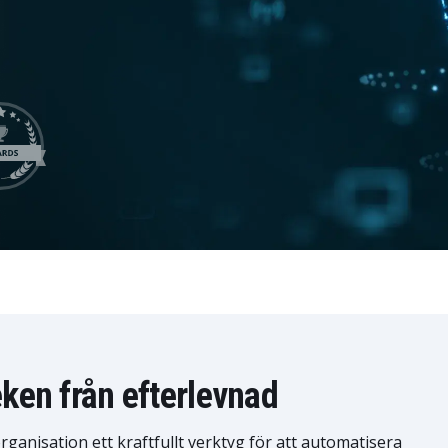
LeverX' Fiori-tjänster
INTEGRATION
SAP AI C
SAP Integration Suite
eken från efterlevnad
ganisation ett kraftfullt verktyg för att automatisera