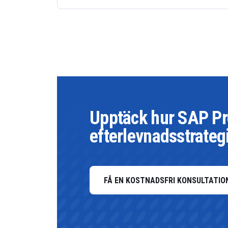
Upptäck hur SAP Pro
efterlevnadsstrateg
FÅ EN KOSTNADSFRI KONSULTATIO