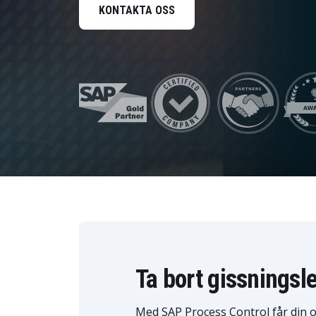
HR Management
KONTAKTA OSS
Data och analys
Hållbarhetslösningar
Trygghet och tillit
Ta bort gissningsl
Med SAP Process Control får din or