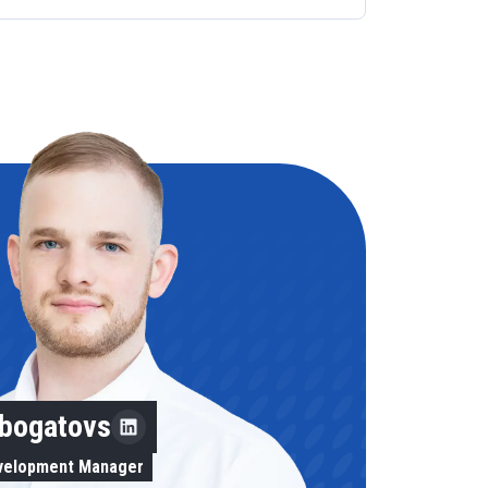
obogatovs
evelopment Manager