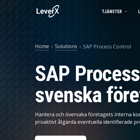
TJÄNSTER
SAP-TJÄNSTER
BUSINESS TECHNOLOGY PLATFORM
FRAMGÅNGSBERÄTTELSER
SAP-konsulttjän
Home
Solutions
SAP Process Control
APPLIKATIONSTJÄNSTER
SAP S/4HANA-LÖSNINGAR
PRODUKTER
SAP Ariba
SAP Process 
SAP EWM
Produktlivscykelhantering
SAP I MOLNET
Försörjningskedjehantering
svenska före
ARTIFICIELL INTELLIGENS (AI)
Spend Management
Ekonomistyrning
Hantera och övervaka företagets interna kont
Marknadsföring och försäljning
proaktivt åtgärda eventuella identifierade p
Asset Management