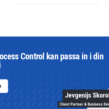
cess Control kan passa in i din
i
N
Jevgenijs Skor
Client Partner & Business D