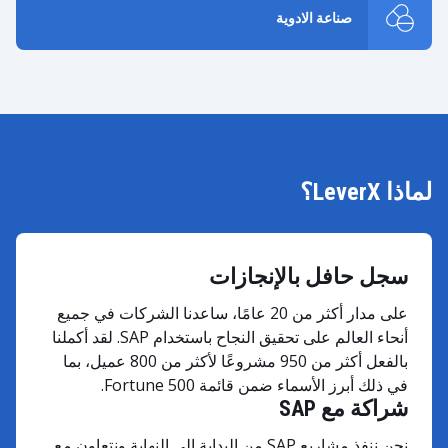
صناعة الادوية
لماذا LeverX؟
سجل حافل بالإنجازات
على مدار أكثر من 20 عامًا، ساعدنا الشركات في جميع
أنحاء العالم على تحقيق النجاح باستخدام SAP. لقد أكملنا
بالفعل أكثر من 950 مشروعًا لأكثر من 800 عميل، بما
في ذلك أبرز الأسماء ضمن قائمة Fortune 500.
شراكة مع SAP
نحن ننفذ مشاريع SAP من البداية إلى النهاية ونتعاون مع