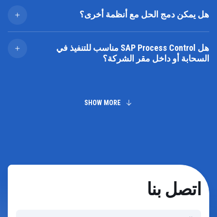
المؤسسة. ويدعم الامتثال لمجموعة متنوعة من اللوائح — من
هل يمكن دمج الحل مع أنظمة أخرى؟
الضوابط المالية وضوابط تقنية المعلومات إلى قوانين مكافحة
الرشوة والمتطلبات التنظيمية الخاصة بالقطاعات — من خلال
نعم. يتكامل SAP Process Control بسلاسة مع SAP
تقديم رؤى فورية، واختبارات مبسطة، وتقارير منظمة.
S/4HANA، وSAP Risk Management، وSAP Audit
هل SAP Process Control مناسب للتنفيذ في
Management، بالإضافة إلى الأنظمة الخارجية عبر خدمات
السحابة أو داخل مقر الشركة؟
الويب والموصلات. وهذا يسمح بتبادل البيانات في الوقت
الحقيقي، والمراقبة المؤتمتة، ورؤية موحدة لأنشطة المخاطر
بالتأكيد. يتميز بمرونة في التنفيذ، ويمكن تطبيقه إما داخل البنية
والضوابط.
التحتية الداخلية للشركة أو عبر السحابة، حسب احتياجات
المؤسسة من حيث الامتثال وقابلية التوسّع.
SHOW MORE
اتصل بنا