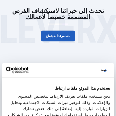
LEVER
تحدث إلى خبرائنا لاستكشاف الفرص
المصممة خصيصاً لأعمالك
حدد موعداً للاجتماع
القطاعات التي نخدمها
من خلال خبرتنا العميقة في SAP ومعرفتنا المتنوعة في مختلف
الصناعات، نساعدك في اختيار الحلول التي تحقق قيمة حقيقية ومستدامة
لشركتك.
يستخدم هذا الموقع ملفات ارتباط
نحن نستخدم ملفات تعريف الارتباط لتخصيص المحتوى
والإعلانات، وذلك لتوفير ميزات الشبكات الاجتماعية وتحليل
صناعة السيارات
الزيارات الواردة إلينا. إضافةً إلى ذلك، فنحن نشارك
المعلومات حول استخدامك لموقعنا مع شركائنا من الشبكات