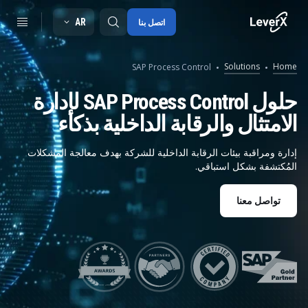
AR
اتصل بنا
Solutions
Home
SAP Process Control
SAP S/4HANA migration
حلول SAP Process Control لإدارة
الامتثال والرقابة الداخلية بذكاء
RISE with SAP
SAP Ariba
إدارة ومراقبة بيئات الرقابة الداخلية للشركة بهدف معالجة المشكلات
المُكتشفة بشكل استباقي.
Digitals supply chain
تواصل معنا