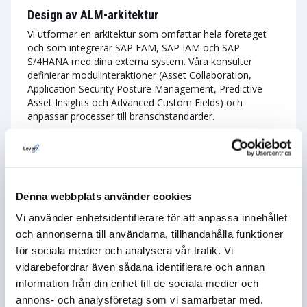
Design av ALM-arkitektur
Vi utformar en arkitektur som omfattar hela företaget
och som integrerar SAP EAM, SAP IAM och SAP
S/4HANA med dina externa system. Våra konsulter
definierar modulinteraktioner (Asset Collaboration,
Application Security Posture Management, Predictive
Asset Insights och Advanced Custom Fields) och
anpassar processer till branschstandarder.
Implementering av SAP ALM
Denna webbplats använder cookies
Våra specialister konfigurerar SAP EAM och IAM för
att stödja hela tillgångslivscykeln. Vi möjliggör IoT-
Vi använder enhetsidentifierare för att anpassa innehållet
integration, implementerar förebyggande underhåll
och annonserna till användarna, tillhandahålla funktioner
och driftsätter digitala tvillingar för dina
för sociala medier och analysera vår trafik. Vi
verksamhetskritiska tillgångar.
vidarebefordrar även sådana identifierare och annan
information från din enhet till de sociala medier och
VISA MER
annons- och analysföretag som vi samarbetar med.