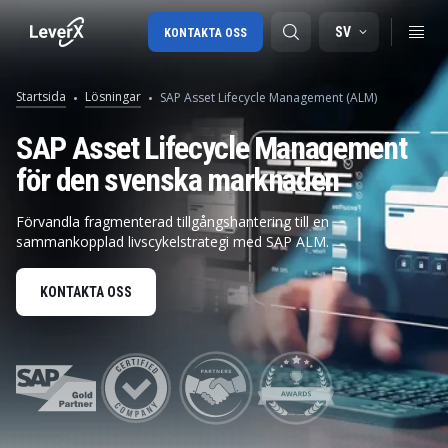
SV
KONTAKTA OSS
Startsida
Lösningar
SAP Asset Lifecycle Management (ALM)
SAP-konsulttjänster
SAP Asset Lifecycle Management
för den svenska marknaden
SAP Ariba
SAP EWM
Förvandla fragmenterad tillgångshantering till en
sammankopplad livscykelstrategi med SAP ALM.
KONTAKTA OSS