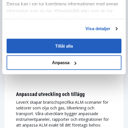
Dessa kan i sin tur kombinera informationen med annan
information som du har tillhandahållit eller som de har
Integration med externa system
samlat in när du har använt deras tjänster.
Vi kopplar samman SAP ALM med MES-, SCADA-
Visa detaljer
och PLM-plattformar för att förenhetliga operativa
dataflöden. Vårt team integrerar SAP Analytics
Cloud för KPI-baserade instrumentpaneler och
Tillåt alla
utrustar dina fälttekniker med SAP Asset Manager
för mobila operationer.
Anpassa
VISA MER
Anpassad utveckling och tillägg
LeverX skapar branschspecifika ALM-scenarier för
sektorer som olja och gas, tillverkning och
transport. Våra utvecklare bygger anpassade
instrumentpaneler, rapporter och integrationer för
att anpassa ALM exakt till ditt företags behov.