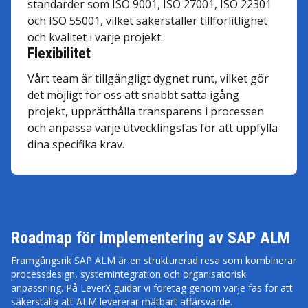
standarder som ISO 9001, ISO 27001, ISO 22301
och ISO 55001, vilket säkerställer tillförlitlighet
och kvalitet i varje projekt.
Flexibilitet
Vårt team är tillgängligt dygnet runt, vilket gör
det möjligt för oss att snabbt sätta igång
projekt, upprätthålla transparens i processen
och anpassa varje utvecklingsfas för att uppfylla
dina specifika krav.
Roadmap för implementering av SAP ALM
Framgångsrik SAP ALM är en strukturerad resa som kombinerar
processdesign, systemintegration och organisatorisk
anpassning. På LeverX guidar vi företag genom varje fas för att
säkerställa att ALM levererar mätbart affärsvärde.