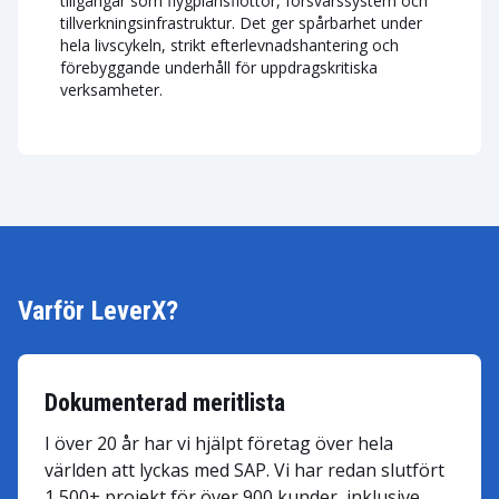
tillgångar som flygplansflottor, försvarssystem och
tillverkningsinfrastruktur. Det ger spårbarhet under
hela livscykeln, strikt efterlevnadshantering och
förebyggande underhåll för uppdragskritiska
verksamheter.
Varför LeverX?
Dokumenterad meritlista
I över 20 år har vi hjälpt företag över hela
världen att lyckas med SAP. Vi har redan slutfört
1,500+ projekt för över 900 kunder, inklusive