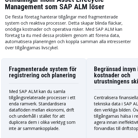
Management som SAP ALM löser
De flesta företag hanterar tillgångar med fragmenterade
system och reaktiva processer. Detta skapar blinda fläckar,
onödiga kostnader och operativa risker. Med SAP ALM kan
företag ta itu med dessa problem genom att förena data,
automatisera planeringen och koppla samman alla intressenter
över tillgångarnas livscykel.
Fragmenterade system för
Begränsad insyn 
registrering och planering
kostnader och
utrustningens sk
Med SAP ALM kan du samla
tillgångsrelaterade processer i ett
Centralisera finansiell
enda ramverk. Standardisera
tekniska data i SAP AL
dataflöden mellan ekonomi, drift
den verkliga bilden. Ö
och underhåll i stället för att
tillgångarnas hälsa i r
duplicera dem i olika verktyg som
agera innan ineffektivi
inte är sammankopplade.
förvandlas till driftsto