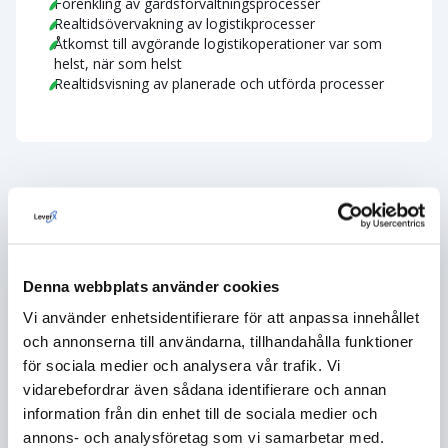
Förenkling av gårdsförvaltningsprocesser
Realtidsövervakning av logistikprocesser
Åtkomst till avgörande logistikoperationer var som
helst, när som helst
Realtidsvisning av planerade och utförda processer
SAP Tillverkning
Automatiserade produktionsprocesser
Denna webbplats använder cookies
Vi använder enhetsidentifierare för att anpassa innehållet
Insamling av produktionsrelaterade data
Kvalitetskontroll av produkter
och annonserna till användarna, tillhandahålla funktioner
Förbättrad planering och effektivitetsuppföljning
för sociala medier och analysera vår trafik. Vi
Efterlevnad av produkt/branschkrav
vidarebefordrar även sådana identifierare och annan
information från din enhet till de sociala medier och
annons- och analysföretag som vi samarbetar med.