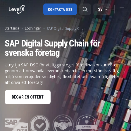
SV
KONTAKTA OSS
Startsida
Lösningar
SAP Digital Supply Chain
SAP-konsulttjänster
SAP Digital Supply Chain för
svenska företag
SAP Ariba
SAP EWM
Utnyttja SAP DSC för att ligga steget före dina konkurrenter
genom att omvandla leveranskedjan till en motståndskraftig
miljö som erbjuder smidighet, flexibilitet och nya möjligheter
att driva ett företag!
BEGÄR EN OFFERT