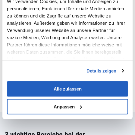
BEDÜRFNISSEN?
Wir verwenden Cookies, um Inhalte und Anzeigen zu
personalisieren, Funktionen für soziale Medien anbieten
FINDEN SIE JETZT
zu können und die Zugriffe auf unsere Website zu
HERAUS, WIE ES
analysieren. Außerdem geben wir Informationen zu Ihrer
Verwendung unserer Website an unsere Partner für
FUNKTIONIERT.
soziale Medien, Werbung und Analysen weiter. Unsere
Partner führen diese Informationen möglicherweise mit
weiteren Daten zusammen, die Sie ihnen bereitgestellt
haben oder die sie im Rahmen Ihrer Nutzung der Dienste
KOSTENLOSE DEMO ANFORDERN
gesammelt haben.
Details zeigen
Alle zulassen
Anpassen
3 wichtige Bereiche bei der