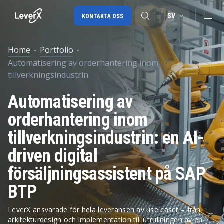
SV
KONTAKTA OSS
Home
Portfolio
Automatisering av orderhantering inom
SAP-konsulttjänster
tillverkningsindustrin
SAP Ariba
Automatisering av
SAP EWM
orderhantering inom
tillverkningsindustrin: en AI-
driven digital
försäljningsassistent på SAP
BTP
LeverX ansvarade för hela leveransen av use caset – från
arkitekturdesign och implementation till utrullningen av en