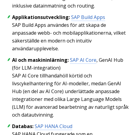
inklusive datainmatning och routing.
Applikationsutveckling:
SAP Build Apps
SAP Build Apps användes för att skapa de
anpassade webb- och mobilapplikationerna, vilket
säkerställde en modern och intuitiv
användarupplevelse.
AI och maskininlärning:
SAP AI Core
, GenAI Hub
(för LLM-integration)
SAP AI Core tillhandahöll körtid och
livscykelhantering för AI-modeller, medan GenAI
Hub (en del av AI Core) underlättade anpassade
integrationer med olika Large Language Models
(LLM) för avancerad bearbetning av naturligt språk
och datautvinning.
Databas:
SAP HANA Cloud
SAP HANA Cloud fungerade som en