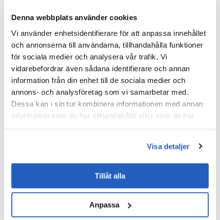
Fyller automatiskt i fält i S/4HANA, vilket minimerar
Denna webbplats använder cookies
manuell inmatning och validering av fältvärden.
Vi använder enhetsidentifierare för att anpassa innehållet
Avstämning av data i realtid:
och annonserna till användarna, tillhandahålla funktioner
Korsreferenser av information från olika källor för
för sociala medier och analysera vår trafik. Vi
att säkerställa noggrannhet och lösa
vidarebefordrar även sådana identifierare och annan
information från din enhet till de sociala medier och
inkonsekvenser innan de orsakar problem
annons- och analysföretag som vi samarbetar med.
nedströms.
Dessa kan i sin tur kombinera informationen med annan
Denna strategiska kombination av
information som du har tillhandahållit eller som de har
samlat in när du har använt deras tjänster.
processautomatisering, intuitiva användargränssnitt
och avancerad AI gjorde det möjligt för kunden att gå
Visa detaljer
från reaktiv manuell bearbetning till ett proaktivt,
automatiserat och felsäkert orderhanteringssystem.
Tillåt alla
Teknisk stack
Anpassa