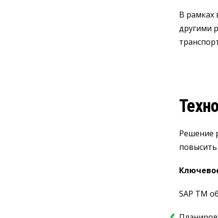
В рамках 
другими 
транспорт
Техно
Решение 
повысить 
Ключево
SAP TM об
Планирова