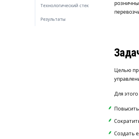
розничные
Технологический стек
перевозч
Результаты
Зада
Целью про
управлен
Для этого
Повысить 
Сократит
Создать е