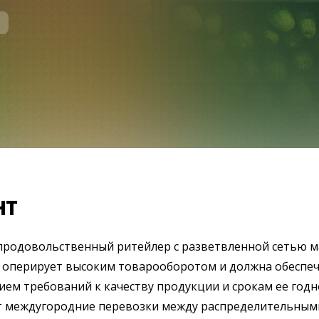
SAP Fiori
Бесперебойная работа SAP-систем
Продажа ли
ИСКУССТВЕННЫЙ ИНТЕЛЛЕКТ
SAP Integ
SAP AI Services
ВСЕ SAP-СЕРВИСЫ
SAP AI Core & AI Launchpad
нт
продовольственный ритейлер с разветвленной сетью м
 оперирует высоким товарооборотом и должна обеспеч
ем требований к качеству продукции и срокам ее годн
 междугородние перевозки между распределительными