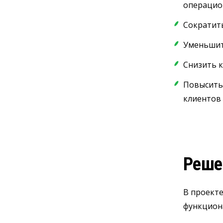
операцио
Сократить
Уменьшит
Снизить 
Повысить
клиентов 
Реше
В проекте
функцион