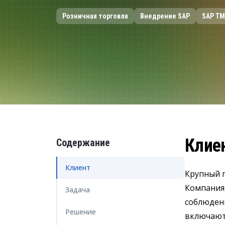
Управление расходами
Розничная торговля
Внедрение SAP
SAP TM
Маркетинг и продажи
Устойчивое развитие
Безопасность
Клие
Содержание
Клиент
Крупный 
Компания
Задача
соблюдени
Решение
включают