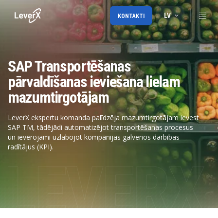
LV
KONTAKTI
SAP Transportēšanas
pārvaldīšanas ieviešana lielam
mazumtirgotājam
LeverX ekspertu komanda palīdzēja mazumtirgotājam ievest
SAP TM, tādējādi automatizējot transportēšanas procesus
un ievērojami uzlabojot kompānijas galvenos darbības
radītājus (KPI).