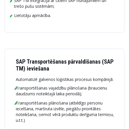
SAP TM integrācija ar citiem SAP risinājumiem un
trešo pušu sistēmām;
Lietotāju apmācība.
SAP Transportēšanas pārvaldīšanas (SAP
TM) ieviešana
Automatizē galvenos loģistikas procesus kompānijā:
Transportēšanas vajadzību plānošana (braucienu
daudzums noteiktajā laika periodā);
Transportēšanas plānošana (atbildīgo personu
iecelšana, maršruta izvēle, piegāžu prioritātes
noteikšana, ņemot vērā produktu derīguma termiņu,
u.t.t.)