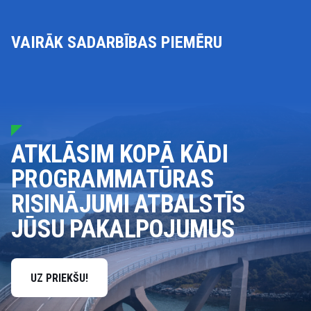
VAIRĀK SADARBĪBAS PIEMĒRU
ATKLĀSIM KOPĀ KĀDI
PROGRAMMATŪRAS
RISINĀJUMI ATBALSTĪS
JŪSU PAKALPOJUMUS
UZ PRIEKŠU!