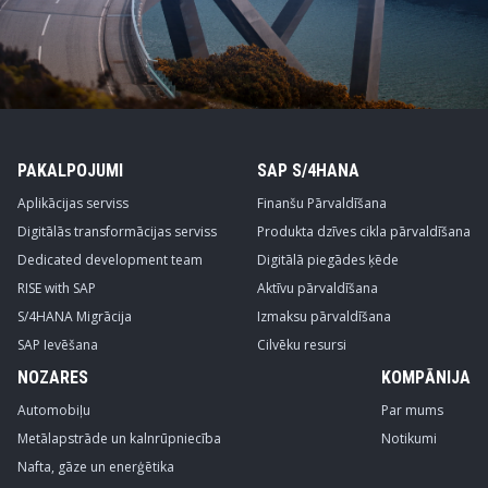
PAKALPOJUMI
SAP S/4HANA
Aplikācijas serviss
Finanšu Pārvaldīšana
Digitālās transformācijas serviss
Produkta dzīves cikla pārvaldīšana
Dedicated development team
Digitālā piegādes ķēde
RISE with SAP
Aktīvu pārvaldīšana
S/4HANA Migrācija
Izmaksu pārvaldīšana
SAP Ievēšana
Cilvēku resursi
NOZARES
KOMPĀNIJA
Automobiļu
Par mums
Metālapstrāde un kalnrūpniecība
Notikumi
Nafta, gāze un enerģētika