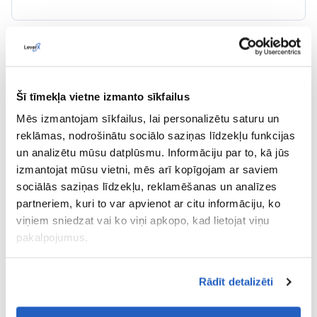
Integrācija ar datu sadarbības portālu
Integrācija palīdzēs ar:
Šī tīmekļa vietne izmanto sīkfailus
Integrāciju ar vietējiem pārvadātājiem;
Mēs izmantojam sīkfailus, lai personalizētu saturu un
reklāmas, nodrošinātu sociālo saziņas līdzekļu funkcijas
Integrāciju ar ārējiem pārvadātājiem un atbalsts
un analizētu mūsu datplūsmu. Informāciju par to, kā jūs
nolīgta transporta pārvaldīšanas pilnām ciklam.
izmantojat mūsu vietni, mēs arī kopīgojam ar saviem
Līguma noslēgšana un ātrā piedāvājumu sniegšana
sociālās saziņas līdzekļu, reklamēšanas un analīzes
papildus transporta līdzekļiem un neizmantota
partneriem, kuri to var apvienot ar citu informāciju, ko
transporta realizācija.
viņiem sniedzat vai ko viņi apkopo, kad lietojat viņu
pakalpojumus.
Rādīt detalizēti