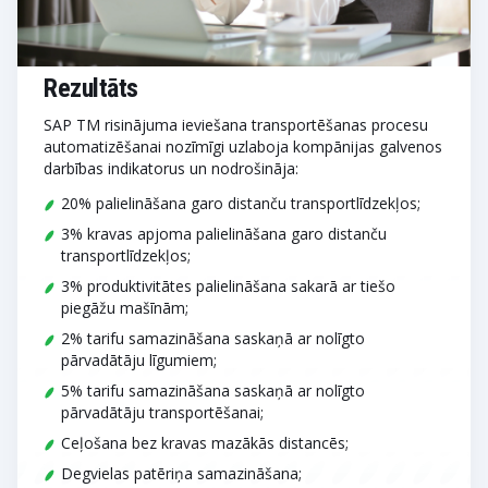
Rezultāts
SAP TM risinājuma ieviešana transportēšanas procesu
automatizēšanai nozīmīgi uzlaboja kompānijas galvenos
darbības indikatorus un nodrošināja:
20% palielināšana garo distanču transportlīdzekļos;
3% kravas apjoma palielināšana garo distanču
transportlīdzekļos;
3% produktivitātes palielināšana sakarā ar tiešo
piegāžu mašīnām;
2% tarifu samazināšana saskaņā ar nolīgto
pārvadātāju līgumiem;
5% tarifu samazināšana saskaņā ar nolīgto
pārvadātāju transportēšanai;
Ceļošana bez kravas mazākās distancēs;
Degvielas patēriņa samazināšana;