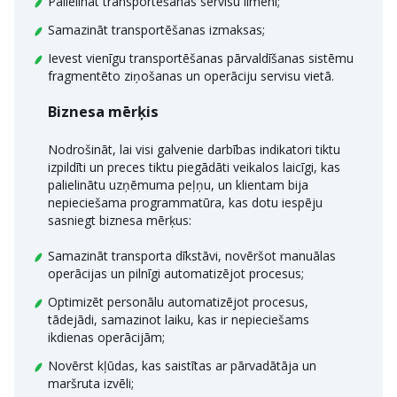
Palielināt transportēšanas servisu līmeni;
Samazināt transportēšanas izmaksas;
Ievest vienīgu transportēšanas pārvaldīšanas sistēmu
fragmentēto ziņošanas un operāciju servisu vietā.
Biznesa mērķis
Nodrošināt, lai visi galvenie darbības indikatori tiktu
izpildīti un preces tiktu piegādāti veikalos laicīgi, kas
palielinātu uzņēmuma peļņu, un klientam bija
nepieciešama programmatūra, kas dotu iespēju
sasniegt biznesa mērķus:
Samazināt transporta dīkstāvi, novēršot manuālas
operācijas un pilnīgi automatizējot procesus;
Optimizēt personālu automatizējot procesus,
tādejādi, samazinot laiku, kas ir nepieciešams
ikdienas operācijām;
Novērst kļūdas, kas saistītas ar pārvadātāja un
maršruta izvēli;