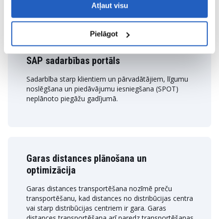
Svarīgas projekta virzieni
Atļaut visu
Virzieni, kas tika iekļauti SAP TM ieviešanas projektā:
Pielāgot
SAP sadarbības portāls
Sadarbība starp klientiem un pārvadātājiem, līgumu
noslēgšana un piedāvājumu iesniegšana (SPOT)
neplānoto piegāžu gadījumā.
Garas distances plānošana un
optimizācija
Garas distances transportēšana nozīmē preču
transportēšanu, kad distances no distribūcijas centra
vai starp distribūcijas centriem ir gara. Garas
distances transportēšana arī paredz transportēšanas