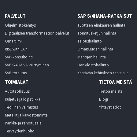
PALVELUT
SAP S/4HANA-RATKAISUT
Ohjelmistokehitys
Tuotteen elinkaaren hallinta
Digitaalisen transformaation palvelut
Toimitusketjun hallinta
Oma tiimi
Taloushallinto
RISE with SAP
Omaisuuden hallinta
SAP-konsultointi
Menojen hallinta
SAP S/4HANA -siirtyminen
Henkilöstöhallinto
SAP-toteutus
Kestävän kehityksen ratkaisut
TOIMIALAT
TIETOA MEISTÄ
Autoteollisuus
Tietoa meistä
Kuljetus ja logistiikka
Blogi
Teollinen valmistus
Yhteystiedot
Metallit ja kaivostoiminta
Pankki- ja rahoitusala
Terveydenhuolto