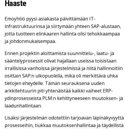
Haaste
Emoyhtiö pyysi asiakasta päivittämään IT-
infrastruktuurinsa ja siirtymään yhteen SAP-alustaan,
jotta tuotteen elinkaaren hallinta olisi tehokkaampaa
ja johdonmukaisempaa.
Ennen projektin aloittamista suunnittelu-, laatu- ja
sääntelyprosessit olivat hajallaan useissa toisistaan
irrallisissa vanhoissa järjestelmissä ja niitä hallinnoitiin
osittain SAP:n ulkopuolella, mikä oli merkittävä uhka
tietojen eheydelle. Tämän seurauksena uuden
arkkitehtuurin piti yhtenäistää kaikki vaiheet ERP-
ydinprosesseista PLM:n kehittyneeseen muutoksen- ja
laadunhallintaan.
Lisäksi järjestelmän odotettiin tarjoavan läpinäkyvyyttä
prosesseihin, tiukkaa muutoksenhallintaa ja täydellistä