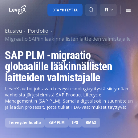
FI
OTA YHTEYTTÄ
Etusivu
Portfolio
Migraatio SAPiin lääkinnällisten laitteiden valmistajalle
SAP-tuki
SAP PLM -migraatio
SAP-konsultointi
globaalille lääkinnällisten
SAP Ariba
laitteiden valmistajalle
SAP EWM
LeverX auttoi johtavaa terveysteknologiayritystä siirtymään
vanhoista järjestelmistä SAP Product Lifecycle
Managementiin (SAP PLM). Samalla digitalisoitiin suunnittelun
ja laadun prosessit, jotta tiukat FDA-vaatimukset täyttyvät.
Terveydenhuolto
SAP PLM
IPS
BMAX