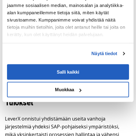
(BMAX)
jaamme sosiaalisen median, mainosalan ja analytiikka-
Automaatio materiaalin master-asetuksiin, BOM-
alan kumppaneillemme tietoja siitä, miten käytät
migraatioihin ja tarvittaviin tietolaajennuksiin.
sivustoamme. Kumppanimme voivat yhdistää näitä
tietoja muihin tietoihin, joita olet antanut heille tai joita on
Tietojen siirto:
Velox
kerätty, kun olet käyttänyt heidän palvelujaan.
Tietojen poimiminen ja konsolidointi useista
vanhoista lähteistä SAP PLM:ään.
Näytä tiedot
Asiakirjojen digitointi ja hyväksyntä:
Cideon
Conversion Engine
Paperidokumenttien muuntaminen PDF-tiedostoiksi
Salli kaikki
ja sähköisten hyväksyntöjen mahdollistaminen.
Muokkaa
Tulokset
LeverX onnistui yhdistämään useita vanhoja
järjestelmiä yhdeksi SAP-pohjaiseksi ympäristöksi,
mikä yksinkertaisti prosessien hallintaa ja vähensi