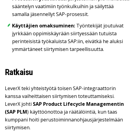
sääntelyn vaatimiin työnkulkuihin ja säilyttää
samalla jäsennellyt SAP-prosessit.
Käyttäjien omaksuminen:
Työntekijät joutuivat
jyrkkään oppimiskäyrään siirtyessään tutuista
perinteisistä työkaluista SAP:iin, eivätkä he aluksi
ymmärtäneet siirtymisen tarpeellisuutta.
Ratkaisu
LeverX teki yhteistyötä toisen SAP-integraattorin
kanssa vaiheittaisen siirtymisen toteuttamiseksi.
LeverX johti
SAP Product Lifecycle Managementin
(SAP PLM
) käyttöönottoa ja räätälöintiä, kun taas
kumppani hoiti perustoiminnanohjausjärjestelmään
siirtymisen.