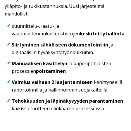
ylläpito- ja tukikustannuksia. Uusi järjestelmä
mahdollisti:
suunnittelu-, laatu- ja
vaatimustenmukaisuustietojen
keskitetty hallinta
Siirtyminen sähköiseen dokumentointiin
ja
digitaalisiin hyväksyntätyönkulkuihin.
Manuaalisen käsittelyn
ja paperipohjaisten
prosessien
poistaminen
.
Valmius vaiheen 2 laajentamiseen
kehittyneellä
raportoinnilla ja hallinnoinnin suojakaiteilla.
Tehokkuuden ja läpinäkyvyyden parantaminen
kaikissa tuotteen elinkaaren prosesseissa.