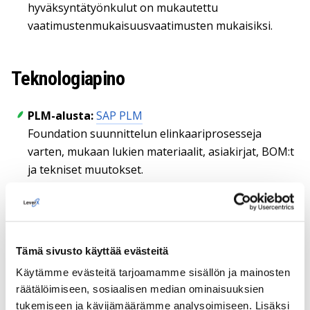
hyväksyntätyönkulut on mukautettu
vaatimustenmukaisuusvaatimusten mukaisiksi.
Teknologiapino
PLM-alusta:
SAP PLM
Foundation suunnittelun elinkaariprosesseja
varten, mukaan lukien materiaalit, asiakirjat, BOM:t
ja tekniset muutokset.
Työnkulun orkestrointi:
Integrated Process
Solution (IPS)
Konfiguroitavissa olevat työnkulut,
jotka tukevat säänneltyä, alusta loppuun ulottuvaa
prosessin suorittamista.
Tämä sivusto käyttää evästeitä
Käytämme evästeitä tarjoamamme sisällön ja mainosten
Materiaalipäällikön ja BOM:n automatisointi:
räätälöimiseen, sosiaalisen median ominaisuuksien
BOM/Material Master Extension & Allocation Tool
tukemiseen ja kävijämäärämme analysoimiseen. Lisäksi