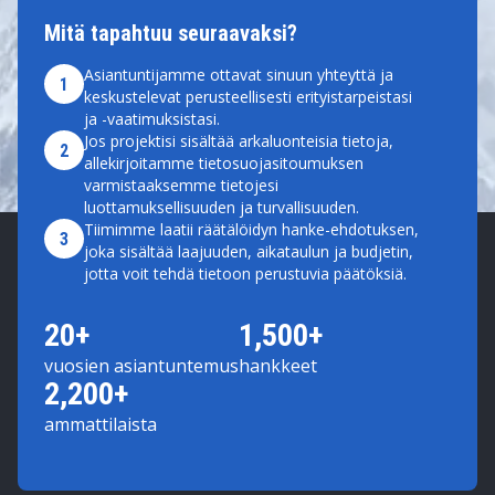
Mitä tapahtuu seuraavaksi?
Asiantuntijamme ottavat sinuun yhteyttä ja
1
keskustelevat perusteellisesti erityistarpeistasi
ja -vaatimuksistasi.
Jos projektisi sisältää arkaluonteisia tietoja,
2
allekirjoitamme tietosuojasitoumuksen
varmistaaksemme tietojesi
luottamuksellisuuden ja turvallisuuden.
Tiimimme laatii räätälöidyn hanke-ehdotuksen,
3
joka sisältää laajuuden, aikataulun ja budjetin,
jotta voit tehdä tietoon perustuvia päätöksiä.
20+
1,500+
vuosien asiantuntemus
hankkeet
2,200+
ammattilaista