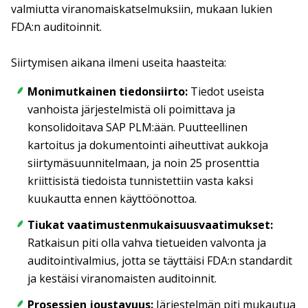
valmiutta viranomaiskatselmuksiin, mukaan lukien
FDA:n auditoinnit.
Siirtymisen aikana ilmeni useita haasteita:
Monimutkainen tiedonsiirto:
Tiedot useista
vanhoista järjestelmistä oli poimittava ja
konsolidoitava SAP PLM:ään. Puutteellinen
kartoitus ja dokumentointi aiheuttivat aukkoja
siirtymäsuunnitelmaan, ja noin 25 prosenttia
kriittisistä tiedoista tunnistettiin vasta kaksi
kuukautta ennen käyttöönottoa.
Tiukat vaatimustenmukaisuusvaatimukset:
Ratkaisun piti olla vahva tietueiden valvonta ja
auditointivalmius, jotta se täyttäisi FDA:n standardit
ja kestäisi viranomaisten auditoinnit.
Prosessien joustavuus:
Järjestelmän piti mukautua