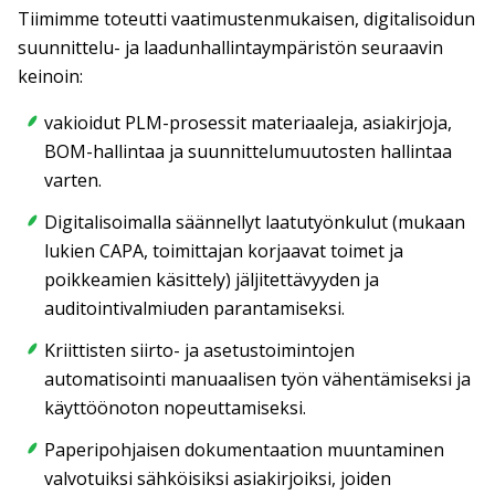
Tiimimme toteutti vaatimustenmukaisen, digitalisoidun
suunnittelu- ja laadunhallintaympäristön seuraavin
keinoin:
vakioidut PLM-prosessit materiaaleja, asiakirjoja,
BOM-hallintaa ja suunnittelumuutosten hallintaa
varten.
Digitalisoimalla säännellyt laatutyönkulut (mukaan
lukien CAPA, toimittajan korjaavat toimet ja
poikkeamien käsittely) jäljitettävyyden ja
auditointivalmiuden parantamiseksi.
Kriittisten siirto- ja asetustoimintojen
automatisointi manuaalisen työn vähentämiseksi ja
käyttöönoton nopeuttamiseksi.
Paperipohjaisen dokumentaation muuntaminen
valvotuiksi sähköisiksi asiakirjoiksi, joiden