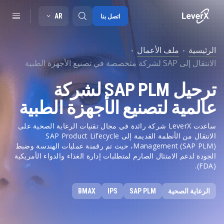
AR
اتصل بنا
الرئيسية
ملف الأعمال
الانتقال إلى SAP لشركة متخصصة في تصنيع الأجهزة الطبية
SAP S/4HANA migration
ترحيل SAP PLM لشركة
RISE with SAP
عالمية لتصنيع الأجهزة الطبية
SAP Ariba
Digitals supply chain
ساعدت LeverX شركة رائدة في مجال تقنيات الرعاية الصحية على
الانتقال من الأنظمة القديمة إلى SAP Product Lifecycle
Management (SAP PLM)، حيث تم رقمنة عمليات الهندسة وضبط
الجودة لدعم الامتثال الصارم لمتطلبات إدارة الغذاء والدواء الأمريكية
(FDA).
الرعاية الصحية
SAP PLM
IPS
BMAX