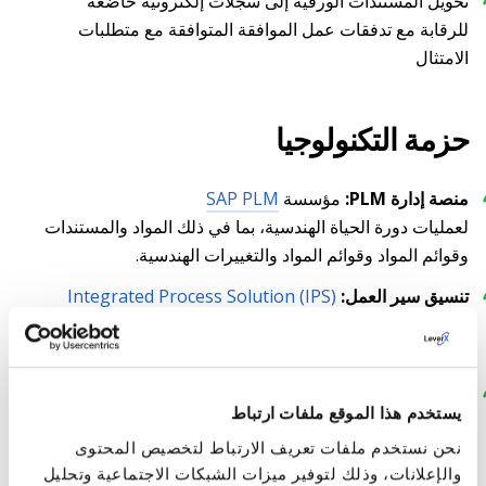
تحويل المستندات الورقية إلى سجلات إلكترونية خاضعة
للرقابة مع تدفقات عمل الموافقة المتوافقة مع متطلبات
الامتثال
حزمة التكنولوجيا
منصة إدارة PLM:
مؤسسة
SAP PLM
لعمليات دورة الحياة الهندسية، بما في ذلك المواد والمستندات
وقوائم المواد وقوائم المواد والتغييرات الهندسية.
تنسيق سير العمل:
Integrated Process Solution (IPS)
سير العمل القابل للتكوين الذي يدعم تنفيذ العمليات المنظمة
من البداية إلى النهاية.
أتمتة قائمة المواد الرئيسية وقائمة المواد الرئيسية
يستخدم هذا الموقع ملفات ارتباط
BOM/Material Master Extension & Allocation Tool
:
نحن نستخدم ملفات تعريف الارتباط لتخصيص المحتوى
(BMAX)
والإعلانات، وذلك لتوفير ميزات الشبكات الاجتماعية وتحليل
أتمتة إعداد قائمة المواد الرئيسية وترحيل قائمة المواد