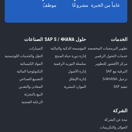
عاماً من الخبرة
مشروعًا
موظفً
الخدمات
حلول SAP S / 4HANA
الصناعات
تطوير البرمجيات المخصصة
المؤسسة الذكية والمالية
السيارات
خدمات التحول الرقمي
إدارة دورة حياة المنتج
النقل والخدمات اللوجستية
مركز الأفشور للتطوير
سلسلة التوريد الرقمية
المواد الكيميائية
الترقية مع SAP
إدارة الأصول
التكنولوجيا المالية
ترحيل S/4HANA
إدارة الإنفاق
التصنيع الصناعي
تنفيذ SAP
الموارد البشرية
المعادن والتعدين
البيع بالتجزئة
الرعاية الصحية
الشركة
نبذة عن الشركة
الجوائز والتكريمات