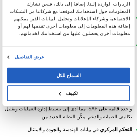
الزيارات الواردة إلينا. إضافةً إلى ذلك، فنحن نشارك
الرئيسية وتمديدات البيانات المطلوبة.
المعلومات حول استخدامك لموقعنا مع شركائنا من الشبكات
ترحيل البيانات:
فيلوكس
الاجتماعية وشركاء الإعلانات وتحليل البيانات الذين يمكنهم
استخراج البيانات وتوحيدها من مصادر قديمة متعددة إلى نظام
إضافة هذه المعلومات إلى معلومات أخرى تقدمها لهم أو
SAP PLM.
معلومات أخرى يحصلون عليها من استخدامك لخدماتهم.
رقمنة المستندات والموافقات:
محرك تحويل Cideon
تحويل الوثائق الورقية إلى ملفات PDF وتمكين الموافقات
عرض التفاصيل
الإلكترونية.
السماح للكل
النتائج
تكييف
نجحت شركة LeverX في دمج العديد من الأنظمة القديمة في بيئة
واحدة قائمة على SAP، مما أدى إلى تبسيط إدارة العمليات وتقليل
تكاليف الصيانة والدعم. مكّن النظام الجديد من:
التحكم المركزي
في بيانات الهندسة والجودة والامتثال.