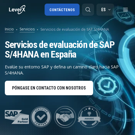
ES
CONTÁCTENOS
Inicio
Servicios
Servicios de evaluación de SAP S/4HANA
Migración a SAP S/4HANA
Servicios de evaluación de SAP
S/4HANA en España
RISE with SAP
SAP Ariba
Evalúe su entorno SAP y defina un camino claro hacia SAP
S/4HANA.
Cadena de Suministro Digital
PÓNGASE EN CONTACTO CON NOSOTROS