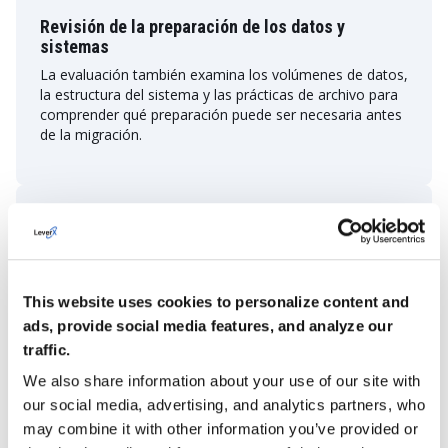
Revisión de la preparación de los datos y
sistemas
La evaluación también examina los volúmenes de datos,
la estructura del sistema y las prácticas de archivo para
comprender qué preparación puede ser necesaria antes
de la migración.
Revisión del panorama de la integración
La mayoría de los entornos SAP se conectan a múltiples
sistemas internos y externos. Revisamos las
integraciones existentes y consideramos cómo pueden
This website uses cookies to personalize content and
tener que evolucionar estas conexiones en un entorno
ads, provide social media features, and analyze our
SAP S/4HANA.
traffic.
We also share information about your use of our site with
our social media, advertising, and analytics partners, who
Hoja de ruta y planificación de la transformación
may combine it with other information you’ve provided or
A partir de los resultados, esbozamos una hoja de ruta