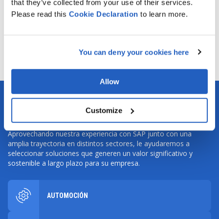
that they’ve collected from your use of their services.
práctica para el proyecto, que incluye fases clave,
Please read this
Cookie
Declaration
to learn more.
prioridades y un planteamiento de migración
recomendado.
You can deny your cookies here
Allow
Customize
Industrias a las que prestamos servicio
Aprovechando nuestra experiencia con SAP junto con una
amplia trayectoria en distintos sectores, le ayudaremos a
seleccionar soluciones que generen un valor significativo y
sostenible a largo plazo para su empresa.
AUTOMOCIÓN