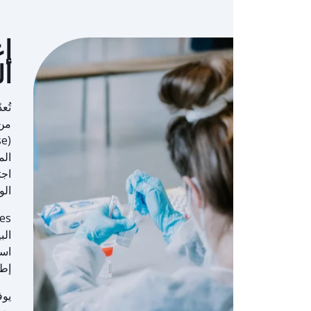
إع
الح
تُع
من 
الم
اجت
الو
الب
است
إطل
يوف