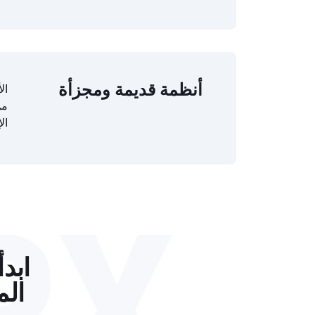
أنظمة قديمة ومجزأة
ال
من
الإ
RX
ابد
الم