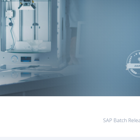
LeverX's
ي
SAP Integration Suite
S
SAP AI Core &
SAP Batch Relea