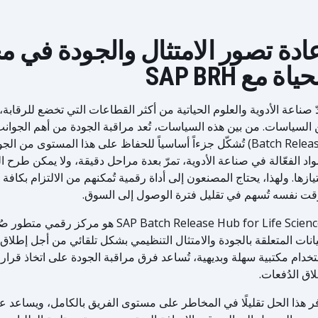
ادة تصور الامتثال والجودة في م
ياة مع SAP BRH
دّ صناعة الأدوية والعلوم الحياتية من أكثر القطاعات التي تخضع للرقابة، 
السياسات. من بين هذه السياسات، تُعد مراقبة الجودة من أهم الجوانب
(Batch Release) تُشكّل جزءاً أساسياً للحفاظ على هذا المستوى من 
واد الفعّالة في صناعة الأدوية، تمرّ بعدة مراحل دقيقة، ولا يمكن طرح ال
يازها. ولهذا، يحتاج المصنعون إلى أداة رقمية تُمكنهم من الالتزام بكافة
قت نفسه تُسهم في تقليل فترة الوصول إلى السوق.
SAP Batch Release Hub for Life Sciences ه
يانات المتعلقة بالجودة والامتثال التنظيمي بشكل تلقائي من أجل إطلاق د
خدام مكتبية سهلة وبديهية، تُساعد فرق مراقبة الجودة على اتخاذ قرا
اق الدُفعات.
ر هذا الحل تقليلًا في المخاطر على مستوى الفريق بالكامل، ويساعد 