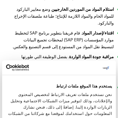
استلام المواد من الموردين الخارجيين
وضع معايير الباركود
للمواد الخام والمواد اللازمة للإنتاج؛ طباعة ملصقات الإخراج
والباركود.
اقتناء/إصدار المواد
. قام فريقنا بتطوير برنامج SAP لتخطيط
موارد المؤسسات (SAP ERP) لمحطات تجميع البيانات
لتبسيط نقل المواد من المستودع إلى قسم التصنيع والعكس.
مراقبة جودة المواد الواردة
. بفضل الوظيفة التي طورتها
LeverX، يقوم أخصائيو مراقبة الجودة باختيار المواد الخام
اللازمة لفحصها باستخدام DCT. وضع المواد في المخزون
يتوفر التحديد التلقائي لخوارزمية الوضع الأمثل.
يستخدم هذا الموقع ملفات ارتباط
المخزون القائم على FIFO وFIFFO
. المعالجة التلقائية للبضائع
وفقًا لاستراتيجيات التحكم في المخزون القائمة على FIFO
نحن نستخدم ملفات تعريف الارتباط لتخصيص المحتوى
(الوارد أولاً، الصادر أولاً) و FEFO (منتهي الصلاحية أولاً، الصادر
والإعلانات، وذلك لتوفير ميزات الشبكات الاجتماعية وتحليل
الزيارات الواردة إلينا. إضافةً إلى ذلك، فنحن نشارك
أولاً).
المعلومات حول استخدامك لموقعنا مع شركائنا من الشبكات