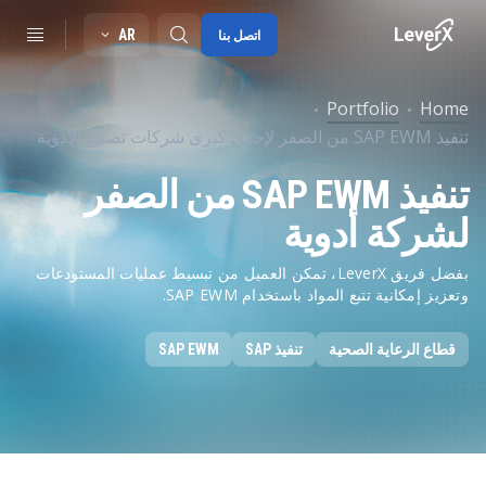
AR
اتصل بنا
Portfolio
Home
تنفيذ SAP EWM من الصفر لإحدى كبرى شركات تصنيع الأدوية
SAP S/4HANA migration
تنفيذ SAP EWM من الصفر
RISE with SAP
لشركة أدوية
SAP Ariba
Digitals supply chain
بفضل فريق LeverX، تمكن العميل من تبسيط عمليات المستودعات
وتعزيز إمكانية تتبع المواد باستخدام SAP EWM.
قطاع الرعاية الصحية
تنفيذ SAP
SAP EWM