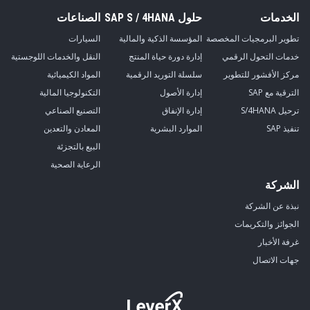
الخدمات
حلول SAP S / 4HANA
الصناعات
تطوير البرمجيات المخصصة
المؤسسة الذكية والمالية
السيارات
خدمات التحول الرقمي
إدارة دورة حياة المنتج
النقل والخدمات اللوجستية
مركز الأفشور للتطوير
سلسلة التوريد الرقمية
المواد الكيميائية
الترقية مع SAP
إدارة الأصول
التكنولوجيا المالية
ترحيل S/4HANA
إدارة الإنفاق
التصنيع الصناعي
تنفيذ SAP
الموارد البشرية
المعادن والتعدين
البيع بالتجزئة
الرعاية الصحية
الشركة
نبذة عن الشركة
الجوائز والتكريمات
غرفة الأخبار
جهات الاتصال