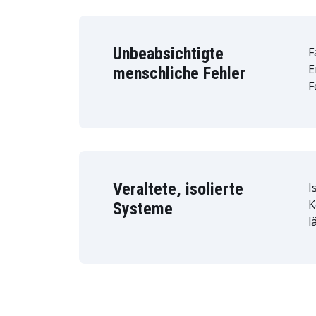
Unbeabsichtigte
F
E
menschliche Fehler
F
Veraltete, isolierte
I
K
Systeme
l