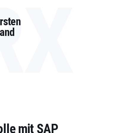
RX
rsten
wand
olle mit SAP