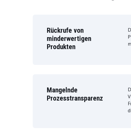
Rückrufe von
D
P
minderwertigen
m
Produkten
Mangelnde
D
V
Prozesstransparenz
F
d