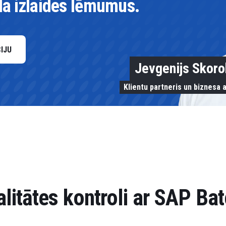
ida izlaides lēmumus.
IJU
Jevgenijs Skor
Klientu partneris un biznesa a
valitātes kontroli ar SAP B