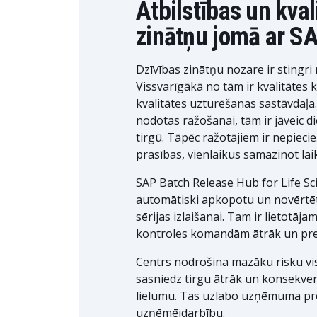
Atbilstības un kva
zinātņu jomā ar S
Dzīvības zinātņu nozare ir stingri 
Vissvarīgākā no tām ir kvalitātes 
kvalitātes uzturēšanas sastāvdaļa.
nodotas ražošanai, tām ir jāveic d
tirgū. Tāpēc ražotājiem ir nepiecieš
prasības, vienlaikus samazinot laiku
SAP Batch Release Hub for Life Scie
automātiski apkopotu un novērtētu
sērijas izlaišanai. Tam ir lietotāja
kontroles komandām ātrāk un prec
Centrs nodrošina mazāku risku vi
sasniedz tirgu ātrāk un konsekvent
lielumu. Tas uzlabo uzņēmuma produk
uzņēmējdarbību.