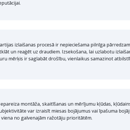
eputācijai.
artijas izlaišanas procesā ir nepieciešama pilnīga pārredzamī
tklāt un reaģēt uz draudiem. Izsekošana, lai uzlabotu izlaišana
uru mērķis ir saglabāt drošību, vienlaikus samazinot atbilstī
epareiza montāža, skaitīšanas un mērījumu kļūdas, kļūda
ubjektivitāte var izraisīt miesas bojājumus vai īpašuma boj
r viena no galvenajām ražotāju prioritātēm.