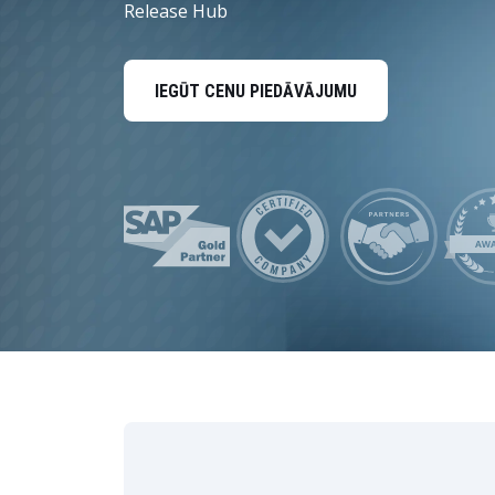
Dati un analītika
Release Hub
Ilgtspējas risinājumi
IEGŪT CENU PIEDĀVĀJUMU