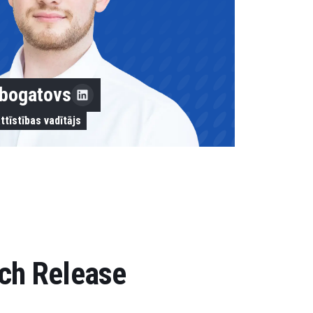
obogatovs
ttīstības vadītājs
atch Release