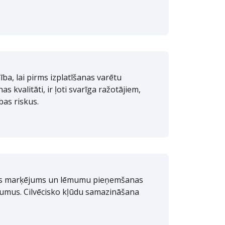
ba, lai pirms izplatīšanas varētu
s kvalitāti, ir ļoti svarīga ražotājiem,
bas riskus.
ins marķējums un lēmumu pieņemšanas
ājumus. Cilvēcisko kļūdu samazināšana