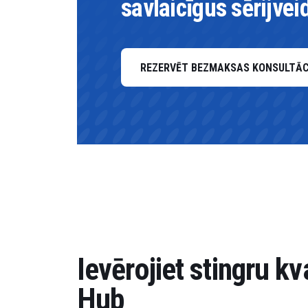
savlaicīgus sērijve
REZERVĒT BEZMAKSAS KONSULTĀC
Ievērojiet stingru k
Hub