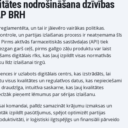
litātes nodrošināšana dzīvības
AP BRH
reglamentēta, un tai ir jāievēro vairākas politikas.
kontrole, un partijas izlaišanas process ir neatņemama šīs
 Pirms aktīvās farmaceitiskās sastāvdaļas (API) tiek
iezgan garš ceļš, pirms galīgo zāļu produktu var laist
ams digitālais rīks, kas ļauj izpildīt visas normatīvās
 līdz izlaišanai tirgū.
nces ir uzlabots digitālais centrs, kas izstrādāts, lai
 visus kvalitātes un regulatīvos datus, kas nepieciešami
m draudzīga, intuitīva saskarne, kas ļauj kvalitātes
īzāk pieņemt lēmumus par sērijas izlaišanu.
sai komandai, palīdz samazināt krājumu izmaksas un
āk izpildīt pasūtījumus, spējot optimizēt partijas
tivitāti, ir loģistiski ilgtspējīgs un finansiāli pārveido