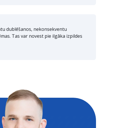
datu dublēšanos, nekonsekventu
ēmas. Tas var novest pie ilgāka izpildes