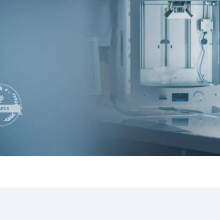
INTEGRĀC
LeverX's Fiori Services
MĀKSLĪGAIS INTELEKTS
SAP Integ
SAP AI Services
SAP AI Core & AI Launchpad