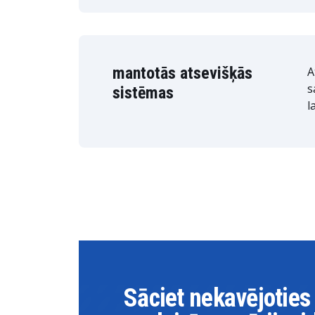
mantotās atsevišķās
A
s
sistēmas
l
Sāciet nekavējoties