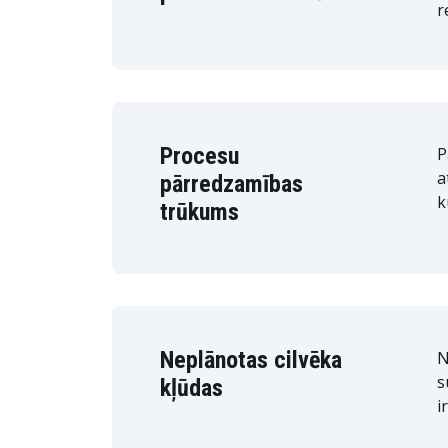
r
Procesu
P
a
pārredzamības
k
trūkums
Neplānotas cilvēka
N
s
kļūdas
i