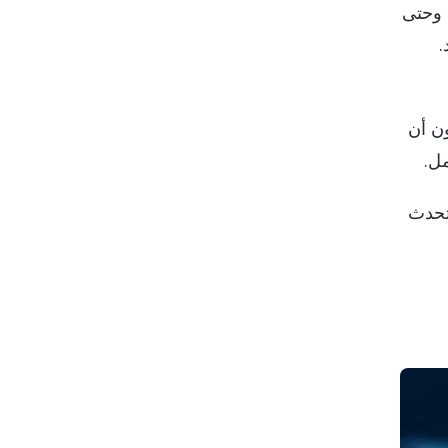
 وحتى
.
ن أن
ل.
تحدث