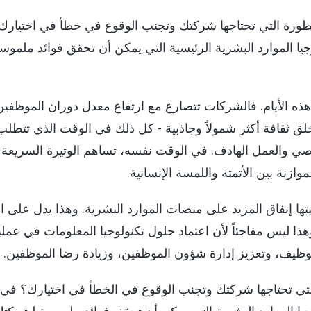
LeverX's
ي
SAP Integration Suite
تطورة التي تحتاجها شركتك وتجنب الوقوع في خطأ في اختيار
S
يا الموارد البشرية الرئيسية التي يمكن أن تحقق فوائد ملموس
SAP AI Core &
هذه الأيام. فالشركات تتصارع مع ارتفاع معدل دوران الموظفين
لق ثقافة أكثر شمولاً وجاذبية - كل ذلك في الوقت الذي تتطلب
صي والعمل الهادف. في الوقت نفسه، تساهم الوتيرة السريعة ل
ازنة بين الأتمتة واللمسة الإنسانية.
تها إنفاق المزيد على منصات الموارد البشرية. وهذا يدل على الت
ذا ليس مفاجئاً لأن اعتماد حلول تكنولوجيا المعلومات في عمل
وظيف، وتعزيز إدارة شؤون الموظفين، وزيادة رضا الموظفين.
لتي تحتاجها شركتك وتجنب الوقوع في الخطأ في اختيارك؟ في