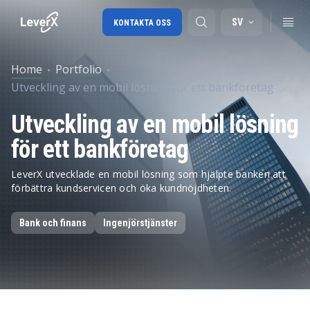
SV
KONTAKTA OSS
Home
Portfolio
Utveckling av en mobil lösning för ett bankföretag
SAP-konsulttjänster
Utveckling av en mobil lösning
SAP Ariba
för ett bankföretag
SAP EWM
LeverX utvecklade en mobil lösning som hjälpte banken att
förbättra kundservicen och öka kundnöjdheten.
Bank och finans
Ingenjörstjänster