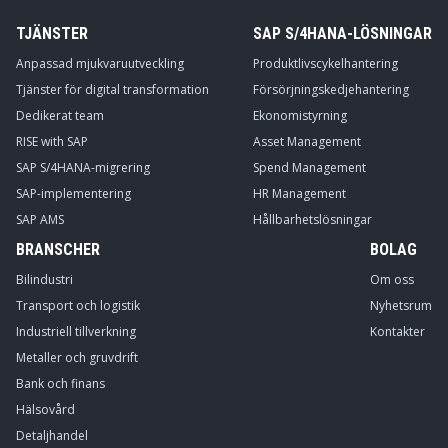
TJÄNSTER
SAP S/4HANA-LÖSNINGAR
Anpassad mjukvaruutveckling
Produktlivscykelhantering
Tjänster för digital transformation
Försörjningskedjehantering
Dedikerat team
Ekonomistyrning
RISE with SAP
Asset Management
SAP S/4HANA-migrering
Spend Management
SAP-implementering
HR Management
SAP AMS
Hållbarhetslösningar
BRANSCHER
BOLAG
Bilindustri
Om oss
Transport och logistik
Nyhetsrum
Industriell tillverkning
Kontakter
Metaller och gruvdrift
Bank och finans
Hälsovård
Detaljhandel