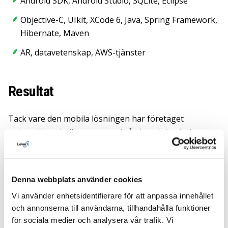
Android SDK, Android Studio, SQLite, Eclipse
Objective-C, UIkit, XCode 6, Java, Spring Framework,
Hibernate, Maven
AR, datavetenskap, AWS-tjänster
Resultat
Tack vare den mobila lösningen har företaget
automatiserat alla processer i så stor utsträckning som
möjligt.
Fördelarna för företaget och användarna är bland
annat förenklade transaktioner, fullständig
Denna webbplats använder cookies
transparens, minskad byråkrati, användarvänlighet,
Vi använder enhetsidentifierare för att anpassa innehållet
tillgänglighet 24/7 och support i realtid.
och annonserna till användarna, tillhandahålla funktioner
för sociala medier och analysera vår trafik. Vi