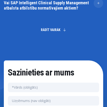
Vai SAP Intelligent Clinical Supply Management
pārpalikumus un samazina izšķērdēšanu klīniskās
atbalsta atbilstību normatīvajiem aktiem?
piegādes pārvaldībā.
Jā, tā ietver rīkus, kas nodrošina, ka klīniskās piegādes
visā piegādes ķēdē tiek ievēroti nozares un valdības
noteikumi.
RĀDĪT VAIRĀK
Sazinieties ar mums