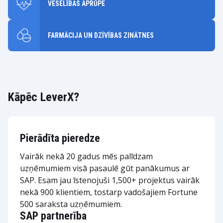
VESELĪBAS APRŪPE
FARMĀCIJA UN DZĪVĪBAS ZINĀTNES
Kāpēc LeverX?
Pierādīta pieredze
Vairāk nekā 20 gadus mēs palīdzam
uzņēmumiem visā pasaulē gūt panākumus ar
SAP. Esam jau īstenojuši 1,500+ projektus vairāk
nekā 900 klientiem, tostarp vadošajiem Fortune
500 saraksta uzņēmumiem.
SAP partnerība