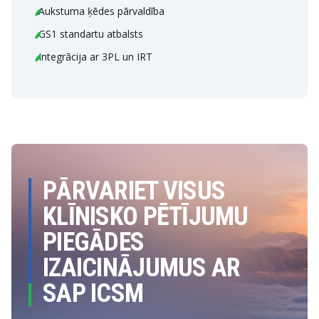
Aukstuma ķēdes pārvaldība
GS1 standartu atbalsts
Integrācija ar 3PL un IRT
PĀRVARIET VISUS
KLĪNISKO PĒTĪJUMU
PIEGĀDES
IZAICINĀJUMUS AR
SAP ICSM