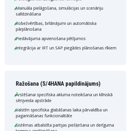
Manuāla pielāgošana, simulācijas un scenāriju
salīdzināšana
Robežvērtības, brīdinājumi un automātiska
pārplānošana
Piedāvājuma apvienošana pētījumos
Integrācija ar IRT un SAP piegādes plānošanas rīkiem
Ražošana (S/4HANA papildinājums)
Ārstēšanai specifiska akluma noteikšana un klīniskā
sērijveida apstrāde
Valstīm specifiska glabāšanas laika pārvaldība un
pagarināšanas funkcionalitāte
Sistēmas atbalstīta partijas piešķiršana un derīguma
termiņa aprēķināšana