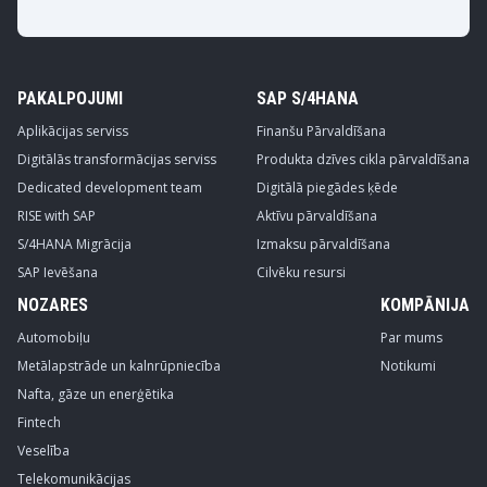
PAKALPOJUMI
SAP S/4HANA
Aplikācijas serviss
Finanšu Pārvaldīšana
Digitālās transformācijas serviss
Produkta dzīves cikla pārvaldīšana
Dedicated development team
Digitālā piegādes ķēde
RISE with SAP
Aktīvu pārvaldīšana
S/4HANA Migrācija
Izmaksu pārvaldīšana
SAP Ievēšana
Cilvēku resursi
NOZARES
KOMPĀNIJA
Automobiļu
Par mums
Metālapstrāde un kalnrūpniecība
Notikumi
Nafta, gāze un enerģētika
Fintech
Veselība
Telekomunikācijas