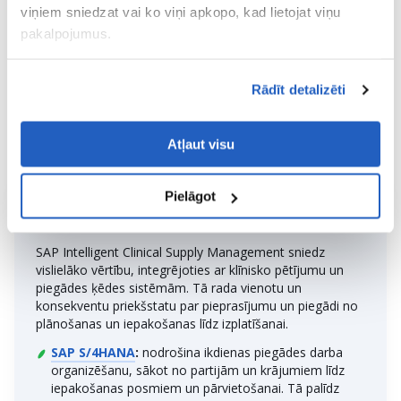
pakalpojumiem
viņiem sniedzat vai ko viņi apkopo, kad lietojat viņu
pakalpojumus.
IEGŪT SĪKĀKU INFORMĀCIJU
Rādīt detalizēti
Atļaut visu
Pielāgot
SAP ICSM integrācijas
SAP Intelligent Clinical Supply Management sniedz
vislielāko vērtību, integrējoties ar klīnisko pētījumu un
piegādes ķēdes sistēmām. Tā rada vienotu un
konsekventu priekšstatu par pieprasījumu un piegādi no
plānošanas un iepakošanas līdz izplatīšanai.
SAP S/4HANA
:
nodrošina ikdienas piegādes darba
organizēšanu, sākot no partijām un krājumiem līdz
iepakošanas posmiem un pārvietošanai. Tā palīdz