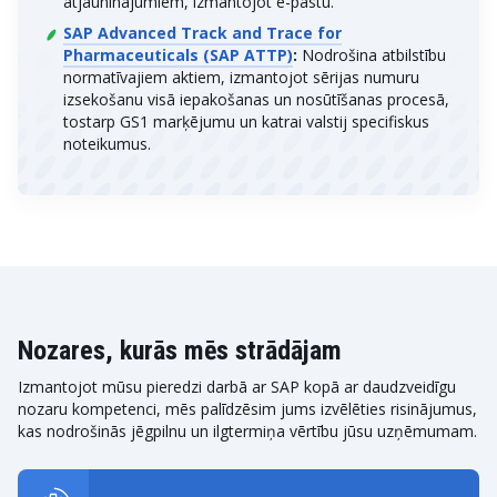
atjauninājumiem, izmantojot e-pastu.
SAP Advanced Track and Trace for
Pharmaceuticals (SAP ATTP)
:
Nodrošina atbilstību
normatīvajiem aktiem, izmantojot sērijas numuru
izsekošanu visā iepakošanas un nosūtīšanas procesā,
tostarp GS1 marķējumu un katrai valstij specifiskus
noteikumus.
Nozares, kurās mēs strādājam
Izmantojot mūsu pieredzi darbā ar SAP kopā ar daudzveidīgu
nozaru kompetenci, mēs palīdzēsim jums izvēlēties risinājumus,
kas nodrošinās jēgpilnu un ilgtermiņa vērtību jūsu uzņēmumam.