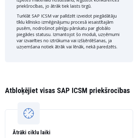
priekšrocības, jo ātrāk tiek laists tirgū.
Turklāt SAP ICSM var palīdzēt izveidot piegādātāju
tīklu klīnisko izmēģinājumu procesā iesaistītajām
pusēm, nodrošinot pilnīgu pārskatu par globālo
piegādes statusu. Izmantojot šo moduli, uzņēmumi
var izvairīties no iztrūkuma vai izšķērdēšanas, ja
uzņemšana notiek ātrāk vai lēnāk, nekā paredzēts.
Atbloķējiet visas SAP ICSM priekšrocības
Ātrāki ciklu laiki