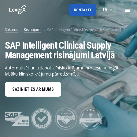
LV
KONTAKTI
Sākums
Risinājumi
SAP inteliģentā klīniskās piegādes pārvaldība
SAP Intelligent Clinical Supply
Management risinājumi Latvijā
Automatizēt un uzlabot klīnisko krājumu procesu un iegūt
labāku klīnisko krājumu pārredzamību.
SAZINIETIES AR MUMS