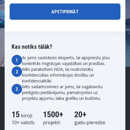
Kas notiks tālāk?
Ar jums sazināsies eksperts, lai apspriestu jūsu
1
konkrētās migrācijas vajadzības un prasības.
Mēs parakstīsim NDA, lai nodrošinātu
2
konfidenciālas informācijas drošību un
konfidencialitāti.
Mēs sadarbosimies ar jums, lai sagatavotu
3
pielāgotu piedāvājumu, pamatojoties uz
projekta apjomu, laika grafiku un budžetu.
15
1500+
20+
biroji
10+ valstīs
projekti
gadu pieredze