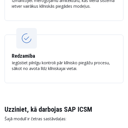
Izmantojiet mērogojamu arhitektūru, kas vienā sistēmā
ietver vairākus klīniskās piegādes modeļus.
Redzamība
Iegūstiet pilnīgu kontroli pār klīnisko piegāžu procesu,
sākot no avota līdz klīniskajai vietai.
Uzziniet, kā darbojas SAP ICSM
Šajā modulī ir četras sastāvdaļas: