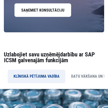
SAŅEMIET KONSULTĀCIJU
Uzlabojiet savu uzņēmējdarbību ar SAP
ICSM galvenajām funkcijām
KLĪNISKĀ PĒTĪJUMA VADĪBA
DATU VĀKŠANA UN PĀ