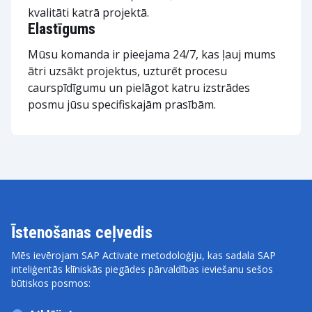
kvalitāti katrā projektā.
Elastīgums
Mūsu komanda ir pieejama 24/7, kas ļauj mums
ātri uzsākt projektus, uzturēt procesu
caurspīdīgumu un pielāgot katru izstrādes
posmu jūsu specifiskajām prasībām.
Īstenošanas ceļvedis
Mēs ievērojam SAP Activate metodoloģiju, kas sadala SAP
inteliģentās klīniskās piegādes pārvaldības ieviešanu sešos
būtiskos posmos: