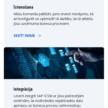
Īstenošana
Mūsu komanda palīdzēs jums ieviest risinājumu, kā
arī konfigurēt un optimizēt tā darbību, lai tā atbilstu
jūsu uzņēmuma biznesa procesiem.
SKATĪT VAIRĀK
Integrācija
LeverX integrē SAP ICSM ar jūsu pašreizējām
sistēmām, lai nodrošinātu nepārtrauktu datu
apmaiņu un biznesa procesu sinhronizāciju.