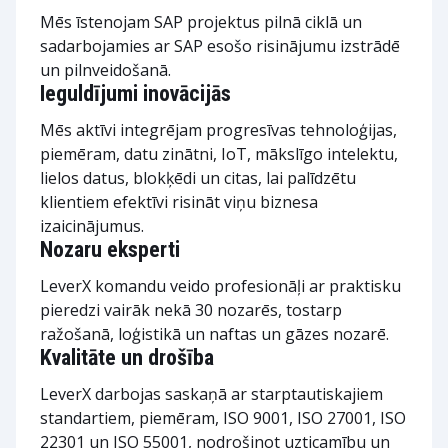
Mēs īstenojam SAP projektus pilnā ciklā un
sadarbojamies ar SAP esošo risinājumu izstrādē
un pilnveidošanā.
Ieguldījumi inovācijās
Mēs aktīvi integrējam progresīvas tehnoloģijas,
piemēram, datu zinātni, IoT, mākslīgo intelektu,
lielos datus, blokķēdi un citas, lai palīdzētu
klientiem efektīvi risināt viņu biznesa
izaicinājumus.
Nozaru eksperti
LeverX komandu veido profesionāļi ar praktisku
pieredzi vairāk nekā 30 nozarēs, tostarp
ražošanā, loģistikā un naftas un gāzes nozarē.
Kvalitāte un drošība
LeverX darbojas saskaņā ar starptautiskajiem
standartiem, piemēram, ISO 9001, ISO 27001, ISO
22301 un ISO 55001, nodrošinot uzticamību un