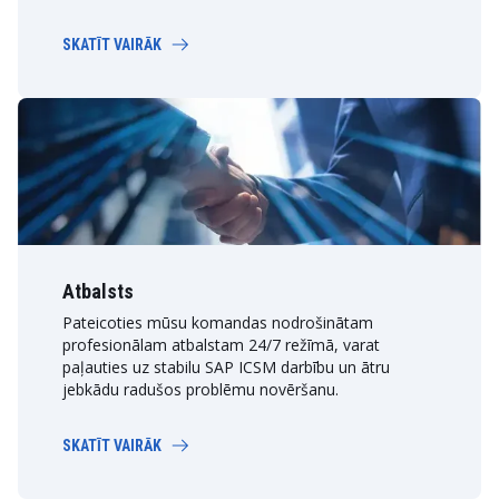
SKATĪT VAIRĀK
Atbalsts
Pateicoties mūsu komandas nodrošinātam
profesionālam atbalstam 24/7 režīmā, varat
paļauties uz stabilu SAP ICSM darbību un ātru
jebkādu radušos problēmu novēršanu.
SKATĪT VAIRĀK