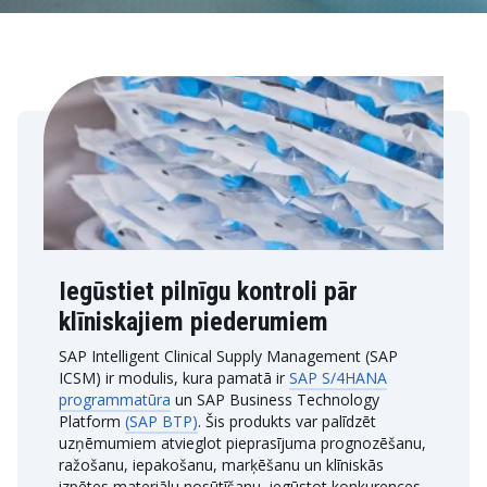
Iegūstiet pilnīgu kontroli pār
klīniskajiem piederumiem
SAP Intelligent Clinical Supply Management (SAP
ICSM) ir modulis, kura pamatā ir
SAP S/4HANA
programmatūra
un SAP Business Technology
Platform
(SAP BTP)
. Šis produkts var palīdzēt
uzņēmumiem atvieglot pieprasījuma prognozēšanu,
ražošanu, iepakošanu, marķēšanu un klīniskās
izpētes materiālu nosūtīšanu, iegūstot konkurences