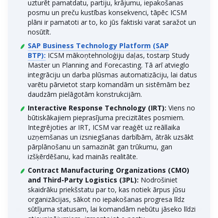
uzturēt pamatdatu, partiju, krājumu, iepakošanas
posmu un preču kustības konsekvenci, tāpēc ICSM
plāni ir pamatoti ar to, ko jūs faktiski varat saražot un
nosūtīt.
SAP Business Technology Platform (SAP
BTP):
ICSM mākoņtehnoloģiju daļas, tostarp Study
Master un Planning and Forecasting. Tā arī atvieglo
integrāciju un darba plūsmas automatizāciju, lai datus
varētu pārvietot starp komandām un sistēmām bez
daudzām pielāgotām konstrukcijām.
Interactive Response Technology (IRT):
Viens no
būtiskākajiem pieprasījuma precizitātes posmiem.
Integrējoties ar IRT, ICSM var reaģēt uz reāllaika
uzņemšanas un izsniegšanas darbībām, ātrāk uzsākt
pārplānošanu un samazināt gan trūkumu, gan
izšķērdēšanu, kad mainās realitāte.
Contract Manufacturing Organizations (CMO)
and Third-Party Logistics (3PL):
Nodrošiniet
skaidrāku priekšstatu par to, kas notiek ārpus jūsu
organizācijas, sākot no iepakošanas progresa līdz
sūtījuma statusam, lai komandām nebūtu jāseko līdzi