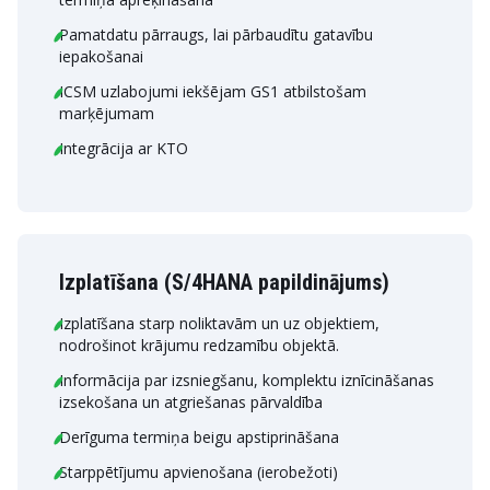
Pamatdatu pārraugs, lai pārbaudītu gatavību
iepakošanai
ICSM uzlabojumi iekšējam GS1 atbilstošam
marķējumam
Integrācija ar KTO
Izplatīšana (S/4HANA papildinājums)
Izplatīšana starp noliktavām un uz objektiem,
nodrošinot krājumu redzamību objektā.
Informācija par izsniegšanu, komplektu iznīcināšanas
izsekošana un atgriešanas pārvaldība
Derīguma termiņa beigu apstiprināšana
Starppētījumu apvienošana (ierobežoti)