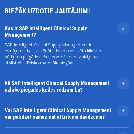
BIEŽĀK UZDOTIE JAUTĀJUMI
Kas ir SAP Intelligent Clinical Supply
Management?
SAP Intelligent Clinical Supply Management ir
risinājums, kas izstrādāts, lai racionalizētu klīnisko
pētījumu piegādes ķēdi, nodrošinot savlaicīgu un
atbilstošu klīnisko materiālu piegādi.
Kā SAP Intelligent Clinical Supply Management
uzlabo piegādes ķēdes redzamību?
Risinājums nodrošina reāllaika ieskatu krājumu un
piegādes ķēdes procesos, ļaujot labāk koordinēt un
Vai SAP Intelligent Clinical Supply Management
pārraudzīt klīniskos pētījumus.
var palīdzēt samazināt atkritumu daudzumu?
Jā, nodrošinot precīzu pieprasījuma prognozēšanu un
izsekošanu, šis risinājums palīdz samazināt krājumu