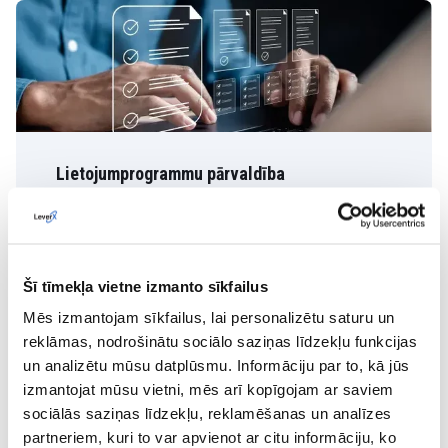
Lietojumprogrammu pārvaldība
Mēs palīdzēsim jums gūt maksimālu labumu no
SAP ICSM, nepārtraukti uzlabojot un pilnveidojot
risinājumu, kā arī uzraugot tā veiktspēju un
pielāgojot to jūsu biznesa vajadzībām.
Šī tīmekļa vietne izmanto sīkfailus
SKATĪT VAIRĀK
Mēs izmantojam sīkfailus, lai personalizētu saturu un
reklāmas, nodrošinātu sociālo saziņas līdzekļu funkcijas
un analizētu mūsu datplūsmu. Informāciju par to, kā jūs
izmantojat mūsu vietni, mēs arī kopīgojam ar saviem
sociālās saziņas līdzekļu, reklamēšanas un analīzes
Uzziniet vairāk par mūsu SAP
partneriem, kuri to var apvienot ar citu informāciju, ko