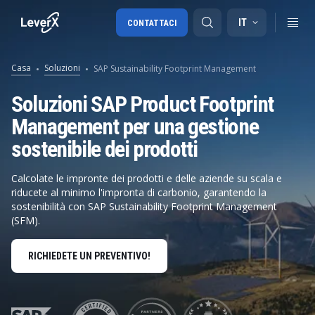
IT
CONTATTACI
Casa
Soluzioni
SAP Sustainability Footprint Management
Migrazione a SAP S/4HANA
Soluzioni SAP Product Footprint
Management per una gestione
RISE with SAP
sostenibile dei prodotti
SAP Ariba
Digital Supply Chain
Calcolate le impronte dei prodotti e delle aziende su scala e
riducete al minimo l'impronta di carbonio, garantendo la
sostenibilità con SAP Sustainability Footprint Management
(SFM).
RICHIEDETE UN PREVENTIVO!