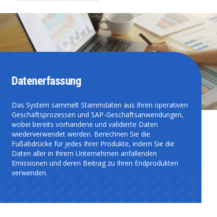
Datenerfassung
Das System sammelt Stammdaten aus Ihren operativen
Geschäftsprozessen und SAP-Geschäftsanwendungen,
wobei bereits vorhandene und validierte Daten
wiederverwendet werden. Berechnen Sie die
Fußabdrücke für jedes Ihrer Produkte, indem Sie die
Daten aller in Ihrem Unternehmen anfallenden
Emissionen und deren Beitrag zu Ihren Endprodukten
verwenden.