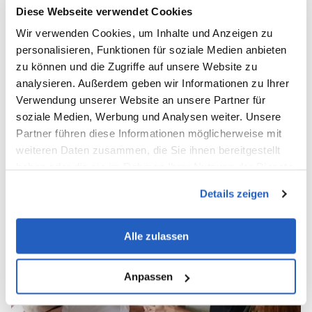
sich auf die Implementierung und Anpassung
Diese Webseite verwendet Cookies
von SAP spezialisiert hat.
Wir verwenden Cookies, um Inhalte und Anzeigen zu
Wir bieten umfassende
personalisieren, Funktionen für soziale Medien anbieten
Technologieberatung, Entwicklung und
zu können und die Zugriffe auf unsere Website zu
kosteneffiziente Implementierungsdienste
analysieren. Außerdem geben wir Informationen zu Ihrer
für eine erfolgreiche und nachhaltige
Verwendung unserer Website an unsere Partner für
Unternehmenstransformation.
soziale Medien, Werbung und Analysen weiter. Unsere
Partner führen diese Informationen möglicherweise mit
Wir bieten individuelle
weiteren Daten zusammen, die Sie ihnen bereitgestellt
Softwareentwicklungsdienste für
haben oder die sie im Rahmen Ihrer Nutzung der Dienste
Unternehmen an, um maßgeschneiderte
gesammelt haben.
Lösungen zu liefern, die den spezifischen
Details zeigen
Anforderungen der Kunden gerecht werden.
Alle zulassen
Anpassen