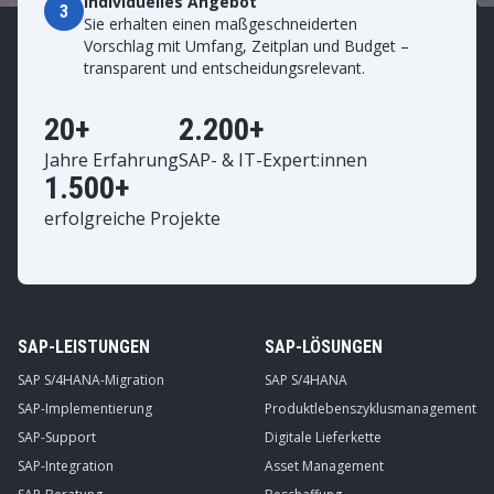
Individuelles Angebot
3
Sie erhalten einen maßgeschneiderten
Vorschlag mit Umfang, Zeitplan und Budget –
transparent und entscheidungsrelevant.
20+
2.200+
Jahre Erfahrung
SAP- & IT-Expert:innen
1.500+
erfolgreiche Projekte
SAP-LEISTUNGEN
SAP-LÖSUNGEN
SAP S/4HANA-Migration
SAP S/4HANA
SAP-Implementierung
Produktlebenszyklusmanagement
SAP-Support
Digitale Lieferkette
SAP-Integration
Asset Management