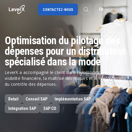
FR
CONTACTEZ-NOUS
Optimisation du pilotage des
SAP S/4HANA migration
dépenses pour un distributeur
SAP Ariba
spécialisé dans la mode
Digital Supply Chain
LeverX a accompagné le client dans l’amélioration de la
visibilité financière, la maîtrise des risques et le renforcement
du contrôle des dépenses.
Retail
Conseil SAP
Implémentation SAP
Intégration SAP
SAP CO