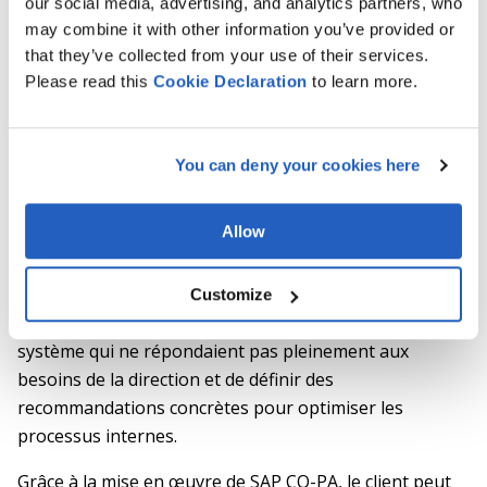
our social media, advertising, and analytics partners, who
l’incidence de chaque facteur sur la rentabilité globale.
may combine it with other information you’ve provided or
that they’ve collected from your use of their services.
Enfin, SAP CO-PA a été intégré aux systèmes externes
Please read this
Cookie
Declaration
to learn more.
de l’entreprise afin de fluidifier les échanges de
données, d’améliorer l’efficacité des processus de vente
et de renforcer les capacités d’analyse de la
You can deny your cookies here
performance commerciale.
Allow
Résultats du projet
Customize
Le projet a permis d’identifier les fonctionnalités du
système qui ne répondaient pas pleinement aux
besoins de la direction et de définir des
recommandations concrètes pour optimiser les
processus internes.
Grâce à la mise en œuvre de SAP CO-PA, le client peut