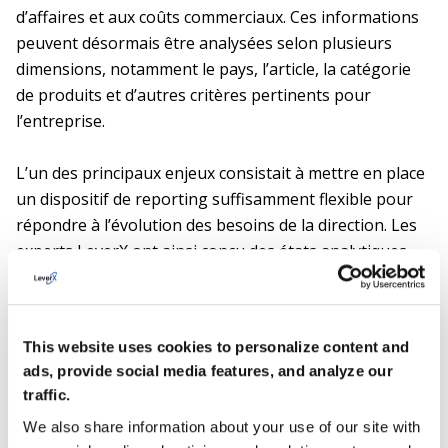
d’affaires et aux coûts commerciaux. Ces informations
peuvent désormais être analysées selon plusieurs
dimensions, notamment le pays, l’article, la catégorie
de produits et d’autres critères pertinents pour
l’entreprise.
L’un des principaux enjeux consistait à mettre en place
un dispositif de reporting suffisamment flexible pour
répondre à l’évolution des besoins de la direction. Les
experts LeverX ont ainsi conçu des états analytiques
permettant de suivre rapidement les principaux
indicateurs financiers et d’adapter les rapports aux
nouvelles exigences métiers.
This website uses cookies to personalize content and
ads, provide social media features, and analyze our
La possibilité d’ajouter, de supprimer ou de regrouper
traffic.
des indicateurs permet aux équipes d’examiner les
We also share information about your use of our site with
données sous différents angles et de mieux mesurer