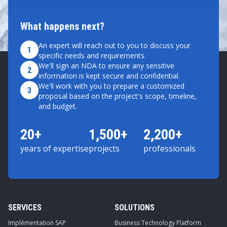
What happens next?
An expert will reach out to you to discuss your
1
specific needs and requirements.
We'll sign an NDA to ensure any sensitive
2
information is kept secure and confidential.
We'll work with you to prepare a customized
3
proposal based on the project's scope, timeline,
and budget.
20+
1,500+
2,200+
years of expertise
projects
professionals
SERVICES
SOLUTIONS
Implémentation SAP
Business Technology Platform