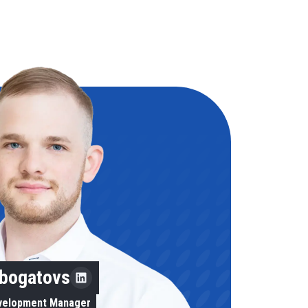
obogatovs
evelopment Manager