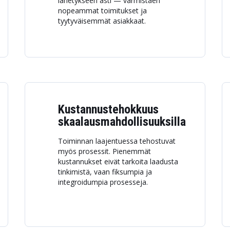
lähetykseen asti — varmistaen
nopeammat toimitukset ja
tyytyväisemmät asiakkaat.
Kustannustehokkuus
skaalausmahdollisuuksilla
Toiminnan laajentuessa tehostuvat
myös prosessit. Pienemmät
kustannukset eivät tarkoita laadusta
tinkimistä, vaan fiksumpia ja
integroidumpia prosesseja.