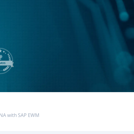
LeverX:n Fiori-palvelut
TEKOÄLY
SAP AI Services
SAP AI Core & AI Launchpad
ANA with SAP EWM