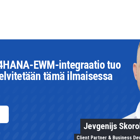
/4HANA-EWM-integraatio tuo
Selvitetään tämä ilmaisessa
Jevgenijs Skor
Client Partner & Business D