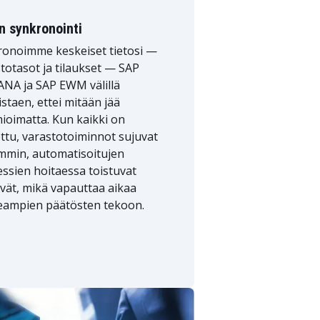
n synkronointi
ronoimme keskeiset tietosi —
totasot ja tilaukset — SAP
NA ja SAP EWM välillä
staen, ettei mitään jää
oimatta. Kun kaikki on
ttu, varastotoiminnot sujuvat
mmin, automatisoitujen
ssien hoitaessa toistuvat
vät, mikä vapauttaa aikaa
eampien päätösten tekoon.