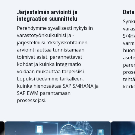
Järjestelmän arviointi ja
Data
integraation suunnittelu
Synk
Perehdymme syvällisesti nykyisiin
varas
varastotyönkulkuihisi ja -
S/4HA
järjestelmiisi. Yksityiskohtainen
varmi
arviointi auttaa tunnistamaan
huomi
toimivat asiat, parannettavat
asete
kohdat ja kuinka integraatio
pare
voidaan mukauttaa tarpeisiisi.
prose
Lopuksi tiedämme tarkalleen,
tehtä
kuinka hienosäätää SAP S/4HANA ja
kork
SAP EWM parantamaan
prosessejasi.