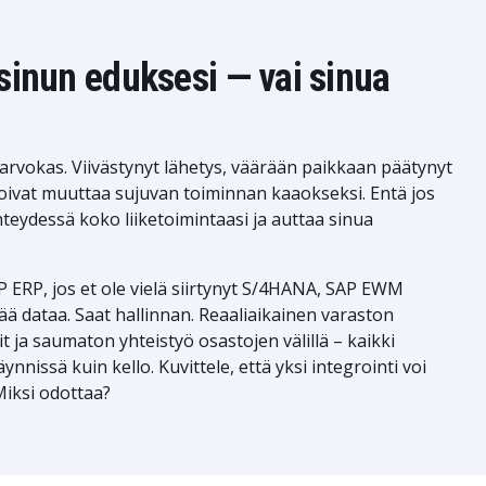
 sinun eduksesi — vai sinua
 arvokas. Viivästynyt lähetys, väärään paikkaan päätynyt
 voivat muuttaa sujuvan toiminnan kaaokseksi. Entä jos
yhteydessä koko liiketoimintaasi ja auttaa sinua
 ERP, jos et ole vielä siirtynyt S/4HANA, SAP EWM
 dataa. Saat hallinnan. Reaaliaikainen varaston
 ja saumaton yhteistyö osastojen välillä – kaikki
nissä kuin kello. Kuvittele, että yksi integrointi voi
iksi odottaa?