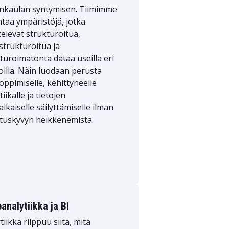
onkaulan syntymisen. Tiimimme
taa ympäristöjä, jotka
televät strukturoitua,
strukturoitua ja
turoimatonta dataa useilla eri
oilla. Näin luodaan perusta
ppimiselle, kehittyneelle
tiikalle ja tietojen
aikaiselle säilyttämiselle ilman
tuskyvyn heikkenemistä.
analytiikka ja BI
tiikka riippuu siitä, mitä