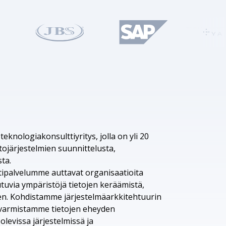
knologiakonsulttiyritys, jolla on yli 20
ojärjestelmien suunnittelusta,
ta.
tipalvelumme auttavat organisaatioita
tuvia ympäristöjä tietojen keräämistä,
rten. Kohdistamme järjestelmäarkkitehtuurin
ja varmistamme tietojen eheyden
 olevissa järjestelmissä ja