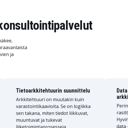
konsultointipalvelut
näkee,
uraavanlaista
vien ja
Tietoarkkitehtuurin suunnittelu
Data 
arkk
Arkkitehtuuri on muutakin kuin
Perin
varastointikaavioita. Se on logiikka
rasit
sen takana, miten tiedot liikkuvat,
Hyvin
muuntuvat ja tukevat
data 
liiketoimintaprosesseja.