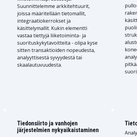
pull
Suunnittelemme arkkitehtuurit,
raken
joissa määritellään tietomallit,
käsit
integraatiokerrokset ja
puoli
käsittelymallit. Kukin elementti
struk
vastaa tiettyjä liiketoiminta- ja
alust
suorituskykytavoitteita - olipa kyse
koneo
sitten transaktioiden nopeudesta,
analy
analyyttisestä syvyydestä tai
pitkä
skaalautuvuudesta.
suori
Tiedonsiirto ja vanhojen
Tieto
järjestelmien nykyaikaistaminen
Analy