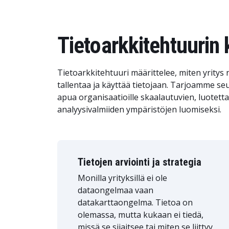
Tietoarkkitehtuurin 
Tietoarkkitehtuuri määrittelee, miten yritys 
tallentaa ja käyttää tietojaan. Tarjoamme se
apua organisaatioille skaalautuvien, luotetta
analyysivalmiiden ympäristöjen luomiseksi.
Tietojen arviointi ja strategia
Monilla yrityksillä ei ole
dataongelmaa vaan
datakarttaongelma. Tietoa on
olemassa, mutta kukaan ei tiedä,
missä se sijaitsee tai miten se liittyy