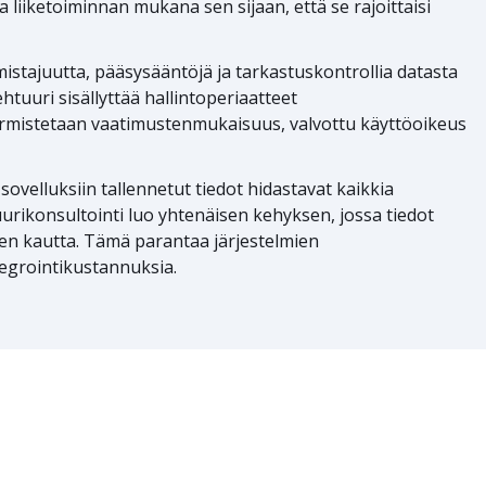
liiketoiminnan mukana sen sijaan, että se rajoittaisi
istajuutta, pääsysääntöjä ja tarkastuskontrollia datasta
ehtuuri sisällyttää hallintoperiaatteet
armistetaan vaatimustenmukaisuus, valvottu käyttöoikeus
 sovelluksiin tallennetut tiedot hidastavat kaikkia
uurikonsultointi luo yhtenäisen kehyksen, jossa tiedot
ien kautta. Tämä parantaa järjestelmien
tegrointikustannuksia.