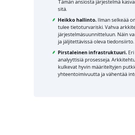
Tämän ansiosta järjestelmä kasvaa 
sitä.
Heikko hallinto.
Ilman selkeää om
tulee tietoturvariski. Vahva arkkit
järjestelmäsuunnitteluun. Näin v
ja jäljitettävissä oleva tiedonsiirto.
Pirstaleinen infrastruktuuri.
Eri
analyyttisiä prosesseja. Arkkiteht
kulkevat hyvin määriteltyjen putk
yhteentoimivuutta ja vähentää in