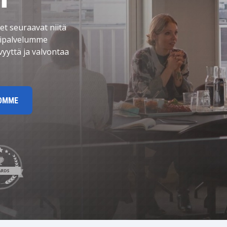
LeverX:n Fiori-palvelut
TEKOÄLY
et seuraavat niitä
SAP AI Services
ntipalvelumme
SAP AI Core & AI Launchpad
vyyttä ja valvontaa
IOMME