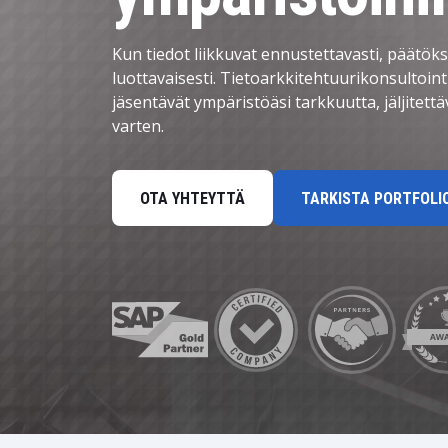
Henkilöstöhallinto
Data ja analytiikka
Kun tiedot liikkuvat ennustettavasti, päätöks
luottavaisesti. Tietoarkkitehtuurikonsultoi
Kestävän kehityksen ratkaisut
jäsentävät ympäristöäsi tarkkuutta, jäljitettä
varten.
Turvallisuus ja identiteetinhallinta
OTA YHTEYTTÄ
TARKISTA PORTFOL