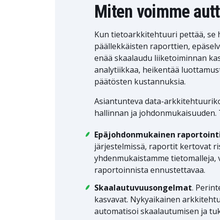
Miten voimme aut
Kun tietoarkkitehtuuri pettää, se 
päällekkäisten raporttien, epäselv
enää skaalaudu liiketoiminnan ka
analytiikkaa, heikentää luottamusta
päätösten kustannuksia.
Asiantunteva data-arkkitehtuurik
hallinnan ja johdonmukaisuuden.
Epäjohdonmukainen raportoint
järjestelmissä, raportit kertovat r
yhdenmukaistamme tietomalleja,
raportoinnista ennustettavaa.
Skaalautuvuusongelmat
. Perin
kasvavat. Nykyaikainen arkkitehtu
automatisoi skaalautumisen ja tuk