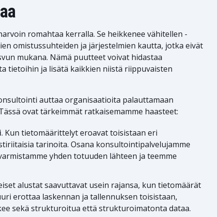
taa
harvoin romahtaa kerralla. Se heikkenee vähitellen -
ien omistussuhteiden ja järjestelmien kautta, jotka eivät
svun mukana. Nämä puutteet voivat hidastaa
 tietoihin ja lisätä kaikkien niistä riippuvaisten
onsultointi auttaa organisaatioita palauttamaan
 Tässä ovat tärkeimmät ratkaisemamme haasteet:
i
. Kun tietomäärittelyt eroavat toisistaan eri
istiriitaisia tarinoita. Osana konsultointipalvelujamme
 varmistamme yhden totuuden lähteen ja teemme
teiset alustat saavuttavat usein rajansa, kun tietomäärät
uri erottaa laskennan ja tallennuksen toisistaan,
ee sekä strukturoitua että strukturoimatonta dataa.