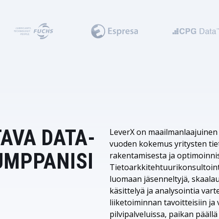
TAVA DATA-
LeverX on maailmanlaajuinen te
vuoden kokemus yritysten tiet
UMPPANISI
rakentamisesta ja optimoinnis
Tietoarkkitehtuurikonsultoin
luomaan jäsenneltyjä, skaalau
käsittelyä ja analysointia va
liiketoiminnan tavoitteisiin 
pilvipalveluissa, paikan päällä