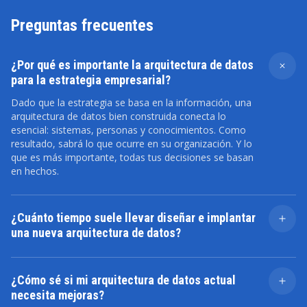
Preguntas frecuentes
¿Por qué es importante la arquitectura de datos
para la estrategia empresarial?
Dado que la estrategia se basa en la información, una
arquitectura de datos bien construida conecta lo
esencial: sistemas, personas y conocimientos. Como
resultado, sabrá lo que ocurre en su organización. Y lo
que es más importante, todas tus decisiones se basan
en hechos.
¿Cuánto tiempo suele llevar diseñar e implantar
una nueva arquitectura de datos?
Hay muchos factores que pueden influir en la duración
del proyecto. Los más importantes son el entorno y los
¿Cómo sé si mi arquitectura de datos actual
objetivos. Los entornos más pequeños tardan unos
necesita mejoras?
meses. Las transformaciones empresariales pueden