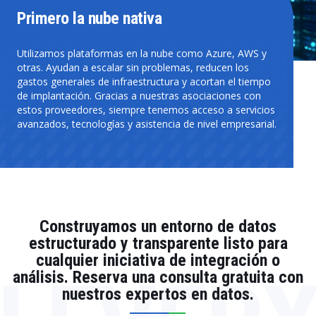
Primero la nube nativa
Utilizamos plataformas en la nube como Azure, AWS y
otras. Ayudan a escalar sin problemas, reducen los
gastos generales de infraestructura y acortan el tiempo
de implantación. Gracias a nuestras asociaciones con
estos proveedores, siempre tenemos acceso a servicios
avanzados, tecnologías y asistencia de nivel empresarial.
Construyamos un entorno de datos
estructurado y transparente listo para
cualquier iniciativa de integración o
análisis. Reserva una consulta gratuita con
nuestros expertos en datos.