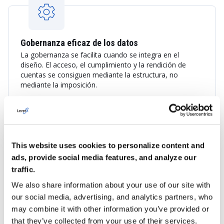
Gobernanza eficaz de los datos
La gobernanza se facilita cuando se integra en el
diseño. El acceso, el cumplimiento y la rendición de
cuentas se consiguen mediante la estructura, no
mediante la imposición.
This website uses cookies to personalize content and
ads, provide social media features, and analyze our
traffic.
Control proactivo de la calidad de los datos
La calidad no debe comprobarse una vez, sino
We also share information about your use of our site with
constantemente. Los controles automatizados detectan
our social media, advertising, and analytics partners, who
los problemas antes de que distorsionen los resultados.
may combine it with other information you’ve provided or
that they’ve collected from your use of their services.