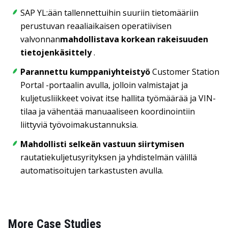
SAP YL:ään tallennettuihin suuriin tietomääriin
perustuvan reaaliaikaisen operatiivisen
valvonnan
mahdollistava korkean rakeisuuden
tietojenkäsittely
.
Parannettu kumppaniyhteistyö
Customer Station
Portal -portaalin avulla, jolloin valmistajat ja
kuljetusliikkeet voivat itse hallita työmäärää ja VIN-
tilaa ja vähentää manuaaliseen koordinointiin
liittyviä työvoimakustannuksia.
Mahdollisti selkeän vastuun siirtymisen
rautatiekuljetusyrityksen ja yhdistelmän välillä
automatisoitujen tarkastusten avulla
.
More Case Studies