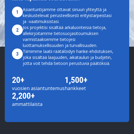
Asiantuntijamme ottavat sinuun yhteyttä ja
1
keskustelevat perusteellisesti erityistarpeistasi
ja -vaatimuksistasi.
Jos projektisi sisältää arkaluonteisia tietoja,
2
allekirjoitamme tietosuojasitoumuksen
varmistaaksemme tietojesi
luottamuksellisuuden ja turvallisuuden.
Tiimimme laatii räätälöidyn hanke-ehdotuksen,
3
joka sisältää laajuuden, aikataulun ja budjetin,
jotta voit tehdä tietoon perustuvia päätöksiä.
20+
1,500+
vuosien asiantuntemus
hankkeet
2,200+
ammattilaista