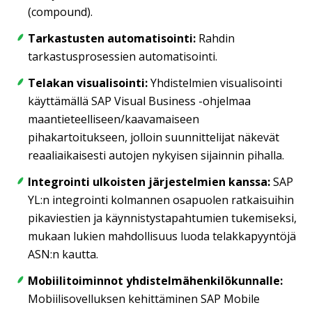
(compound).
Tarkastusten automatisointi:
Rahdin
tarkastusprosessien automatisointi.
Telakan visualisointi:
Yhdistelmien visualisointi
käyttämällä SAP Visual Business -ohjelmaa
maantieteelliseen/kaavamaiseen
pihakartoitukseen, jolloin suunnittelijat näkevät
reaaliaikaisesti autojen nykyisen sijainnin pihalla.
Integrointi ulkoisten järjestelmien kanssa:
SAP
YL:n integrointi kolmannen osapuolen ratkaisuihin
pikaviestien ja käynnistystapahtumien tukemiseksi,
mukaan lukien mahdollisuus luoda telakkapyyntöjä
ASN:n kautta.
Mobiilitoiminnot yhdistelmähenkilökunnalle:
Mobiilisovelluksen kehittäminen SAP Mobile