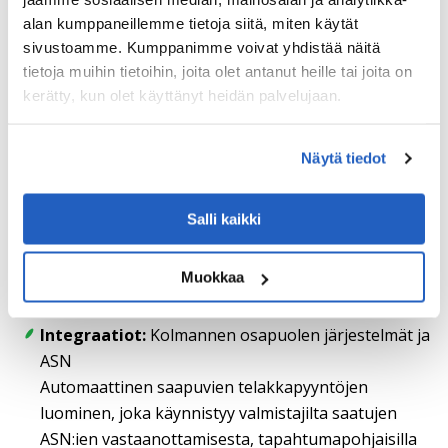
Telakan hallinta:
SAP Yard Logistics (SAP YL)
alan kumppaneillemme tietoja siitä, miten käytät
SAP YL tukee telakan toteutusta, suunnittelua,
sivustoamme. Kumppanimme voivat yhdistää näitä
raportointia, analytiikkaa ja asiakirjojen seurantaa
tietoja muihin tietoihin, joita olet antanut heille tai joita on
telakan toiminnoissa.
kerätty, kun olet käyttänyt heidän palvelujaan.
Visualisointi:
SAP Visual Business
Sitä käytetään yhdistelmien visualisointiin ja autojen
Näytä tiedot
nykyisen sijainnin näyttämiseen.
Mobiilin käyttöönotto:
SAP Mobile Platform
Salli kaikki
Käytetään kehitettäessä käsikonsolin
mobiilisovellusta yhdistelmähenkilökunnalle offline-
Muokkaa
ominaisuuksilla.
Integraatiot:
Kolmannen osapuolen järjestelmät ja
ASN
Automaattinen saapuvien telakkapyyntöjen
luominen, joka käynnistyy valmistajilta saatujen
ASN:ien vastaanottamisesta, tapahtumapohjaisilla