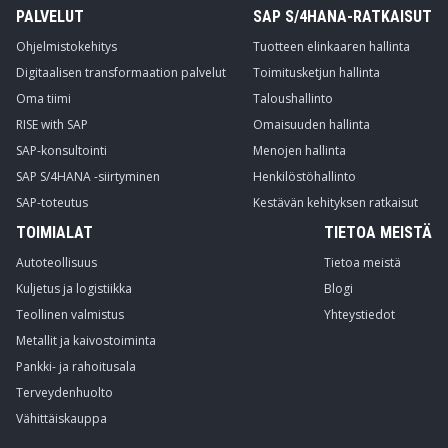
PALVELUT
SAP S/4HANA-RATKAISUT
Ohjelmistokehitys
Tuotteen elinkaaren hallinta
Digitaalisen transformaation palvelut
Toimitusketjun hallinta
Oma tiimi
Taloushallinto
RISE with SAP
Omaisuuden hallinta
SAP-konsultointi
Menojen hallinta
SAP S/4HANA -siirtyminen
Henkilöstöhallinto
SAP-toteutus
Kestävän kehityksen ratkaisut
TOIMIALAT
TIETOA MEISTÄ
Autoteollisuus
Tietoa meistä
Kuljetus ja logistiikka
Blogi
Teollinen valmistus
Yhteystiedot
Metallit ja kaivostoiminta
Pankki- ja rahoitusala
Terveydenhuolto
Vähittäiskauppa