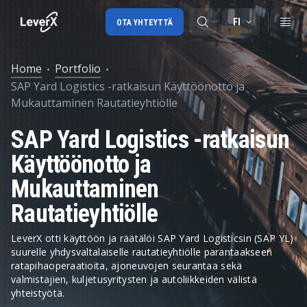
FI
OTA YHTEYTTÄ
Home
Portfolio
SAP Yard Logistics -ratkaisun Käyttöönotto ja
SAP-tuki
Mukauttaminen Rautatieyhtiölle
SAP-konsultointi
SAP Yard Logistics -ratkaisun
SAP Ariba
Käyttöönotto ja
SAP EWM
Mukauttaminen
Rautatieyhtiölle
LeverX otti käyttöön ja räätälöi SAP Yard Logisticsin (SAP YL)
suurelle yhdysvaltalaiselle rautatieyhtiölle parantaakseen
ratapihaoperaatioita, ajoneuvojen seurantaa sekä
valmistajien, kuljetusyritysten ja autoliikkeiden välistä
yhteistyötä.