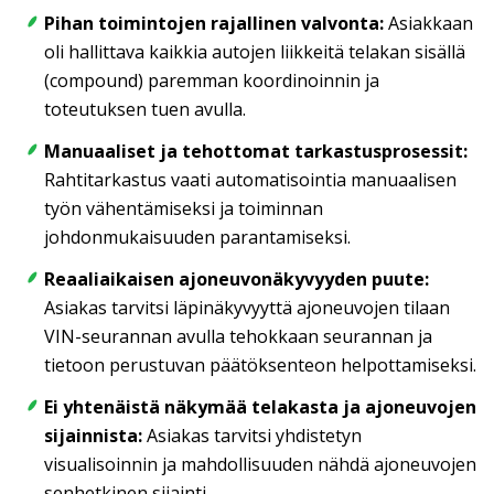
Pihan toimintojen rajallinen valvonta:
Asiakkaan
oli hallittava kaikkia autojen liikkeitä telakan sisällä
(compound) paremman koordinoinnin ja
toteutuksen tuen avulla.
Manuaaliset ja tehottomat tarkastusprosessit:
Rahtitarkastus vaati automatisointia manuaalisen
työn vähentämiseksi ja toiminnan
johdonmukaisuuden parantamiseksi.
Reaaliaikaisen ajoneuvonäkyvyyden puute:
Asiakas tarvitsi läpinäkyvyyttä ajoneuvojen tilaan
VIN-seurannan avulla tehokkaan seurannan ja
tietoon perustuvan päätöksenteon helpottamiseksi.
Ei yhtenäistä näkymää telakasta ja ajoneuvojen
sijainnista:
Asiakas tarvitsi yhdistetyn
visualisoinnin ja mahdollisuuden nähdä ajoneuvojen
senhetkinen sijainti.