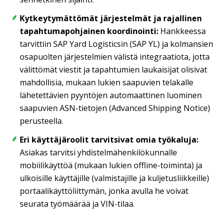
Kytkeytymättömät järjestelmät ja rajallinen
tapahtumapohjainen koordinointi:
Hankkeessa
tarvittiin SAP Yard Logisticsin (SAP YL) ja kolmansien
osapuolten järjestelmien välistä integraatiota, jotta
välittömät viestit ja tapahtumien laukaisijat olisivat
mahdollisia, mukaan lukien saapuvien telakalle
lähetettävien pyyntöjen automaattinen luominen
saapuvien ASN-tietojen (Advanced Shipping Notice)
perusteella.
Eri käyttäjäroolit tarvitsivat omia työkaluja:
Asiakas tarvitsi yhdistelmähenkilökunnalle
mobiilikäyttöä (mukaan lukien offline-toiminta) ja
ulkoisille käyttäjille (valmistajille ja kuljetusliikkeille)
portaalikäyttöliittymän, jonka avulla he voivat
seurata työmäärää ja VIN-tilaa.