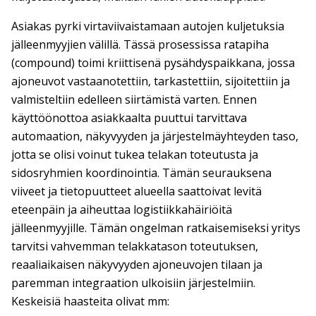
Asiakas pyrki virtaviivaistamaan autojen kuljetuksia
jälleenmyyjien välillä. Tässä prosessissa ratapiha
(compound) toimi kriittisenä pysähdyspaikkana, jossa
ajoneuvot vastaanotettiin, tarkastettiin, sijoitettiin ja
valmisteltiin edelleen siirtämistä varten. Ennen
käyttöönottoa asiakkaalta puuttui tarvittava
automaation, näkyvyyden ja järjestelmäyhteyden taso,
jotta se olisi voinut tukea telakan toteutusta ja
sidosryhmien koordinointia. Tämän seurauksena
viiveet ja tietopuutteet alueella saattoivat levitä
eteenpäin ja aiheuttaa logistiikkahäiriöitä
jälleenmyyjille. Tämän ongelman ratkaisemiseksi yritys
tarvitsi vahvemman telakkatason toteutuksen,
reaaliaikaisen näkyvyyden ajoneuvojen tilaan ja
paremman integraation ulkoisiin järjestelmiin.
Keskeisiä haasteita olivat mm: