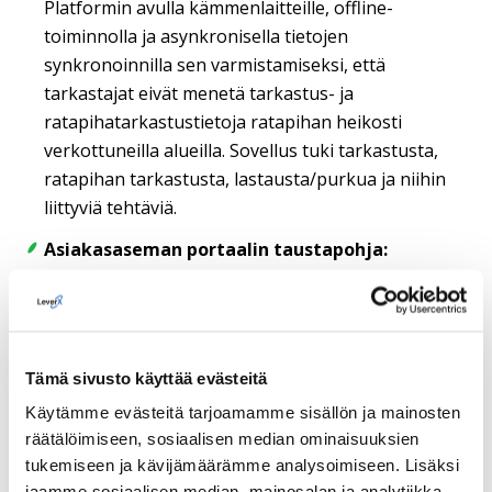
Platformin avulla kämmenlaitteille, offline-
toiminnolla ja asynkronisella tietojen
synkronoinnilla sen varmistamiseksi, että
tarkastajat eivät menetä tarkastus- ja
ratapihatarkastustietoja ratapihan heikosti
verkottuneilla alueilla. Sovellus tuki tarkastusta,
ratapihan tarkastusta, lastausta/purkua ja niihin
liittyviä tehtäviä.
Asiakasaseman portaalin taustapohja:
Kehitettiin taustapohja asiakasasemaportaalille,
jonka avulla valmistajat ja kuljetusliikkeet voivat
seurata työmäärää, seurata VIN-tilaa ja tarkastella
asiaankuuluvia tietoja.
Tämä sivusto käyttää evästeitä
Käytämme evästeitä tarjoamamme sisällön ja mainosten
räätälöimiseen, sosiaalisen median ominaisuuksien
Teknologiapino
tukemiseen ja kävijämäärämme analysoimiseen. Lisäksi
jaamme sosiaalisen median, mainosalan ja analytiikka-