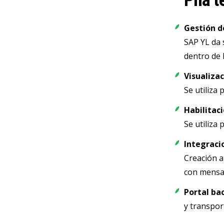
Pila 
Gestión d
SAP YL da 
dentro de 
Visualiza
Se utiliza
Habilitac
Se utiliza 
Integraci
Creación a
con mensaj
Portal ba
y transpor