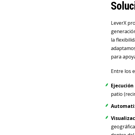
Soluc
LeverX pro
generación
la flexibi
adaptamos a
para apoyar
Entre los 
Ejecución
patio (reci
Automatiz
Visualizac
geográfica