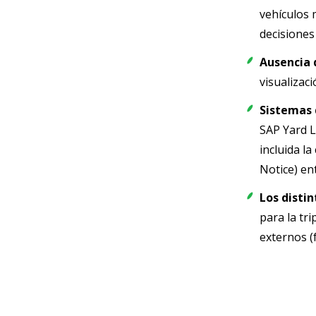
vehículos 
decisiones
Ausencia d
visualizac
Sistemas 
SAP Yard L
incluida l
Notice) en
Los disti
para la tr
externos (