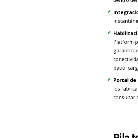
dentro del
Integraci
instantáne
Habilitaci
Platform p
garantizar
conectivid
patio, car
Portal de 
los fabric
consultar 