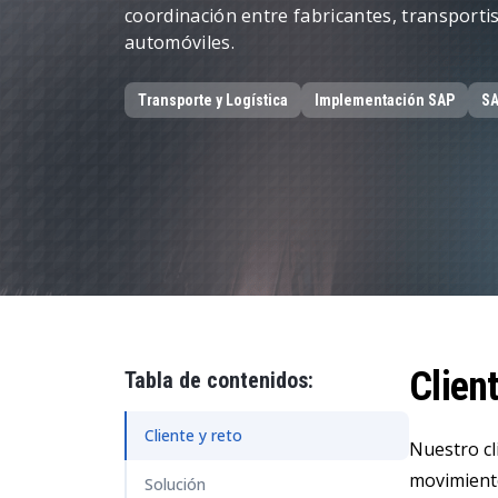
Datos y analítica
coordinación entre fabricantes, transporti
automóviles.
Gestión de la sostenibilidad
Transporte y Logística
Implementación SAP
SA
Client
Tabla de contenidos:
Cliente y reto
Nuestro cl
movimiento
Solución