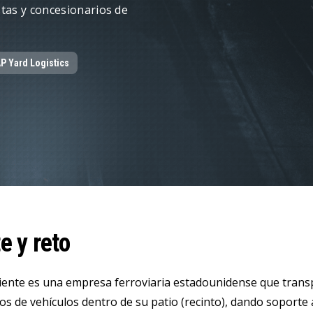
Servicios Fiori de LeverX
Venta de licencias SAP
Ofrezca expe
stas y concesionarios de
INTELIGENCIA ARTIFICIAL (IA)
SAP Integ
Servicios de IA de SAP
TODOS LOS SERVICIOS SAP
SAP AI Core & AI Launchpad
P Yard Logistics
e y reto
iente es una empresa ferroviaria estadounidense que trans
s de vehículos dentro de su patio (recinto), dando soporte 