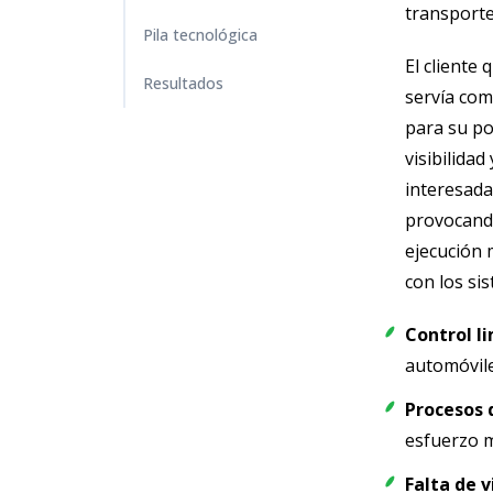
transporte
Pila tecnológica
El cliente 
Resultados
servía com
para su po
visibilidad
interesada
provocando
ejecución m
con los si
Control l
automóvile
Procesos 
esfuerzo m
Falta de v