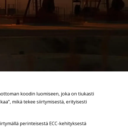
hottoman koodin luomiseen, joka on tiukasti
aa", mikä tekee siirtymisestä, erityisesti
rtymällä perinteisestä ECC-kehityksestä