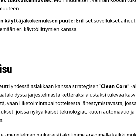
ät tukikustannukset:
Monimutkaisen, vanhan koodin tukemi
omuuteen.
en käyttäjäkokemuksen puute:
Erilliset sovellukset aiheut
emään eri käyttöliittymien kanssa.
isu
eutti yhdessä asiakkaan kanssa strategisen
"Clean Core
" -
räätälöidystä järjestelmästä ketteräksi alustaksi tulevaa kasv
stä, vaan liiketoimintapainotteisesta lähestymistavasta, jos
ukset, joissa nykyaikaiset teknologiat, kuten automaatio ja te
a.
te -menetelmän mukaisesti aloitimme arvioimalla kaikki muka