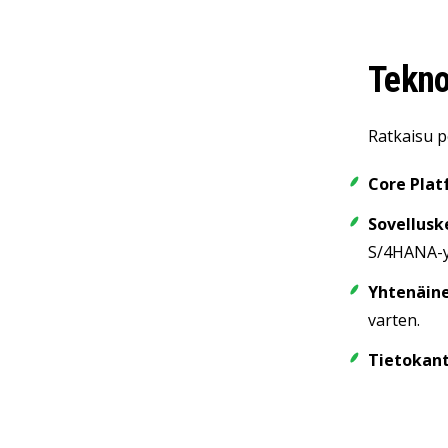
Tekno
Ratkaisu p
Core Plat
Sovelluske
S/4HANA-y
Yhtenäine
varten.
Tietokant