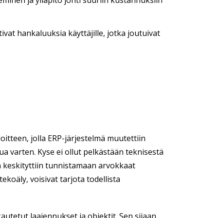
nen ja ylläpito johti suuriin kustannuksiin
tivat hankaluuksia käyttäjille, jotka joutuivat
aloitteen, jolla ERP-järjestelmä muutettiin
ua varten. Kyse ei ollut pelkästään teknisestä
sa keskityttiin tunnistamaan arvokkaat
koäly, voisivat tarjota todellista
utetut laajennukset ja objektit. Sen sijaan,