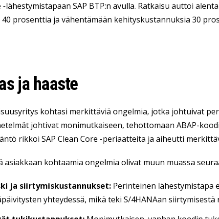
 -lähestymistapaan SAP BTP:n avulla. Ratkaisu auttoi ale
 40 prosenttia ja vähentämään kehityskustannuksia 30 pros
as ja haaste
lisuusyritys kohtasi merkittäviä ongelmia, jotka johtuivat pe
elmät johtivat monimutkaiseen, tehottomaan ABAP-koodiin,
ntö rikkoi SAP Clean Core -periaatteita ja aiheutti merkittä
ä asiakkaan kohtaamia ongelmia olivat muun muassa seura
ski ja siirtymiskustannukset:
Perinteinen lähestymistapa ed
päivitysten yhteydessä, mikä teki S/4HANAan siirtymisestä risk