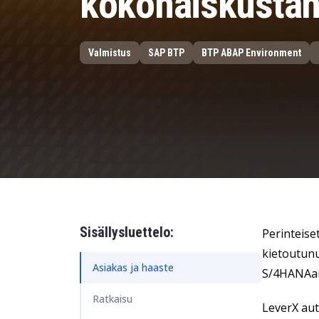
kokonaiskusta
Henkilöstöhallinto
Data ja analytiikka
Valmistus
SAP BTP
BTP ABAP Environment
Kestävän kehityksen ratkaisut
Turvallisuus ja identiteetinhallinta
Sisällysluettelo:
Perinteise
kietoutunu
Asiakas ja haaste
S/4HANAan, 
Ratkaisu
LeverX aut