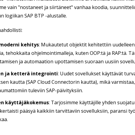
mme vain "nostaneet ja siirtäneet" vanhaa koodia, suunnittel
 logiikan SAP BTP -alustalle.
ahdollisti:
 moderni kehitys
: Mukautetut objektit kehitettiin uudelle
ia, tehokkaita ohjelmointimalleja, kuten OOP:tä ja RAP:tä. T
istamisen ja automaation upottamisen suoraan uusiin sovellu
n ja ketterä integrointi
: Uudet sovellukset käyttävät turva
sen kautta (SAP Cloud Connectorin kautta), mikä varmistaa,
aumattomiin tuleviin SAP-päivityksiin.
en käyttäjäkokemus
: Tarjosimme käyttäjille yhden suoja
kertaisti pääsyä kaikkiin tarvittaviin sovelluksiin, paransi 
kaa.