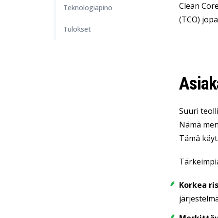
Clean Core
Teknologiapino
(TCO) jopa
Tulokset
Asiak
Suuri teol
Nämä menet
Tämä käytä
Tärkeimpi
Korkea ri
järjestelmä