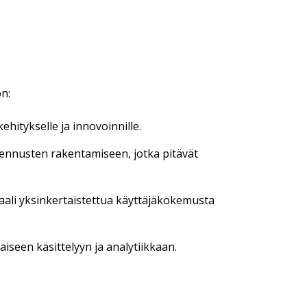
n:
ehitykselle ja innovoinnille.
ennusten rakentamiseen, jotka pitävät
ali yksinkertaistettua käyttäjäkokemusta
iseen käsittelyyn ja analytiikkaan
.