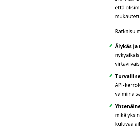
että olisi
mukautetun
Ratkaisu m
Älykäs ja
nykyaikais
virtaviiva
Turvalline
API-kerrok
valmiina s
Yhtenäin
mikä yksin
kuluvaa ai