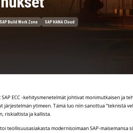
nnukset
LeverX:n Fiori-palvelut
TEKOÄLY
SAP AI Services
SAP Build Work Zone
SAP HANA Cloud
SAP AI Core & AI Launchpad
t SAP ECC -kehitysmenetelmät johtivat monimutkaisen ja te
t järjestelmän ytimeen. Tämä luo niin sanottua "teknistä velk
riskialtista ja kallista.
toi teollisuusasiakasta modernisoimaan SAP-maisemansa sii