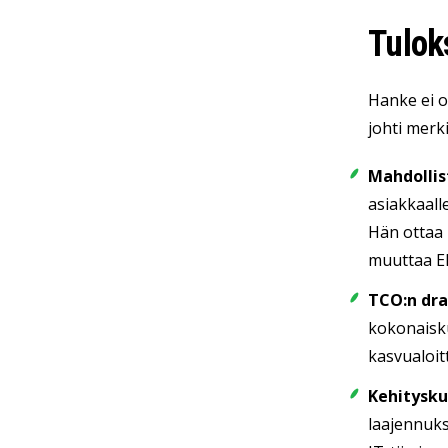
Tulok
Hanke ei o
johti merki
Mahdollis
asiakkaall
Hän ottaa 
muuttaa E
TCO:n dr
kokonaisku
kasvualoitt
Kehitysk
laajennuks