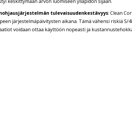
ystyi keskittymään arvon luomiseen ylläpidon sijaan.
nohjausjärjestelmän tulevaisuudenkestävyys
: Clean Co
peen järjestelmäpäivitysten aikana. Tämä vähensi riskiä S/4
atiot voidaan ottaa käyttöön nopeasti ja kustannustehokka