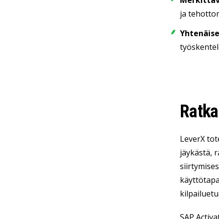
Merkittäv
ja tehott
Yhtenäis
työskentel
Ratka
LeverX tot
jäykästä, 
siirtymise
käyttötapa
kilpailuetu
SAP Activa