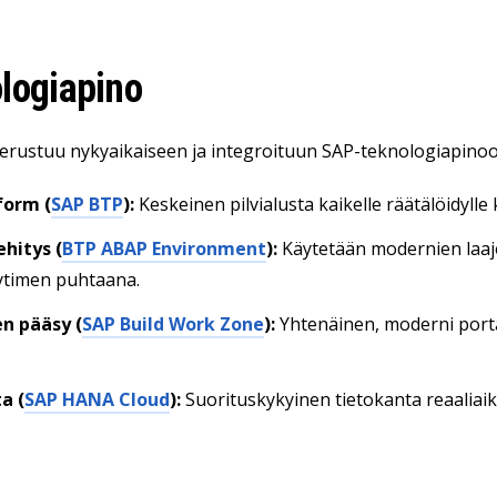
logiapino
erustuu nykyaikaiseen ja integroituun SAP-teknologiapinoo
form (
SAP BTP
):
Keskeinen pilvialusta kaikelle räätälöidylle k
hitys (
BTP ABAP Environment
):
Käytetään modernien laaj
timen puhtaana.
n pääsy (
SAP Build Work Zone
):
Yhtenäinen, moderni porta
a (
SAP HANA Cloud
):
Suorituskykyinen tietokanta reaaliaika