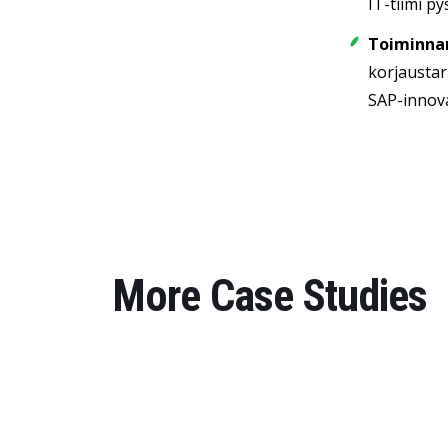
IT-tiimi p
Toiminna
korjaustar
SAP-innova
More Case Studies