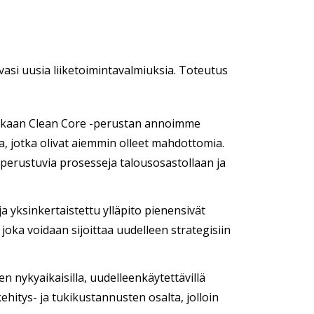
vasi uusia liiketoimintavalmiuksia. Toteutus
akaan Clean Core -perustan annoimme
, jotka olivat aiemmin olleet mahdottomia.
 perustuvia prosesseja talousosastollaan ja
 yksinkertaistettu ylläpito pienensivät
joka voidaan sijoittaa uudelleen strategisiin
 nykyaikaisilla, uudelleenkäytettävillä
hitys- ja tukikustannusten osalta, jolloin