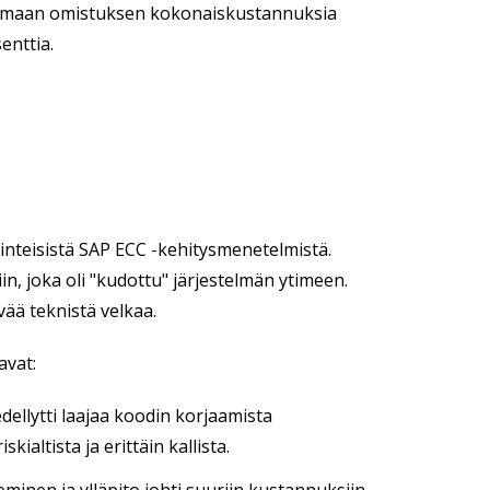
ntamaan omistuksen kokonaiskustannuksia
enttia.
rinteisistä SAP ECC -kehitysmenetelmistä.
 joka oli "kudottu" järjestelmän ytimeen.
vää teknistä velkaa.
avat:
ellytti laajaa koodin korjaamista
ialtista ja erittäin kallista.