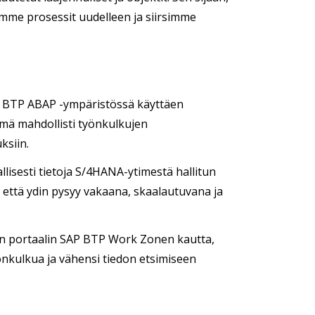
imme prosessit uudelleen ja siirsimme
en BTP ABAP -ympäristössä käyttäen
ämä mahdollisti työnkulkujen
ksiin.
llisesti tietoja S/4HANA-ytimestä hallitun
 että ydin pysyy vakaana, skaalautuvana ja
tun portaalin SAP BTP Work Zonen kautta,
työnkulkua ja vähensi tiedon etsimiseen