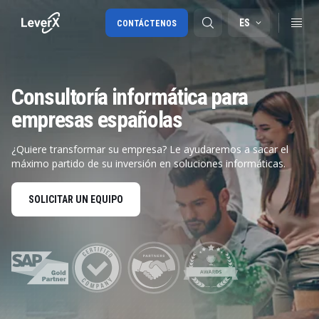
ES
CONTÁCTENOS
Consultoría informática para
Migración a SAP S/4HANA
empresas españolas
RISE with SAP
¿Quiere transformar su empresa? Le ayudaremos a sacar el
SAP Ariba
máximo partido de su inversión en soluciones informáticas.
Cadena de Suministro Digital
SOLICITAR UN EQUIPO