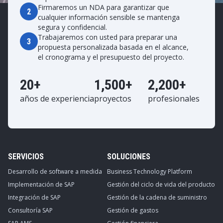
Firmaremos un NDA para garantizar que
2
cualquier información sensible se mantenga
segura y confidencial.
Trabajaremos con usted para preparar una
3
propuesta personalizada basada en el alcance,
el cronograma y el presupuesto del proyecto.
20+
1,500+
2,200+
años de experiencia
proyectos
profesionales
SERVICIOS
SOLUCIONES
Desarrollo de software a medida
Business Technology Platform
Implementación de SAP
Gestión del ciclo de vida del producto
Integración de SAP
Gestión de la cadena de suministro
Consultoría SAP
Gestión de gastos