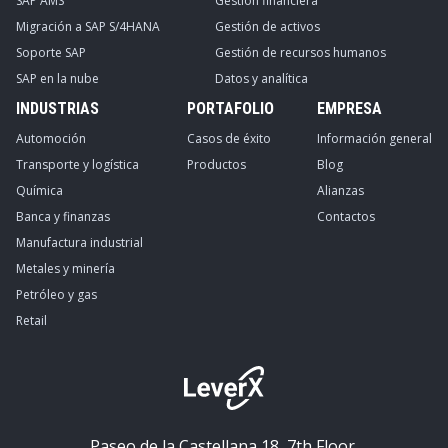
SAP AMS
Gestión financiera
Migración a SAP S/4HANA
Gestión de activos
Soporte SAP
Gestión de recursos humanos
SAP en la nube
Datos y analítica
INDUSTRIAS
PORTAFOLIO
EMPRESA
Automoción
Casos de éxito
Información general
Transporte y logística
Productos
Blog
Química
Alianzas
Banca y finanzas
Contactos
Manufactura industrial
Metales y minería
Petróleo y gas
Retail
Paseo de la Castellana 18, 7th Floor,