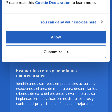
Please read this
Cookie
Declaration
to learn more.
Para identificar los requisitos de la empresa, fijar
objetivos claros, plazos y criterios de éxito del
proyecto, nuestros consultores crean una estrategia
de adopción. Permite al contratista estar seguro de
You can deny your cookies here
que cada etapa del proyecto se ejecuta
correctamente, sin tomar atajos ni comprometer la
calidad.
Allow
Customize
paso #2
Evaluar los retos y beneficios
empresariales
Identificamos sus retos empresariales actuales y
esbozamos el área de mejora para desarrollar los
criterios de éxito del proyecto y evaluarlo tras su
implantación. La evaluación mostrará los pros y los
contras del proyecto que aún deben mejorarse.