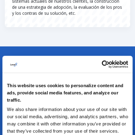
sistemas actuales de nuestros clientes, la construcción
de una estrategia de adopción, la evaluación de los pros
y los contras de su solución, etc.
SU VIAJE HACIA LA IMPLANTACIÓN DE
SOLUCIONES INFORMÁTICAS CON
This website uses cookies to personalize content and
NUESTROS SERVICIOS DE CONSULTORÍA
ads, provide social media features, and analyze our
traffic.
paso nº 1
We also share information about your use of our site with
our social media, advertising, and analytics partners, who
may combine it with other information you’ve provided or
Creación de una estrategia de
implantación y adopción
that they’ve collected from your use of their services.