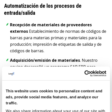
Automatización de los procesos de
entrada/salida
Recepción de materiales de proveedores
externos
Establecimiento de normas de códigos de
barras para materias primas y materiales para la
producción; impresión de etiquetas de salida y de
códigos de barras.
Adquisición/emisión de materiales
. Nuestro
equipo desarrolló un programa SAP ERP para
terminales de recogida de datos con el fin de
simplificar la transferencia de materiales del
almacén al departamento de fabricación, y viceversa.
This website uses cookies to personalize content and
Control de calidad de los materiales entrantes
.
ads, provide social media features, and analyze our
Gracias a la funcionalidad desarrollada por LeverX,
traffic.
los especialistas en control de calidad seleccionan
We also share information about your use of our site with