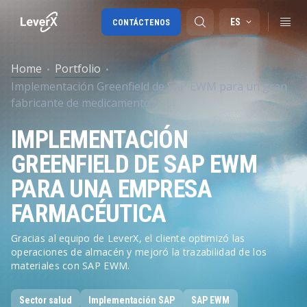
ES
CONTÁCTENOS
Home
Portfolio
Implementación Greenfield de SAP EWM para un gran
Migración a SAP S/4HANA
fabricante de medicamentos
RISE with SAP
IMPLEMENTACIÓN
SAP Ariba
GREENFIELD DE SAP EWM
Cadena de Suministro Digital
PARA UNA EMPRESA
FARMACÉUTICA
Gracias al equipo de LeverX, el cliente optimizó las
operaciones de almacén y mejoró la trazabilidad de los
materiales con SAP EWM.
Sector salud
Implementación SAP
SAP EWM