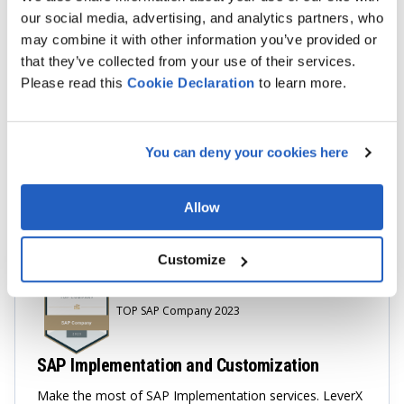
las materias primas necesarias para su examen
our social media, advertising, and analytics partners, who
mediante el SES. Colocación de materiales en stock
may combine it with other information you’ve provided or
Selección automática del algoritmo de colocación
that they’ve collected from your use of their services.
óptimo.
Please read this
Cookie
Declaration
to learn more.
Inventario basado en FIFO y FEFO
. Tratamiento
automático de las mercancías según las estrategias
You can deny your cookies here
de control de inventario FIFO (First In, First Out) y
FEFO (First Expired, First Out).
Allow
Customize
TOP SAP Company 2023
SAP Implementation and Customization
Make the most of SAP Implementation services. LeverX