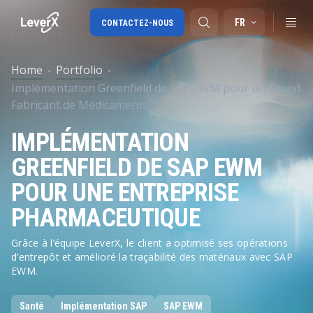
FR
CONTACTEZ-NOUS
Home
Portfolio
Implémentation Greenfield de SAP EWM pour un Grand
SAP S/4HANA migration
Fabricant de Médicaments
SAP Ariba
IMPLÉMENTATION
Digital Supply Chain
GREENFIELD DE SAP EWM
POUR UNE ENTREPRISE
PHARMACEUTIQUE
Grâce à l’équipe LeverX, le client a optimisé ses opérations
d’entrepôt et amélioré la traçabilité des matériaux avec SAP
EWM.
Santé
Implémentation SAP
SAP EWM