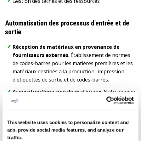
Gestion des tâches et des ressources
Automatisation des processus d'entrée et de
sortie
Réception de matériaux en provenance de
fournisseurs externes
. Établissement de normes
de codes-barres pour les matières premières et les
matériaux destinés à la production ; impression
d'étiquettes de sortie et de codes-barres.
Acquisition/émission de matériaux
. Notre équipe
a développé un programme SAP ERP pour les
terminaux de collecte de données afin de simplifier
le transfert des matériaux de l'entrepôt au
This website uses cookies to personalize content and
département de fabrication, et vice versa.
ads, provide social media features, and analyze our
Contrôle de la qualité des matériaux entrants
.
traffic.