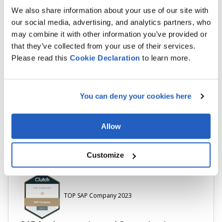
Grâce à la fonctionnalité développée par LeverX, les
We also share information about your use of our site with
spécialistes du contrôle de la qualité sélectionnent
our social media, advertising, and analytics partners, who
les matières premières nécessaires à l'examen à
may combine it with other information you’ve provided or
l'aide du DCT. Placement des matériaux en stock La
that they’ve collected from your use of their services.
sélection automatique de l'algorithme de placement
Please read this
Cookie
Declaration
to learn more.
optimal est disponible.
Inventaire basé sur FIFO et FEFO
. Traitement
You can deny your cookies here
automatique des marchandises selon les stratégies
de contrôle des stocks FIFO (First In, First Out) et
Allow
FEFO (First Expired, First Out).
Customize
TOP SAP Company 2023