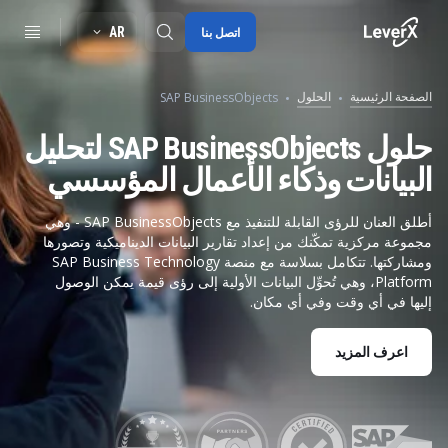
AR
اتصل بنا
الصفحة الرئيسية
الحلول
SAP BusinessObjects
SAP S/4HANA migration
حلول SAP BusinessObjects لتحليل
البيانات وذكاء الأعمال المؤسسي
RISE with SAP
SAP Ariba
أطلق العنان للرؤى القابلة للتنفيذ مع SAP BusinessObjects - وهي
مجموعة مركزية تمكّنك من إعداد تقارير البيانات الديناميكية وتصورها
Digitals supply chain
ومشاركتها. تتكامل بسلاسة مع منصة SAP Business Technology
Platform، وهي تُحوِّل البيانات الأولية إلى رؤى قيمة يمكن الوصول
إليها في أي وقت وفي أي مكان.
اعرف المزيد