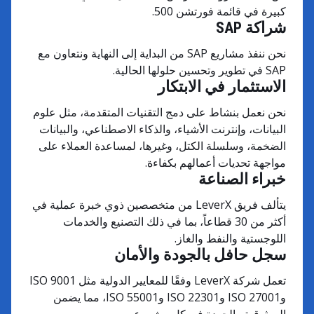
كبيرة في قائمة فورتشن 500.
شراكة SAP
نحن ننفذ مشاريع SAP من البداية إلى النهاية ونتعاون مع
SAP في تطوير وتحسين حلولها الحالية.
الاستثمار في الابتكار
نحن نعمل بنشاط على دمج التقنيات المتقدمة، مثل علوم
البيانات، وإنترنت الأشياء، والذكاء الاصطناعي، والبيانات
الضخمة، وسلسلة الكتل، وغيرها، لمساعدة العملاء على
مواجهة تحديات أعمالهم بكفاءة.
خبراء الصناعة
يتألف فريق LeverX من متخصصين ذوي خبرة عملية في
أكثر من 30 قطاعاً، بما في ذلك التصنيع والخدمات
اللوجستية والنفط والغاز.
سجل حافل بالجودة والأمان
تعمل شركة LeverX وفقًا للمعايير الدولية مثل ISO 9001
وISO 27001 وISO 22301 وISO 55001، مما يضمن