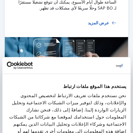
الساعة طوال أيام الأسبوع، يمكنك أن تتوقع تشغيلًا مستقرًا
لـ SAP BO وحلًا سريعًا لأي مشكلات قد تظهر.
عرض المزيد
يستخدم هذا الموقع ملفات ارتباط
إدارة التطبيقات
نحن نستخدم ملفات تعريف الارتباط لتخصيص المحتوى
سنساعدك على تحقيق أقصى استفادة من SAP BO من
خلال تحسين الحل وتحسينه باستمرار، بالإضافة إلى مراقبة
والإعلانات، وذلك لتوفير ميزات الشبكات الاجتماعية وتحليل
أدائه وتكييفه مع احتياجات عملك.
الزيارات الواردة إلينا. إضافةً إلى ذلك، فنحن نشارك
المعلومات حول استخدامك لموقعنا مع شركائنا من الشبكات
عرض المزيد
الاجتماعية وشركاء الإعلانات وتحليل البيانات الذين يمكنهم
إضافة هذه المعلومات إلى معلومات أخرى تقدمها لهم أو