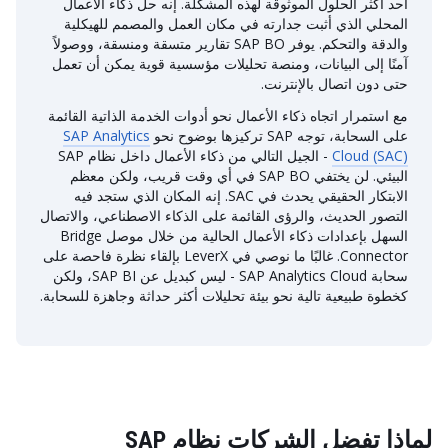
أحد أكثر الحلول الموثوقة لهذه المشكلة. إنه حل ذكاء الأعمال
المحلي الذي أثبت جدارته في مكان العمل والمصمم للهيكلية
والدقة والتحكم. يوفر SAP BO تقارير متسقة ومنسقة، ووصولاً
آمنًا إلى البيانات، ومنصة تحليلات مؤسسية قوية يمكن أن تعمل
حتى دون اتصال بالإنترنت.
مع استمرار اتجاه ذكاء الأعمال نحو أدوات الخدمة الذاتية القائمة
على السحابة، توجه SAP تركيزها بوضوح نحو
SAP Analytics
Cloud (SAC)
- الجيل التالي من ذكاء الأعمال داخل نظام SAP
البيئي. لن يختفي SAP BO في أي وقت قريب، ولكن معظم
الابتكار الحقيقي يحدث في SAC. إنه المكان الذي ستجد فيه
التصور الحديث، والرؤى القائمة على الذكاء الاصطناعي، والاتصال
السهل بإعدادات ذكاء الأعمال الحالية من خلال موصل Bridge
Connector. غالبًا ما نوصي في LeverX بإلقاء نظرة فاحصة على
سحابة SAP Analytics Cloud - ليس كبديل عن SAP BI، ولكن
كخطوة طبيعية تالية نحو بيئة تحليلات أكثر حداثة وجاهزة للسحابة.
لماذا تفضل الشركات نظام SAP