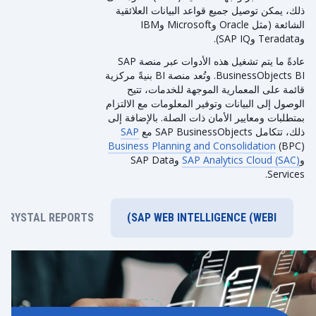
ذلك، يمكن توصيل جميع قواعد البيانات العلائقية
الشائعة (مثل Oracle وMicrosoft وIBM
وTeradata وSAP IQ).
عادةً ما يتم تشغيل هذه الأدوات عبر منصة SAP
BusinessObjects BI. وتُعد منصة BI بنيةً مركزية
قائمة على المعمارية الموجهة للخدمات، تتيح
الوصول إلى البيانات وتوفير المعلومات مع الالتزام
بمتطلبات ومعايير الأمان ذات الصلة. بالإضافة إلى
ذلك، تتكامل SAP BusinessObjects مع
SAP
Business Planning and Consolidation
(BPC)
و
SAP Analytics Cloud (SAC)
وSAP Data
Services.
 CRYSTAL REPORTS
SAP WEB INTELLIGENCE (WEBI)