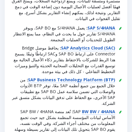
مستمرة ومتسقة للبيانات، ويمنع ازدواجية السجلات، ويمنح الفرق
فهمًا أفضل لعمليات الأعمال اليومية دون إضاعة الوقت في دمج
التقارير. ونتيجة لذلك، يمكنهم إنشاء التقارير بشكل أسرع، مع
تقليل الفجوات في البيانات.
SAP S/4HANA
:
يعمل S/4HANA مع SAP BO، ويوفر
S/4HANA تقارير حول ما يحدث في النظام، مما يمنع الانتظار
الطويل للتحديثات أو العمليات المجمعة.
SAP Analytics Cloud (SAC)
:
يحافظ موصل Bridge
Connector على ارتباط SAP BO وSAC ارتباطًا وثيقًا. يسمح
هذا الربط للشركات بالاحتفاظ بتقارير ذكاء الأعمال الحالية مع
توسيع القدرات مع التحليلات السحابية الحديثة والتنبؤ وميزات
التخطيط التفاعلي - كل ذلك في بيئة موحدة.
SAP Business Technology Platform (BTP)
:
من
خلال الجمع بين جميع أنظمة SAP معًا، توفر BTP الأدوات
والوصلات التي تضمن سلاسة عمل SAP BO مع تطبيقات
SAP الأخرى، مع الحفاظ على تدفق البيانات بشكل متسق عبر
الشركة.
BW BW / 4HANA
SAP
:
تُعد منصة SAP BW / 4HANA
الأساس لبيانات المؤسسة المنظمة بشكل جيد حيث تجمع
المعلومات من مختلف أجزاء الشركة. وفي الوقت نفسه،
يقوم SAP BO بتحويل تلك البيانات إلى تقارير بسيطة وسهلة