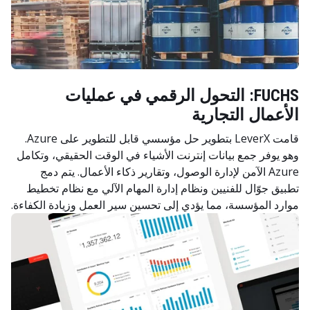
FUCHS: التحول الرقمي في عمليات
الأعمال التجارية
قامت LeverX بتطوير حل مؤسسي قابل للتطوير على Azure.
وهو يوفر جمع بيانات إنترنت الأشياء في الوقت الحقيقي، وتكامل
Azure الآمن لإدارة الوصول، وتقارير ذكاء الأعمال. يتم دمج
تطبيق جوّال للفنيين ونظام إدارة المهام الآلي مع نظام تخطيط
موارد المؤسسة، مما يؤدي إلى تحسين سير العمل وزيادة الكفاءة.