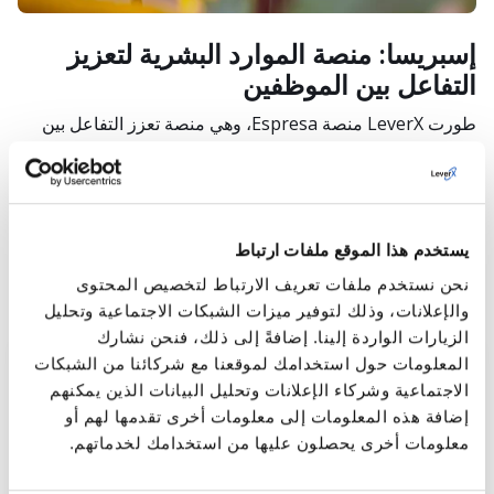
إسبريسا: منصة الموارد البشرية لتعزيز
التفاعل بين الموظفين
طورت LeverX منصة Espresa، وهي منصة تعزز التفاعل بين
الموارد البشرية والموظفين من خلال تبسيط إدارة مختلف مزايا
وبرامج الشركة وطلبها ودفعها. وهي تضم ست وحدات تغطي
الفعاليات والرفاهية والسداد والتحديات والمكافآت ومجموعات
موارد الموظفين.
يستخدم هذا الموقع ملفات ارتباط
نحن نستخدم ملفات تعريف الارتباط لتخصيص المحتوى
والإعلانات، وذلك لتوفير ميزات الشبكات الاجتماعية وتحليل
الزيارات الواردة إلينا. إضافةً إلى ذلك، فنحن نشارك
المعلومات حول استخدامك لموقعنا مع شركائنا من الشبكات
الحلول الاحتكارية
الاجتماعية وشركاء الإعلانات وتحليل البيانات الذين يمكنهم
إضافة هذه المعلومات إلى معلومات أخرى تقدمها لهم أو
قمنا بتطوير مجموعة من المنتجات البرمجية المبتكرة والمملوكة
معلومات أخرى يحصلون عليها من استخدامك لخدماتهم.
لنا. صُممت هذه الحلول، التي صممها خبراؤنا، لأتمتة عملياتك
التجارية الرئيسية وتحسينها، وإدارة البيانات بفعالية، وزيادة كفاءة
عملياتك وعمليات التطوير بشكل كبير. وهذا يتيح لنا تزويدك بحلول