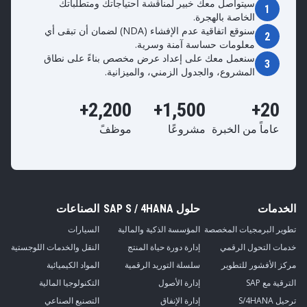
سيتواصل معك خبير لمناقشة احتياجاتك ومتطلباتك
1
الخاصة بالهجرة.
سنوقع اتفاقية عدم الإفشاء (NDA) لضمان أن تبقى أي
2
معلومات حساسة آمنة وسرية.
سنعمل معك على إعداد عرض مخصص بناءً على نطاق
3
المشروع، والجدول الزمني، والميزانية.
2,200+
1,500+
20+
عاماً من الخبرة
مشروعًا
موظفً
الخدمات
حلول SAP S / 4HANA
الصناعات
تطوير البرمجيات المخصصة
المؤسسة الذكية والمالية
السيارات
خدمات التحول الرقمي
إدارة دورة حياة المنتج
النقل والخدمات اللوجستية
مركز الأفشور للتطوير
سلسلة التوريد الرقمية
المواد الكيميائية
الترقية مع SAP
إدارة الأصول
التكنولوجيا المالية
ترحيل S/4HANA
إدارة الإنفاق
التصنيع الصناعي