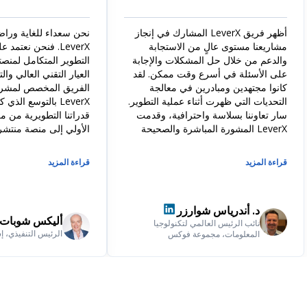
أظهر فريق LeverX المشارك في إنجاز
نحن سعداء للغاية وراض
مشاريعنا مستوى عالٍ من الاستجابة
LeverX. فنحن نعتم
والدعم من خلال حل المشكلات والإجابة
التطوير المتكامل لمنصت
على الأسئلة في أسرع وقت ممكن. لقد
العيار التقني العالي وال
كانوا مجتهدين ومبادرين في معالجة
الفريق المخصص لمشروعن
التحديات التي ظهرت أثناء عملية التطوير.
LeverX بالتوسع الذي
سار تعاوننا بسلاسة واحترافية، وقدمت
قدراتنا التطويرية من م
LeverX المشورة المباشرة والصحيحة
الأولي إلى منصة منتشرة
بسرعة عند الضرورة. نحن نوصي بشدة
تكنولوجيا الموارد البشري
بشركة LeverX كشريك تقني لمشاريع
قراءة المزيد
قراءة المزيد
التطوير الكبيرة والمعقدة التي توفر أيضًا
تعاونًا مستمرًا مع المزود في المشاريع
الجديدة.
د. أندرياس شوارزر
أليكس شوبات
نائب الرئيس العالمي لتكنولوجيا
الرئيس التنفيذي، إ
المعلومات، مجموعة فوكس