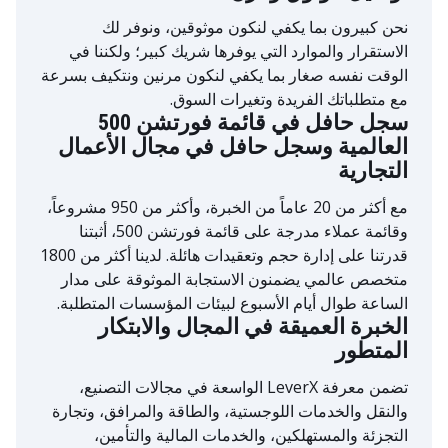
نحن كبيرون بما يكفي لنكون موثوقين، ونوفر لك
الاستقرار والموارد التي يوفرها شريك كبير؛ ولكننا في
الوقت نفسه صغار بما يكفي لنكون مرنين ونتكيف بسرعة
مع متطلباتك الفريدة وتغيرات السوق.
سجل حافل في قائمة فورتشن 500
العالمية وسجل حافل في مجال الأعمال
التجارية
مع أكثر من 20 عاماً من الخبرة، وأكثر من 950 مشروعاً،
وقائمة عملاء مدرجة على قائمة فورتشن 500، أثبتنا
قدرتنا على إدارة حجم وتعقيدات هائلة. لدينا أكثر من 1800
متخصص عالمي يضمنون الاستجابة الموثوقة على مدار
الساعة طوال أيام الأسبوع لبيئات المؤسسات المتطلبة.
الخبرة العميقة في المجال والابتكار
المتطور
تضمن معرفة LeverX الواسعة في مجالات التصنيع،
والنقل والخدمات اللوجستية، والطاقة والمرافق، وتجارة
التجزئة والمستهلكين، والخدمات المالية والتأمين،