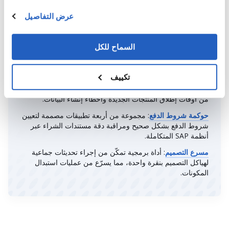
على أعلى مستوى من الجودة والسرعة.
عرض التفاصيل
IPS (حل العمليات المتكاملة)
: وظيفة إضافية فعّالة من SAP
السماح للكل
تسمح لمستخدمي الأعمال بإنشاء وتعديل وتنفيذ تدفقات عمل
متنوعة داخل SAP بسهولة، مما يحسّن تنفيذ المهام والشفافية.
تكييف
BMAX
: أداة أتمتة لعمليات البيانات الرئيسية، خاصةً لإنشاء
وتوسيع قائمة المواد الرئيسية وقوائم المواد في SAP، مما يقلل
من أوقات إطلاق المنتجات الجديدة وأخطاء إنشاء البيانات.
حوكمة شروط الدفع
: مجموعة من أربعة تطبيقات مصممة لتعيين
شروط الدفع بشكل صحيح ومراقبة دقة مستندات الشراء عبر
أنظمة SAP المتكاملة.
مسرع التصميم
: أداة برمجية تمكّن من إجراء تحديثات جماعية
لهياكل التصميم بنقرة واحدة، مما يسرّع من عمليات استبدال
المكونات.