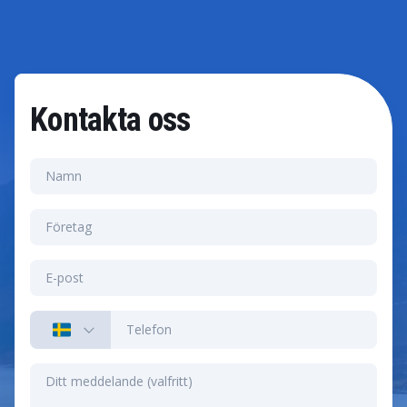
lansering. Vi anpassar lösningen efter just din bransch
så att du får ut maximalt värde av SAP LAM redan från
start.
Kontakta oss