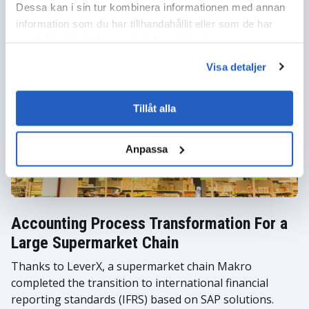
Dessa kan i sin tur kombinera informationen med annan
LeverX helped develop a solution to automate and
information som du har tillhandahållit eller som de har
improve the clinical supplies process and gain better
samlat in när du har använt deras tjänster.
visibility into the status of clinical supplies worldwide.
Visa detaljer
Tillåt alla
Anpassa
Accounting Process Transformation For a
Large Supermarket Chain
Thanks to LeverX, a supermarket chain Makro
completed the transition to international financial
reporting standards (IFRS) based on SAP solutions.