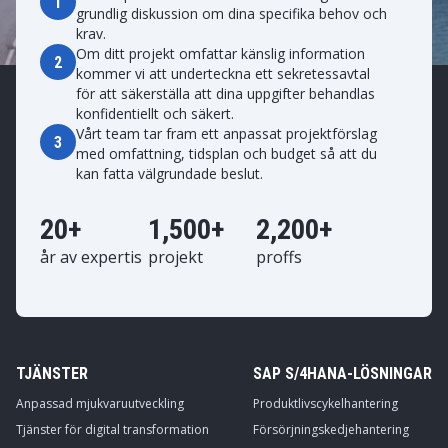
1
grundlig diskussion om dina specifika behov och
krav.
Om ditt projekt omfattar känslig information
2
kommer vi att underteckna ett sekretessavtal
för att säkerställa att dina uppgifter behandlas
konfidentiellt och säkert.
Vårt team tar fram ett anpassat projektförslag
3
med omfattning, tidsplan och budget så att du
kan fatta välgrundade beslut.
20+
1,500+
2,200+
år av expertis
projekt
proffs
TJÄNSTER
SAP S/4HANA-LÖSNINGAR
Anpassad mjukvaruutveckling
Produktlivscykelhantering
Tjänster för digital transformation
Försörjningskedjehantering