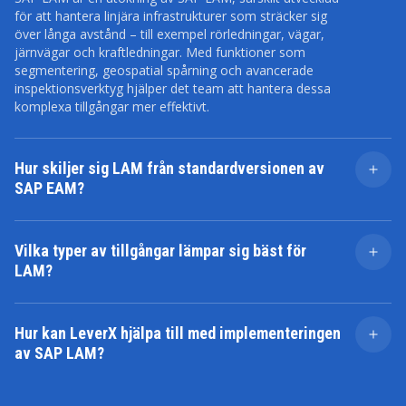
för att hantera linjära infrastrukturer som sträcker sig
över långa avstånd – till exempel rörledningar, vägar,
järnvägar och kraftledningar. Med funktioner som
segmentering, geospatial spårning och avancerade
inspektionsverktyg hjälper det team att hantera dessa
komplexa tillgångar mer effektivt.
Hur skiljer sig LAM från standardversionen av
SAP EAM?
SAP EAM hanterar ett brett spektrum av tillgångar, men
LAM lägger till specifika funktioner anpassade för linjär
Vilka typer av tillgångar lämpar sig bäst för
infrastruktur. Det stöder bland annat linjär
LAM?
referenshantering, GIS-integration och planering
baserad på tillgångssegment.
SAP LAM passar bäst för tillgångar som har en linjär
karaktär – som rörledningar, motorvägar, järnvägar
Hur kan LeverX hjälpa till med implementeringen
och elledningar.
av SAP LAM?
LeverX erbjuder en helhetslösning: från implementering
och GIS-integration till utbildning och support efter