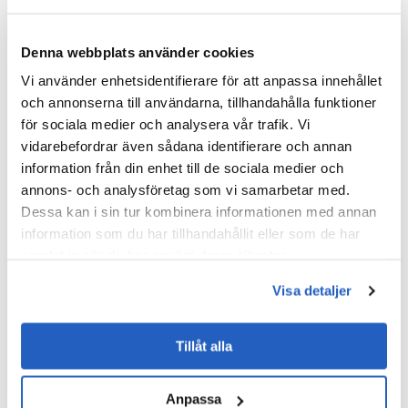
Express.js
NestJS
Denna webbplats använder cookies
API KÖRTID
Vi använder enhetsidentifierare för att anpassa innehållet
och annonserna till användarna, tillhandahålla funktioner
för sociala medier och analysera vår trafik. Vi
Node.js
vidarebefordrar även sådana identifierare och annan
DATABASER
information från din enhet till de sociala medier och
annons- och analysföretag som vi samarbetar med.
MySQL
Dessa kan i sin tur kombinera informationen med annan
information som du har tillhandahållit eller som de har
CACHE I MINNET
samlat in när du har använt deras tjänster.
Visa detaljer
Redis
ORM
Tillåt alla
Sequelize
Anpassa