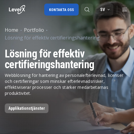
SV
KONTAKTA OSS
Home
Portfolio
Lösning för effektiv certifieringshantering
SAP-konsulttjänster
Lösning för effektiv
SAP Ariba
certifieringshantering
SAP EWM
Webblösning för hantering av personalefterlevnad, licenser
och certifieringar som minskar efterlevnadsrisker,
effektiviserar processer och stärker medarbetarnas
produktivitet.
Applikationstjänster