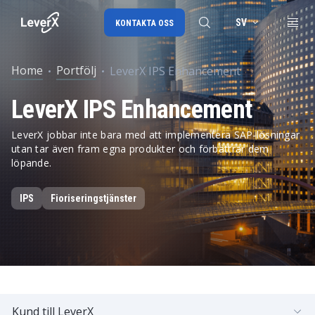
SV
KONTAKTA OSS
Home
Portfölj
LeverX IPS Enhancement
SAP-konsulttjänster
LeverX IPS Enhancement
SAP Ariba
LeverX jobbar inte bara med att implementera SAP-lösningar
SAP EWM
utan tar även fram egna produkter och förbättrar dem
löpande.
IPS
Fioriseringstjänster
Kund till LeverX