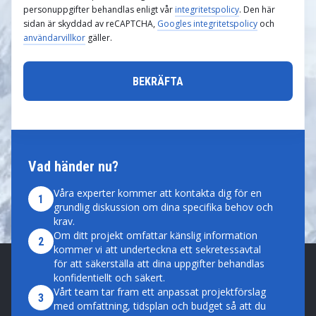
personuppgifter behandlas enligt vår
integritetspolicy
. Den här
sidan är skyddad av reCAPTCHA,
Googles integritetspolicy
och
användarvillkor
gäller.
Vad händer nu?
Våra experter kommer att kontakta dig för en
1
grundlig diskussion om dina specifika behov och
krav.
Om ditt projekt omfattar känslig information
2
kommer vi att underteckna ett sekretessavtal
för att säkerställa att dina uppgifter behandlas
konfidentiellt och säkert.
Vårt team tar fram ett anpassat projektförslag
3
med omfattning, tidsplan och budget så att du