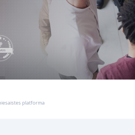
INTEGRĀC
LeverX's Fiori Services
MĀKSLĪGAIS INTELEKTS
SAP Integ
SAP AI Services
SAP AI Core & AI Launchpad
piesaistes platforma