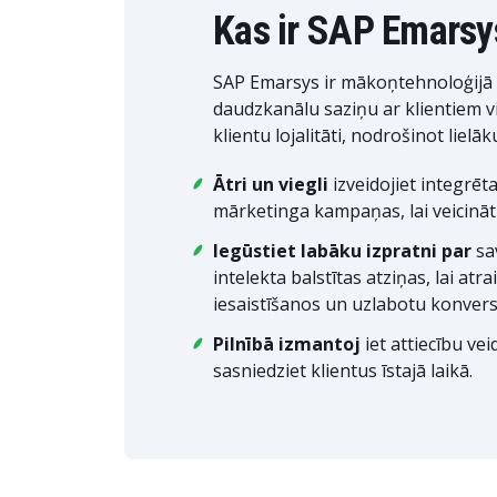
Kas ir SAP Emarsy
SAP Emarsys ir mākoņtehnoloģijā 
daudzkanālu saziņu ar klientiem vi
klientu lojalitāti, nodrošinot lielā
Ātri un viegli
izveidojiet integrēt
mārketinga kampaņas, lai veicināt
Iegūstiet labāku izpratni par
sa
intelekta balstītas atziņas, lai atra
iesaistīšanos un uzlabotu konversi
Pilnībā izmantoj
iet attiecību ve
sasniedziet klientus īstajā laikā.