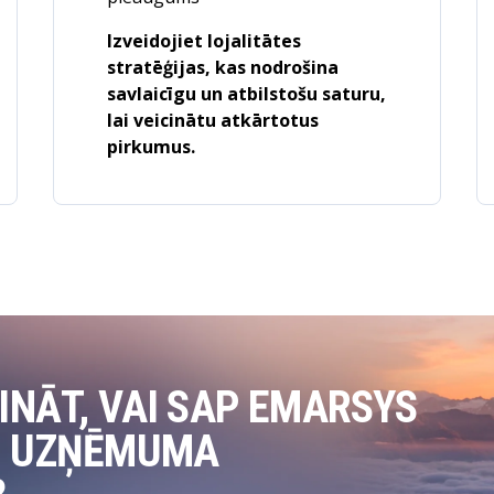
Izveidojiet lojalitātes
stratēģijas, kas nodrošina
savlaicīgu un atbilstošu saturu,
lai veicinātu atkārtotus
pirkumus.
INĀT, VAI SAP EMARSYS
U UZŅĒMUMA