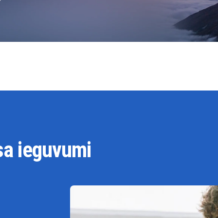
?
sa ieguvumi