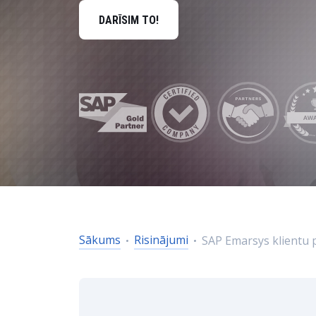
Dati un analītika
DARĪSIM TO!
Ilgtspējas risinājumi
Sākums
Risinājumi
SAP Emarsys klientu 