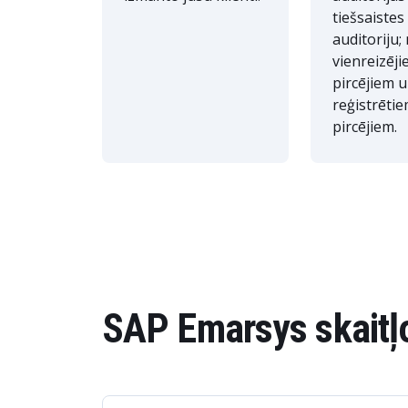
tiešsaistes
auditoriju;
vienreizēj
pircējiem u
reģistrēti
pircējiem.
SAP Emarsys skaitļ