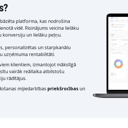
s?
bāzēta platforma, kas nodrošina
enotā vidē. Risinājums veicina lielāku
ku konversiju un lielāku peļņu.
as, personalizētas un starpkanālu
u uzņēmuma rentabilitāti.
viem klientiem, izmantojot mākslīgā
isītu vairāk reāllaika atbilstošu
ju rādītājus.
idošanas mijiedarbības
priekšrocības
un