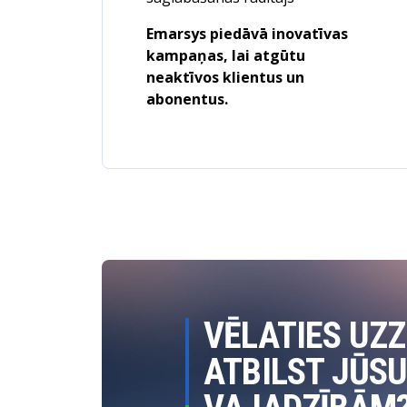
Emarsys piedāvā inovatīvas
kampaņas, lai atgūtu
neaktīvos klientus un
abonentus.
VĒLATIES UZZ
ATBILST JŪS