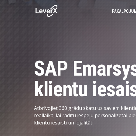
PAKALPOJU
SAP PAKALPOJUMI
BUSINESS TECHNOLOGY PLATFORM
VEIKSMES STĀSTI
SAP MĀKONĪ
SAP S/4HANA RISINĀJUMI
PRODUKTI
SAP Emarsys 
Produkta dzīves cikla pārvaldība
INŽENIERIJAS PAKALPOJUMI
Piegādes ķēdes pārvaldība
klientu iesais
MĀKSLĪGAIS INTELEKTS (MI)
Izdevumu pārvaldība
Finanšu pārvaldība
DATU PĀRVALDĪBA
Atbrīvojiet 360 grādu skatu uz saviem klie
Aktīvu pārvaldība
reāllaikā, lai radītu iespēju personalizētai pi
klientu iesaisti un lojalitāti.
Personāla pārvaldība