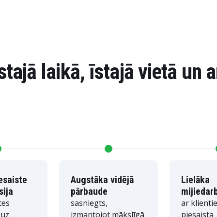
stajā laikā, īstajā vietā un 
esaiste
Augstāka vidējā
Lielāka
sija
pārbaude
mijiedar
tes
sasniegts,
ar klient
 uz
izmantojot mākslīgā
piesaista