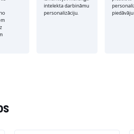
intelekta darbināmu
personali
 no
personalizāciju.
piedāvāj
iem
z
em
os