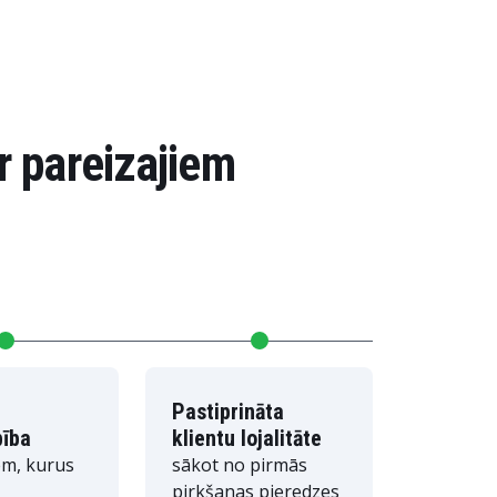
ar pareizajiem
Pastiprināta
bība
klientu lojalitāte
iem, kurus
sākot no pirmās
pirkšanas pieredzes