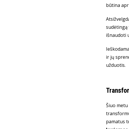
būtina apr
Atsižvelgda
sudėtingą 
išnaudoti 
Ieškodama 
ir jų spre
užduotis.
Transfor
Šiuo metu 
transformu
pamatus to