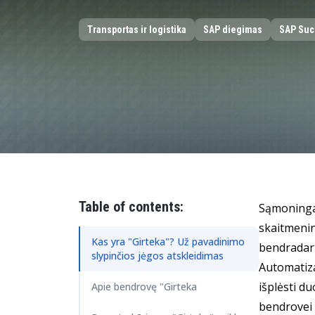
Transportas ir logistika
SAP diegimas
SAP Suc
Table of contents:
Sąmoningai
skaitmenin
Kas yra "Girteka"? Už pavadinimo
bendradarb
slypinčios jėgos atskleidimas
Automatiza
išplėsti d
Apie bendrovę "Girteka
bendrovei 