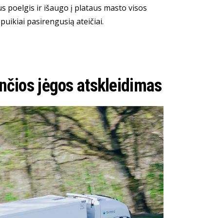
s poelgis ir išaugo į plataus masto visos
puikiai pasirengusią ateičiai.
nčios jėgos atskleidimas