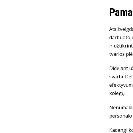
Pamat
Atsižvelgd
darbuotoju
ir užtikrin
tvarios plė
Didėjant u
svarbi. Dė
efektyvumo
kolegų.
Nenumaldom
personalo 
Kadangi ko