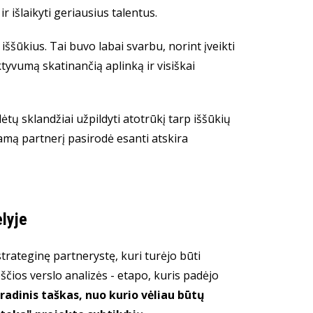
 išlaikyti geriausius talentus.
iššūkius. Tai buvo labai svarbu, norint įveikti
tyvumą skatinančią aplinką ir visiškai
tų sklandžiai užpildyti atotrūkį tarp iššūkių
kamą partnerį pasirodė esanti atskira
lyje
strateginę partnerystę, kuri turėjo būti
ios verslo analizės - etapo, kuris padėjo
radinis taškas, nuo kurio vėliau būtų