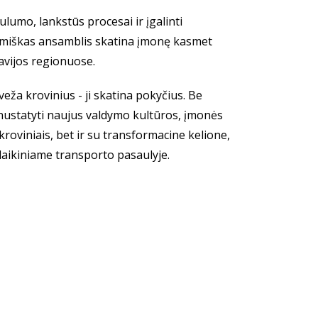
lumo, lankstūs procesai ir įgalinti
inamiškas ansamblis skatina įmonę kasmet
avijos regionuose.
ža krovinius - ji skatina pokyčius. Be
 nustatyti naujus valdymo kultūros, įmonės
roviniais, bet ir su transformacine kelione,
olaikiniame transporto pasaulyje.