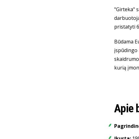
"Girteka" 
darbuotoja
pristatyti
Būdama Eur
įspūdingo 
skaidrumo 
kurią įmon
Apie 
Pagrindin
Įkurta:
19