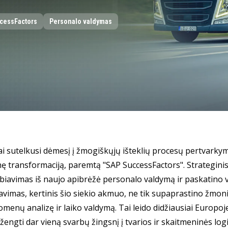
cessFactors
Personalo valdymas
 sutelkusi dėmesį į žmogiškųjų išteklių procesų pertvarkym
ę transformaciją, paremtą "SAP SuccessFactors". Strateginis 
iavimas iš naujo apibrėžė personalo valdymą ir paskatino v
vimas, kertinis šio siekio akmuo, ne tik supaprastino žmoni
uomenų analizę ir laiko valdymą. Tai leido didžiausiai Europo
žengti dar vieną svarbų žingsnį į tvarios ir skaitmeninės logi