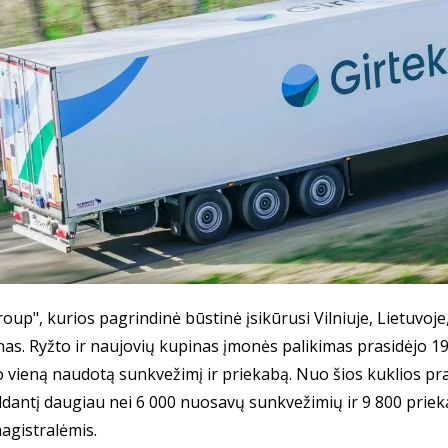
roup", kurios pagrindinė būstinė įsikūrusi Vilniuje, Lietuvo
tanas. Ryžto ir naujovių kupinas įmonės palikimas prasidėjo 
ijo vieną naudotą sunkvežimį ir priekabą. Nuo šios kuklios p
ldantį daugiau nei 6 000 nuosavų sunkvežimių ir 9 800 priekabų
agistralėmis.