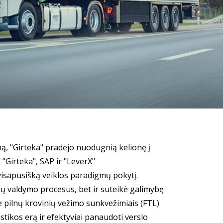
ą, "Girteka" pradėjo nuodugnią kelionę į
"Girteka", SAP ir "LeverX"
isapusišką veiklos paradigmų pokytį.
ų valdymo procesus, bet ir suteikė galimybę
je pilnų krovinių vežimo sunkvežimiais (FTL)
stikos erą ir efektyviai panaudoti verslo