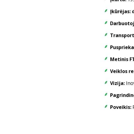
Įkūrėjas: d
Darbuotoj
Transport
Pusprieka
Metinis F
Veiklos re
Vizija:
Inov
Pagrindin
Poveikis:
P