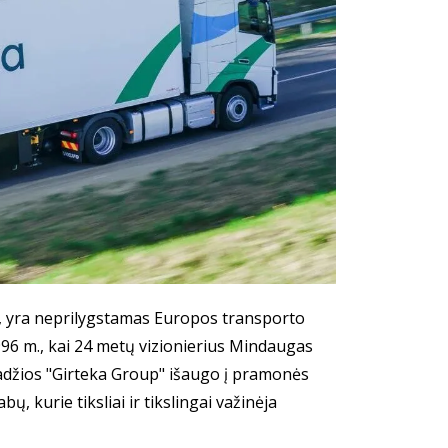
je, yra neprilygstamas Europos transporto
1996 m., kai 24 metų vizionierius Mindaugas
radžios "Girteka Group" išaugo į pramonės
, kurie tiksliai ir tikslingai važinėja