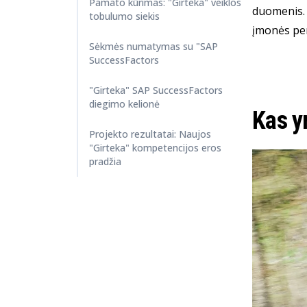
Pamato kūrimas: "Girteka" veiklos
duomenis. 
tobulumo siekis
įmonės pert
Sėkmės numatymas su "SAP
SuccessFactors
"Girteka" SAP SuccessFactors
diegimo kelionė
Kas y
Projekto rezultatai: Naujos
"Girteka" kompetencijos eros
pradžia