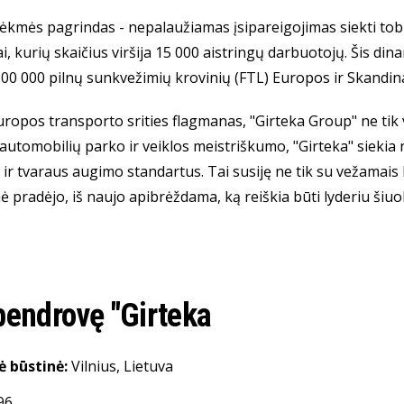
sėkmės pagrindas - nepalaužiamas įsipareigojimas siekti tobu
i, kurių skaičius viršija 15 000 aistringų darbuotojų. Šis d
 600 000 pilnų sunkvežimių krovinių (FTL) Europos ir Skandin
opos transporto srities flagmanas, "Girteka Group" ne tik ve
automobilių parko ir veiklos meistriškumo, "Girteka" siekia
ir tvaraus augimo standartus. Tai susiję ne tik su vežamais k
ė pradėjo, iš naujo apibrėždama, ką reiškia būti lyderiu šiu
bendrovę "Girteka
ė būstinė:
Vilnius, Lietuva
96