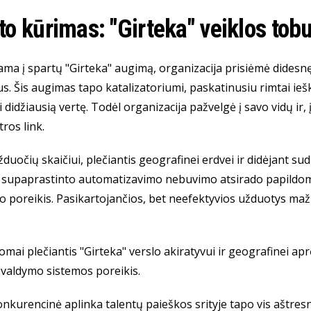
o kūrimas: "Girteka" veiklos tob
ama į spartų "Girteka" augimą, organizacija prisiėmė dide
s. Šis augimas tapo katalizatoriumi, paskatinusiu rimtai iešk
ti didžiausią vertę. Todėl organizacija pažvelgė į savo vidų ir,
tros link.
žduočių skaičiui, plečiantis geografinei erdvei ir didėjant s
l supaprastinto automatizavimo nebuvimo atsirado papildomų
 poreikis. Pasikartojančios, bet neefektyvios užduotys maž
ai plečiantis "Girteka" verslo akiratyvui ir geografinei ap
valdymo sistemos poreikis.
nkurencinė aplinka talentų paieškos srityje tapo vis aštresn