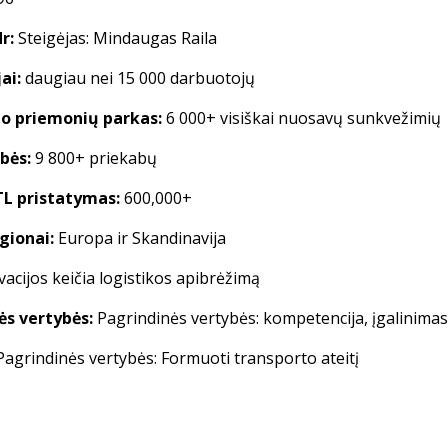
r:
Steigėjas: Mindaugas Raila
ai:
daugiau nei 15 000 darbuotojų
o priemonių parkas:
6 000+ visiškai nuosavų sunkvežimių
bės:
9 800+ priekabų
TL pristatymas:
600,000+
gionai:
Europa ir Skandinavija
acijos keičia logistikos apibrėžimą
ės vertybės:
Pagrindinės vertybės: kompetencija, įgalinima
agrindinės vertybės: Formuoti transporto ateitį