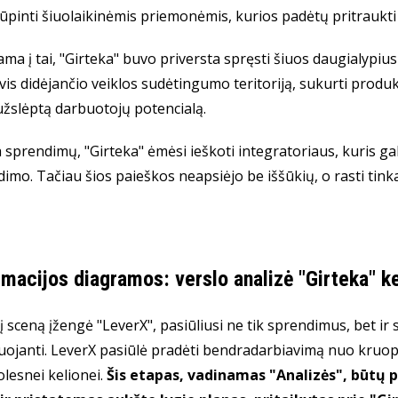
ūpinti šiuolaikinėmis priemonėmis, kurios padėtų pritraukti ir
ma į tai, "Girteka" buvo priversta spręsti šiuos daugialypius 
vis didėjančio veiklos sudėtingumo teritoriją, sukurti produk
užslėptą darbuotojų potencialą.
sprendimų, "Girteka" ėmėsi ieškoti integratoriaus, kuris galė
ndimo. Tačiau šios paieškos neapsiėjo be iššūkių, o rasti tin
macijos diagramos: verslo analizė "Girteka" ke
į sceną įžengė "LeverX", pasiūliusi ne tik sprendimus, bet ir 
ojanti. LeverX pasiūlė pradėti bendradarbiavimą nuo kruopšč
lesnei kelionei.
Šis etapas, vadinamas "Analizės", būtų p