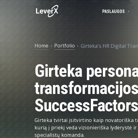
PASLAUGOS
PASLAUGOS
SAP S/4HANA RISI
PRODUKTAI
PRAMONĖS ŠAKOS
Taikymo paslaugos
Finansų valdymas
DataLark
Automobiliai
Home
Portfolio
Girteka's HR Digital Tr
Skaitmeninės transformacijos p
Produktų ciklo vald
Design Accelerator
Metalai ir kasyba
Išorinio kūrimo centro nustatym
Skaitmeninė tiekimo
BMAX
Fintech
Girteka person
Infrastruktūros paslaugos
Turto valdymas
IPS
Draudimo pramonė
transformacijos
IT konsultavimo paslaugos
Rinkodara ir pardav
Payment Terms Gov
Telekomunikacijos
SuccessFactor
Girteka tvirtai įsitvirtino kaip novatoriška 
kurią į priekį veda vizionieriška lyderystė 
specialistų komanda.