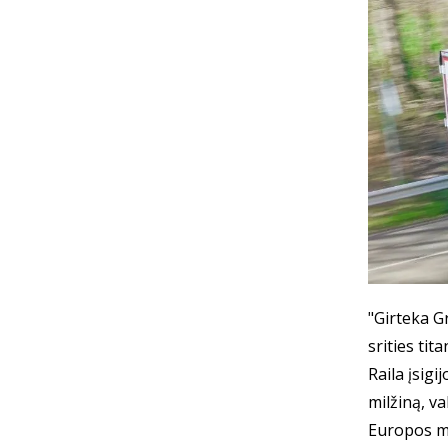
"Girteka G
srities ti
Raila įsig
milžiną, va
Europos m