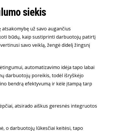
ulumo siekis
snę atsakomybę už savo augančius
oti būdų, kaip sustiprinti darbuotojų patirtį
 įvertinusi savo veiklą, žengė didelį žingsnį
udėtingumui, automatizavimo idėja tapo labai
 darbuotojų poreikis, todėl išryškėjo
ino bendrą efektyvumą ir kėlė įtampą tarp
rėpčiai, atsirado aiškus geresnės integruotos
ė, o darbuotojų lūkesčiai keitėsi, tapo