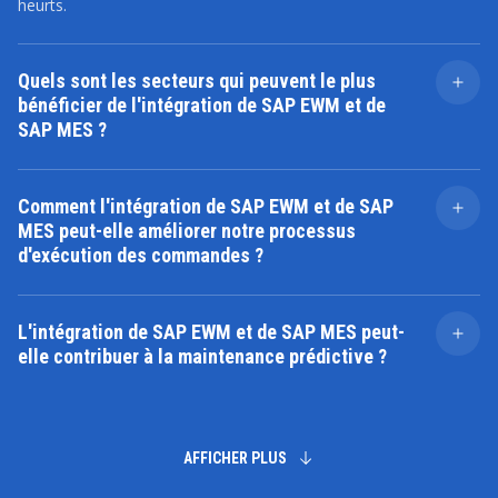
heurts.
Quels sont les secteurs qui peuvent le plus
bénéficier de l'intégration de SAP EWM et de
SAP MES ?
L'intégration peut profiter à des secteurs comme
l'automobile, les produits pharmaceutiques, les biens
Comment l'intégration de SAP EWM et de SAP
de consommation et d'autres, où la synchronisation
MES peut-elle améliorer notre processus
des entrepôts et de la production est essentielle.
d'exécution des commandes ?
En synchronisant la production avec les commandes
des clients, l'intégration garantit que les produits sont
L'intégration de SAP EWM et de SAP MES peut-
livrés à temps et réduit les délais d'exécution, ce qui
elle contribuer à la maintenance prédictive ?
accroît la satisfaction des clients.
L'intégration se concentre principalement sur le suivi en
temps réel et les flux de travail efficaces, mais elle peut
être étendue avec des fonctionnalités supplémentaires
telles que la maintenance prédictive lorsqu'elle est
AFFICHER PLUS
alignée avec d'autres technologies telles que l'IoT et