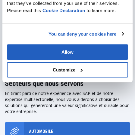
Découvrez comment LeverX a mis en œuvre SAP
that they’ve collected from your use of their services.
S/4HANA pour un grand constructeur automobile. Ce
Please read this
Cookie
Declaration
to learn more.
projet a intégré SAP EWM pour optimiser la logistique
de fabrication, en améliorant l'efficacité et la visibilité
des stocks entre l'entrepôt et la ligne de production.
You can deny your cookies here
VOIR TOUT LE PORTEFEUILLE
Allow
Customize
Secteurs que nous servons
En tirant parti de notre expérience avec SAP et de notre
expertise multisectorielle, nous vous aiderons à choisir des
solutions qui généreront une valeur significative et durable pour
votre entreprise.
AUTOMOBILE