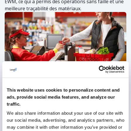
EWM, ce qui a permis des opérations sans faille et une
meilleure traçabilité des matériaux.
LeverX a permis à un acteur majeur de la
distribution d'adopter SAP TM,
This website uses cookies to personalize content and
d'automatiser les processus de transport
ads, provide social media features, and analyze our
et d'améliorer les mesures de
traffic.
performance clés pour une meilleure
We also share information about your use of our site with
réussite opérationnelle.
our social media, advertising, and analytics partners, who
may combine it with other information you’ve provided or