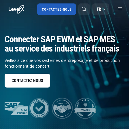
FR
CONTACTEZ-NOUS
Connecter SAP EWM et SAP MES
SAP S/4HANA migration
au service des industriels français
SAP Ariba
Veillez à ce que vos systèmes d'entreposage et de production
Digital Supply Chain
fonctionnent de concert.
CONTACTEZ NOUS