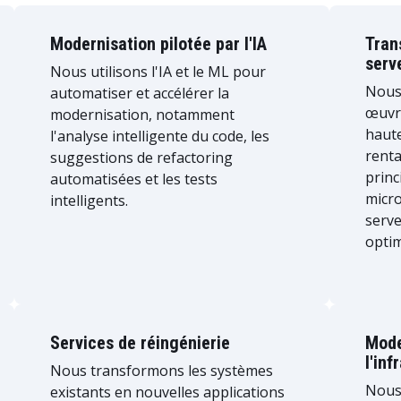
Modernisation pilotée par l'IA
Tran
serv
Nous utilisons l'IA et le ML pour
Nous
automatiser et accélérer la
œuvre
modernisation, notamment
haute
l'analyse intelligente du code, les
renta
suggestions de refactoring
princ
automatisées et les tests
micro
intelligents.
serv
optim
Services de réingénierie
Mode
l'in
Nous transformons les systèmes
Nous
existants en nouvelles applications