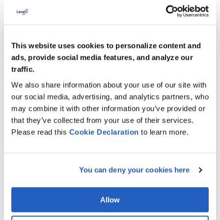
Suivi des documents de répartition des coûts :
LeverX a mis en place une fonctionnalité permettant
de contrôler le statut des documents de répartition
This website uses cookies to personalize content and
des coûts, ce qui permet de les redistribuer ou de
ads, provide social media features, and analyze our
les corriger si nécessaire.
traffic.
L'ensemble de ces améliorations a permis de créer une
We also share information about your use of our site with
couche d'intégration robuste entre SAP ACM, SAP TSW
our social media, advertising, and analytics partners, who
et SAP TM qui supporte à la fois la logistique
may combine it with other information you’ve provided or
that they’ve collected from your use of their services.
opérationnelle et la transparence financière.
Please read this
Cookie
Declaration
to learn more.
Pile technologique
You can deny your cookies here
Gestion des transports :
SAP TM
Système central de planification, d'exécution et de
Allow
règlement du fret. Il gère les unités de fret, les ordres