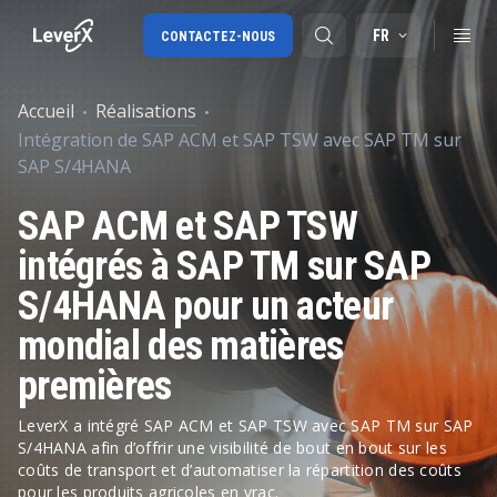
FR
CONTACTEZ-NOUS
Accueil
Réalisations
Intégration de SAP ACM et SAP TSW avec SAP TM sur
SAP S/4HANA migration
SAP S/4HANA
SAP Ariba
SAP ACM et SAP TSW
Digital Supply Chain
intégrés à SAP TM sur SAP
S/4HANA pour un acteur
mondial des matières
premières
LeverX a intégré SAP ACM et SAP TSW avec SAP TM sur SAP
S/4HANA afin d’offrir une visibilité de bout en bout sur les
coûts de transport et d’automatiser la répartition des coûts
pour les produits agricoles en vrac.