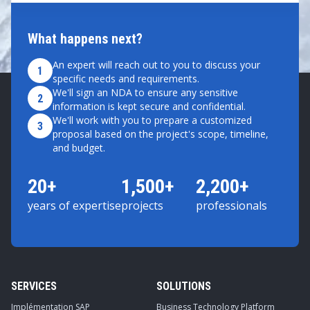
What happens next?
An expert will reach out to you to discuss your
1
specific needs and requirements.
We'll sign an NDA to ensure any sensitive
2
information is kept secure and confidential.
We'll work with you to prepare a customized
3
proposal based on the project's scope, timeline,
and budget.
20+
1,500+
2,200+
years of expertise
projects
professionals
SERVICES
SOLUTIONS
Implémentation SAP
Business Technology Platform