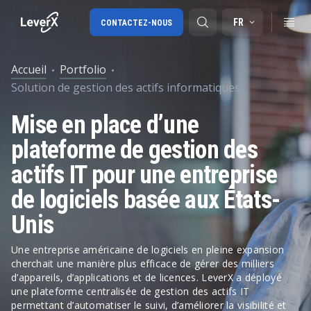
FR
CONTACTEZ-NOUS
Accueil
Portfolio
Solution de gestion des actifs informatiques
SAP S/4HANA migration
Mise en place d’une
SAP Ariba
plateforme de gestion des
Digital Supply Chain
actifs IT pour une entreprise
de logiciels basée aux États-
Unis
Une entreprise américaine de logiciels en pleine expansion
cherchait une manière plus efficace de gérer des milliers
d’appareils, d’applications et de licences. LeverX a déployé
une plateforme centralisée de gestion des actifs IT
permettant d’automatiser le suivi, d’améliorer la visibilité et