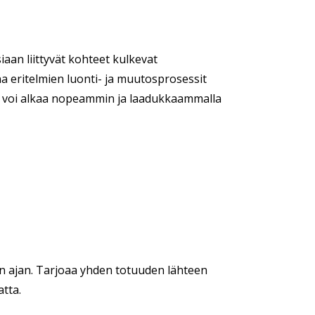
siaan liittyvät kohteet kulkevat
a eritelmien luonti- ja muutosprosessit
s voi alkaa nopeammin ja laadukkaammalla
ren ajan. Tarjoaa yhden totuuden lähteen
atta.