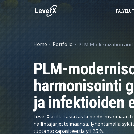
PALVELUT
SAP-PALVELUT
BUSINESS TECHNOLOGY PLATFORM
MENESTYSTARINAT
SAP-tuki
Home
Portfolio
PLM Modernization and 
SAP PILVESSÄ
SAP S/4HANA
SAP-konsultoint
PLM-modernisoi
SAP Ariba
Tuotteen elinkaaren hallinta
PALVELUT
SAP EWM
Toimitusketjun hallinta
harmonisointi g
TEKOÄLY (AI)
Menojen hallinta
ja infektioiden 
Taloushallinto
Markkinointi ja myynti
LeverX auttoi asiakasta modernisoimaan t
hallintajärjestelmäänsä, lyhentämällä syklia
Omaisuuden hallinta
tuotantokapasiteettia yli 25 %.