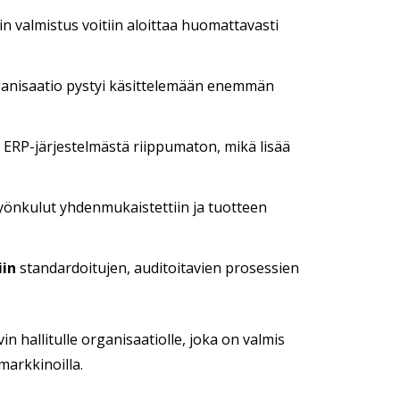
in valmistus voitiin aloittaa huomattavasti
anisaatio pystyi käsittelemään enemmän
n ERP-järjestelmästä riippumaton, mikä lisää
työnkulut yhdenmukaistettiin ja tuotteen
iin
standardoitujen, auditoitavien prosessien
 hallitulle organisaatiolle, joka on valmis
markkinoilla.