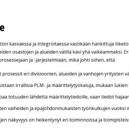
e
ion kasvaessa ja integroitaessa vastikään hankittuja liiket
eiden osastojen ja alueiden välillä kävi yhä vaikeammaksi. Er
rosessejaan ja -järjestelmiään, mikä johti siihen, että
t prosessit eri divisioonien, alueiden ja vanhojen yritysten väl
isistaan irrallisia PLM- ja määrittelytyökaluja, mukaan luki
oaa totuuden lähdettä määrittelytiedoille, vaan tiedot hajaantu
en vaiheiden ja epäjohdonmukaisten työnkulkujen vuoksi mar
jen näkyvyys on heikentynyt eri toiminnoissa ja toimipisteis