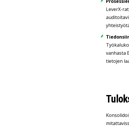
Prosessien
LeverX-rat
auditoitav
yhteistyötä
Tiedonsii
Työkalukok
vanhasta E
tietojen la
Tulok
Konsolidoi
mitattaviss