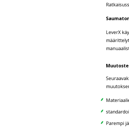
Ratkaisuss
Saumaton 
LeverX käy
määrittely
manuaalist
Muutosten
Seuraavaks
muutoksen
Materiaali
standardoid
Parempi jä