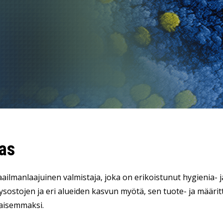
LeverX:n Fiori-palvelut
TEKOÄLY
SAP AI Services
SAP AI Core & AI Launchpad
as
ailmanlaajuinen valmistaja, joka on erikoistunut hygienia- ja
itysostojen ja eri alueiden kasvun myötä, sen tuote- ja määr
isemmaksi.