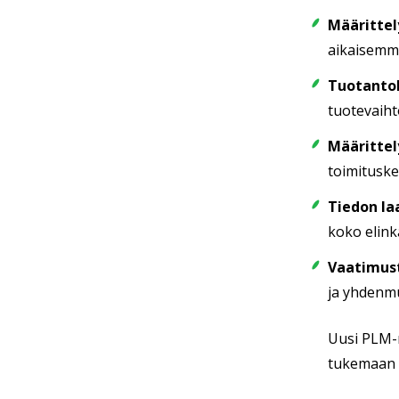
Määrittel
aikaisemm
Tuotantok
tuotevaiht
Määrittel
toimituske
Tiedon la
koko elink
Vaatimust
ja yhdenmuk
Uusi PLM-m
tukemaan k