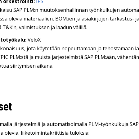
 orkestrointi:
IPS
kaisu SAP PLM:n muutoksenhallinnan työnkulkujen automatis
issa olevia materiaalien, BOM:ien ja asiakirjojen tarkastus-
 T&K:n, valmistuksen ja laadun välillä.
rtotyökalu:
VeloX
onaisuus, jota käytetään nopeuttamaan ja tehostamaan laitt
PIC PLM:stä ja muista järjestelmistä SAP PLM:ään, vähent
atua siirtymisen aikana.
set
malla järjestelmiä ja automatisoimalla PLM-työnkulkuja SAP P
a olevia, liiketoimintakriittisiä tuloksia: