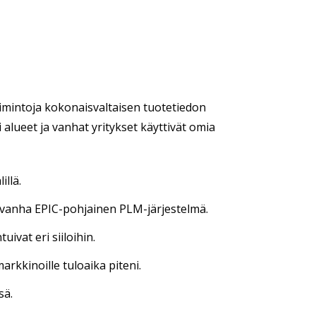
oimintoja kokonaisvaltaisen tuotetiedon
i alueet ja vanhat yritykset käyttivät omia
illä.
en vanha EPIC-pohjainen PLM-järjestelmä.
ivat eri siiloihin.
kkinoille tuloaika piteni.
sä.