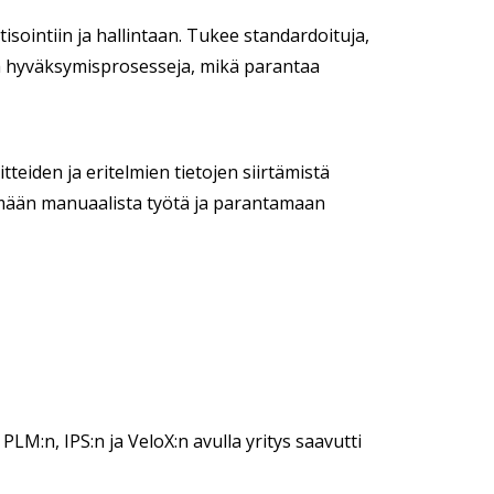
ointiin ja hallintaan. Tukee standardoituja,
 ja hyväksymisprosesseja, mikä parantaa
eiden ja eritelmien tietojen siirtämistä
ämään manuaalista työtä ja parantamaan
LM:n, IPS:n ja VeloX:n avulla yritys saavutti