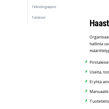
Teknologiapino
Tulokset
Haast
Organisaat
hallinta us
määrittelyp
Pirstaleise
Useita, to
Ei yhtä ain
Manuaalist
Tuotetieto