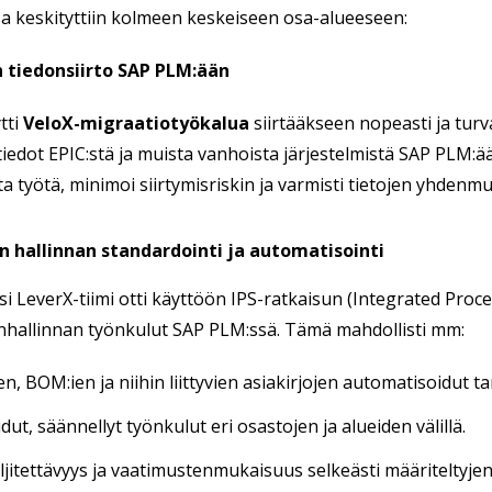
a keskityttiin kolmeen keskeiseen osa-alueeseen:
tiedonsiirto SAP PLM:ään
tti
VeloX-migraatiotyökalua
siirtääkseen nopeasti ja turva
tiedot EPIC:stä ja muista vanhoista järjestelmistä SAP PLM:
a työtä, minimoi siirtymisriskin ja varmisti tietojen yhde
 hallinnan standardointi ja automatisointi
i LeverX-tiimi otti käyttöön IPS-ratkaisun (Integrated Pro
hallinnan työnkulut SAP PLM:ssä. Tämä mahdollisti mm:
en, BOM:ien ja niihin liittyvien asiakirjojen automatisoidut t
ut, säännellyt työnkulut eri osastojen ja alueiden välillä.
ljitettävyys ja vaatimustenmukaisuus selkeästi määriteltyje