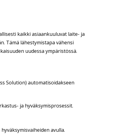
llisesti kaikki asiaankuuluvat laite- ja
ään. Tämä lähestymistapa vähensi
nmukaisuuden uudessa ympäristössä.
cess Solution) automatisoidakseen
arkastus- ja hyväksymisprosessit.
n hyväksymisvaiheiden avulla.