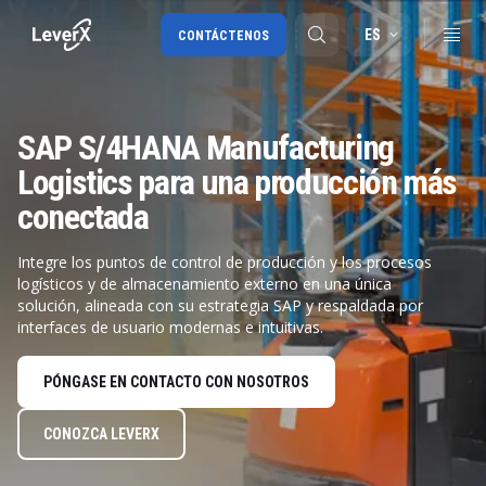
ES
CONTÁCTENOS
SAP S/4HANA Manufacturing
Migración a SAP S/4HANA
Logistics para una producción más
RISE with SAP
conectada
SAP Ariba
Integre los puntos de control de producción y los procesos
Cadena de Suministro Digital
logísticos y de almacenamiento externo en una única
solución, alineada con su estrategia SAP y respaldada por
interfaces de usuario modernas e intuitivas.
PÓNGASE EN CONTACTO CON NOSOTROS
CONOZCA LEVERX