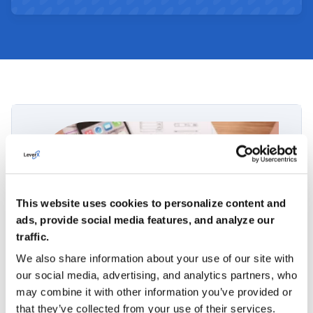
This website uses cookies to personalize content and
ads, provide social media features, and analyze our
Soluciones basadas en los principios de
traffic.
diseño de SAP Fiori
We also share information about your use of our site with
Contamos con una amplia experiencia en el
our social media, advertising, and analytics partners, who
desarrollo de soluciones SAP siguiendo las directrices
may combine it with other information you’ve provided or
y las mejores prácticas de SAP Fiori. Esto nos permite
that they’ve collected from your use of their services.
diseñar aplicaciones modernas, intuitivas y orientadas