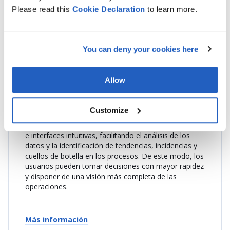
Please read this
Cookie
Declaration
to learn more.
a cada perfil de usuario, ofreciendo una experiencia
coherente en todo el ecosistema SAP.
SAP Fiori constituye el estándar de experiencia de
usuario de SAP y define los principios de diseño y
You can deny your cookies here
comportamiento de las aplicaciones. Aplicamos estos
principios para desarrollar aplicaciones
personalizadas y basadas en roles, adaptadas a los
Allow
procesos y necesidades específicas de cada
organización.
Customize
La adopción de SAP Fiori mejora la visualización de la
información empresarial mediante cuadros de mando
e interfaces intuitivas, facilitando el análisis de los
datos y la identificación de tendencias, incidencias y
cuellos de botella en los procesos. De este modo, los
usuarios pueden tomar decisiones con mayor rapidez
y disponer de una visión más completa de las
operaciones.
Más información